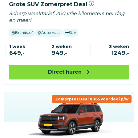
Grote SUV Zomerpret Deal
Scherp weektarief, 200 vrije kilometers per dag
en meer!
Brandstof
Automaat
SUV
1 week
2 weken
3 weken
649,-
949,-
1249,-
Direct huren
Zomerpret Deal € 165 voordeel p/w