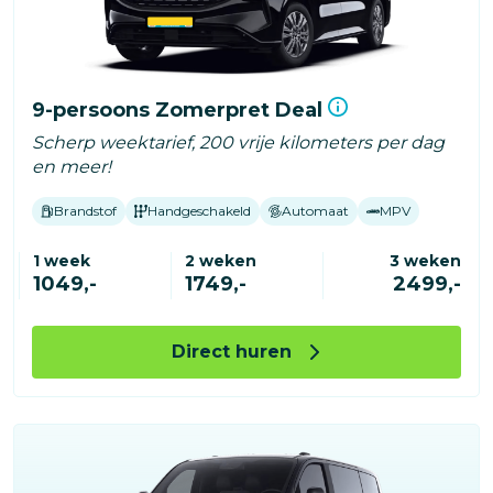
9-persoons Zomerpret Deal
Scherp weektarief, 200 vrije kilometers per dag
en meer!
Brandstof
Handgeschakeld
Automaat
MPV
1 week
2 weken
3 weken
1049,-
1749,-
2499,-
Direct huren