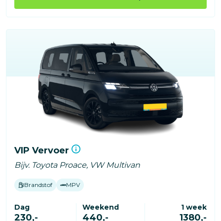
VIP Vervoer
Bijv. Toyota Proace, VW Multivan
Brandstof
MPV
Dag
Weekend
1 week
230,-
440,-
1380,-