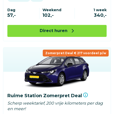
Dag
Weekend
1 week
57,-
102,-
340,-
Direct huren
Zomerpret Deal € 217 voordeel p/w
Ruime Station Zomerpret Deal
Scherp weektarief, 200 vrije kilometers per dag
en meer!