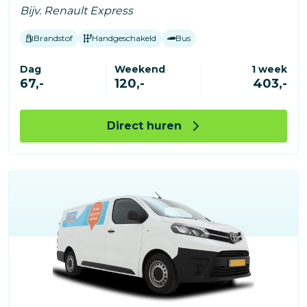
Bijv. Renault Express
Brandstof
Handgeschakeld
Bus
Dag
Weekend
1 week
67,-
120,-
403,-
Direct huren