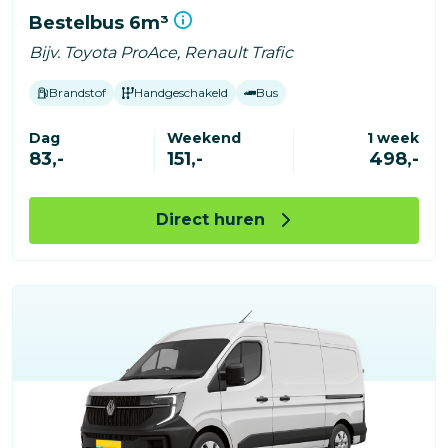
Bestelbus 6m³
Bijv. Toyota ProAce, Renault Trafic
Brandstof
Handgeschakeld
Bus
Dag
Weekend
1 week
83,-
151,-
498,-
Direct huren