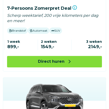
7-Persoons Zomerpret Deal
Scherp weektarief, 200 vrije kilometers per dag
en meer!
Brandstof
Automaat
SUV
1 week
2 weken
3 weken
899,-
1549,-
2149,-
Direct huren