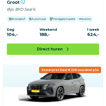
Groot
Bijv. BYD Seal 6
Brandstof
Automaat
Handgeschakeld
station
Dag
Weekend
1 week
104,-
188,-
624,-
Direct huren
Zomerpret Deal € 226 voordeel p/w