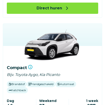
Direct huren
Compact
Bijv. Toyota Aygo, Kia Picanto
Brandstof
Handgeschakeld
Automaat
hatchback
Dag
Weekend
1 week