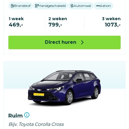
Brandstof
Handgeschakeld
Automaat
station
1 week
2 weken
3 weken
469,-
799,-
1073,-
Direct huren
Ruim
Bijv. Toyota Corolla Cross