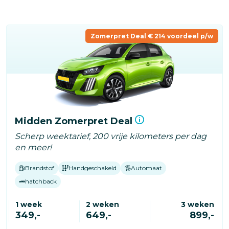
Overslaan
en
naar
Zomerpret Deal € 214 voordeel p/w
de
inhoud
gaan
Midden Zomerpret Deal
Scherp weektarief, 200 vrije kilometers per dag
en meer!
Brandstof
Handgeschakeld
Automaat
hatchback
1 week
2 weken
3 weken
349,-
649,-
899,-