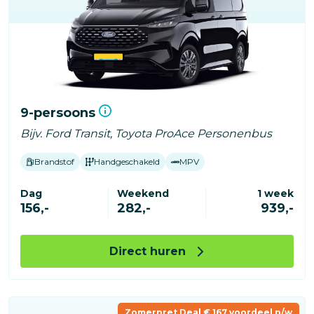
9-persoons
Bijv. Ford Transit, Toyota ProAce Personenbus
Brandstof
Handgeschakeld
MPV
Dag
Weekend
1 week
156,-
282,-
939,-
Direct huren
Zomerpret Deal € 167 voordeel p/w