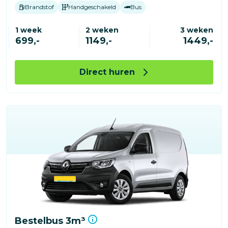
Brandstof
Handgeschakeld
Bus
1 week
2 weken
3 weken
699,-
1149,-
1449,-
Direct huren
Bestelbus 3m³