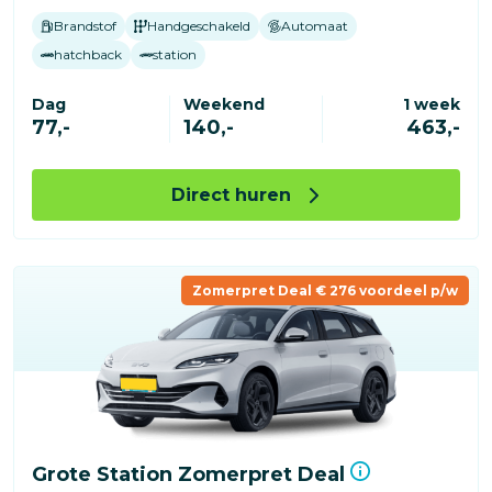
Brandstof
Handgeschakeld
Automaat
hatchback
station
Dag
Weekend
1 week
77,-
140,-
463,-
Direct huren
Zomerpret Deal € 276 voordeel p/w
Grote Station Zomerpret Deal