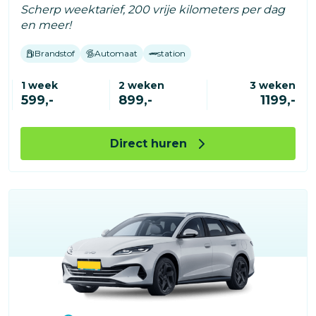
Scherp weektarief, 200 vrije kilometers per dag
en meer!
Brandstof
Automaat
station
1 week
2 weken
3 weken
599,-
899,-
1199,-
Direct huren