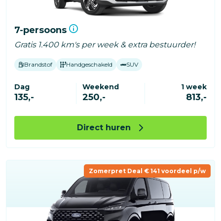
7-persoons
Gratis 1.400 km's per week & extra bestuurder!
Brandstof
Handgeschakeld
SUV
Dag
Weekend
1 week
135,-
250,-
813,-
Direct huren
Zomerpret Deal € 141 voordeel p/w