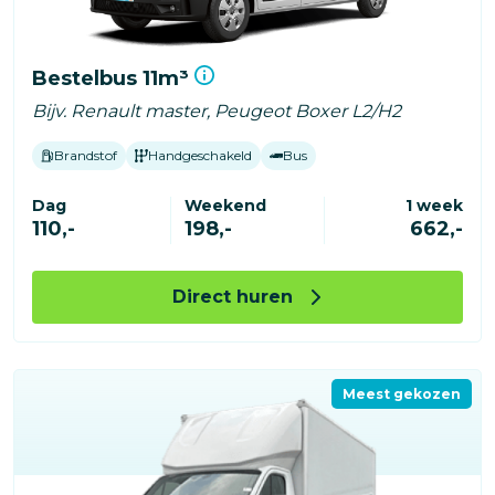
Bestelbus 11m³
Bijv. Renault master, Peugeot Boxer L2/H2
Brandstof
Handgeschakeld
Bus
Dag
Weekend
1 week
110,-
198,-
662,-
Direct huren
Meest gekozen