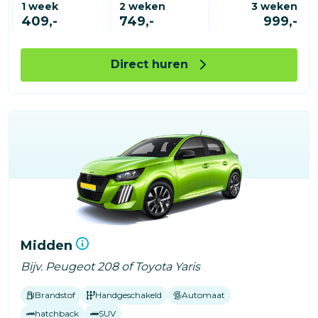
1 week
2 weken
3 weken
409,-
749,-
999,-
Direct huren
Midden
Bijv. Peugeot 208 of Toyota Yaris
Brandstof
Handgeschakeld
Automaat
hatchback
SUV