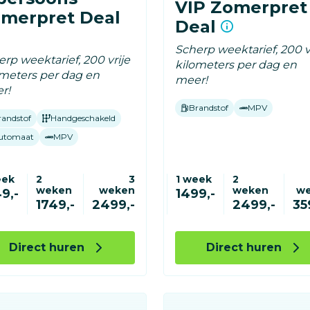
VIP Zomerpret
merpret Deal
Deal
Scherp weektarief, 200 v
rp weektarief, 200 vrije
kilometers per dag en
ometers per dag en
meer!
r!
Brandstof
MPV
randstof
Handgeschakeld
utomaat
MPV
eek
2
3
1 week
2
weken
weken
weken
w
9,-
1499,-
1749,-
2499,-
2499,-
35
Direct huren
Direct huren