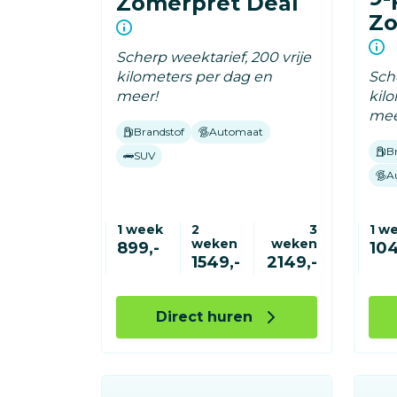
Zomerpret Deal
Zo
Scherp weektarief, 200 vrije
kilometers per dag en
Sche
meer!
kil
mee
Brandstof
Automaat
B
SUV
A
1 week
2
3
1 w
weken
weken
899,-
104
1549,-
2149,-
Direct huren