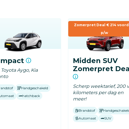
Zomerpret Deal € 214 voord
p/w
ompact
Midden SUV
Zomerpret Dea
. Toyota Aygo, Kia
anto
Scherp weektarief, 200 v
randstof
Handgeschakeld
kilometers per dag en
utomaat
hatchback
meer!
Brandstof
Handgeschakel
Automaat
SUV