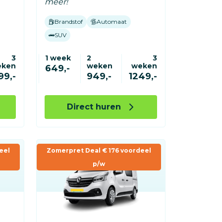
meer!
Brandstof
Automaat
SUV
3
1 week
2
3
eken
weken
weken
649,-
99,-
949,-
1249,-
Direct huren
eel
Zomerpret Deal € 176 voordeel
p/w