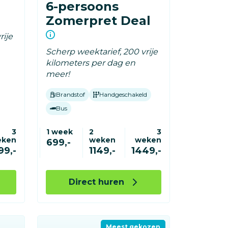
6-persoons
Zomerpret Deal
rije
Scherp weektarief, 200 vrije
kilometers per dag en
meer!
Brandstof
Handgeschakeld
Bus
3
1 week
2
3
eken
weken
weken
699,-
99,-
1149,-
1449,-
Direct huren
Meest gekozen