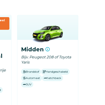
eel
Midden
l
Bijv. Peugeot 208 of Toyota
Yaris
rije
Brandstof
Handgeschakeld
Automaat
hatchback
SUV
d