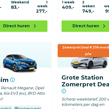
Weekend
1
1 week
2
week
weken
w
-
83,-
409,-
277,-
749,-
9
Direct huren
Direct huren
Zomerpret Deal € 276 voord
p/w
Grote Station
uim
Zomerpret Dea
v. Renault Megane, Opel
a, Kia EV3 (ev), BYD Atto
v)
Scherp weektarief, 200 v
kilometers per dag en
randstof
Handgeschakeld