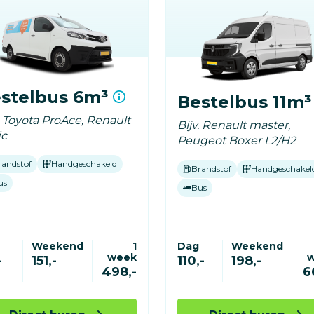
stelbus 6m³
Bestelbus 11m
. Toyota ProAce, Renault
Bijv. Renault master,
ic
Peugeot Boxer L2/H2
randstof
Handgeschakeld
Brandstof
Handgeschakel
us
Bus
Weekend
1
Dag
Weekend
week
-
151,-
110,-
198,-
498,-
6