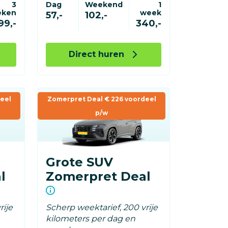
3
Dag
Weekend
1
eken
week
57,-
102,-
99,-
340,-
Direct huren
eel
Zomerpret Deal € 226 voordeel
p/w
Grote SUV
l
Zomerpret Deal
rije
Scherp weektarief, 200 vrije
kilometers per dag en