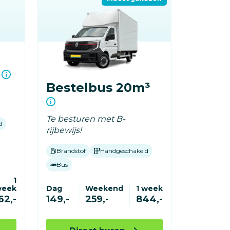
³
Bestelbus 20m³
Te besturen met B-
d
rijbewijs!
Brandstof
Handgeschakeld
Bus
1
week
Dag
Weekend
1 week
62,-
149,-
259,-
844,-