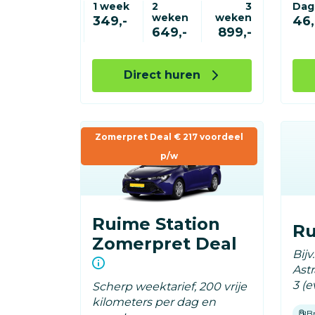
1 week
2
3
Dag
weken
weken
349,-
46,
649,-
899,-
Direct huren
Zomerpret Deal € 217 voordeel
p/w
Ruime Station
R
Zomerpret Deal
Bij
Astr
3 (e
Scherp weektarief, 200 vrije
kilometers per dag en
B