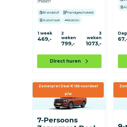
meer!
A
Brandstof
Handgeschakeld
Automaat
station
1 week
2
3
Dag
weken
weken
469,-
67,
799,-
1073,-
Direct huren
Zomerpret Deal € 165 voordeel
Zom
p/w
7-Persoons
9-