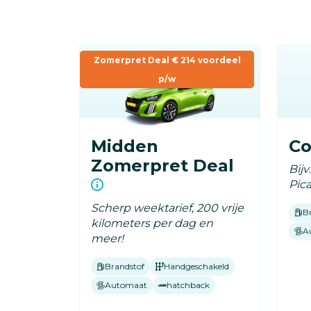
Overslaan
en
naar
Zomerpret Deal € 214 voordeel
de
p/w
inhoud
gaan
Midden
C
Zomerpret Deal
Bijv
Pic
Scherp weektarief, 200 vrije
B
kilometers per dag en
A
meer!
Brandstof
Handgeschakeld
Automaat
hatchback