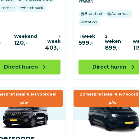
meer!
utomaat
hatchback
Brandstof
Automaat
station
Weekend
1
1 week
2
week
weken
w
-
120,-
599,-
403,-
899,-
11
Direct huren
Direct huren
erpret Deal € 141 voordeel
Zomerpret Deal € 167 voord
p/w
p/w
persoons