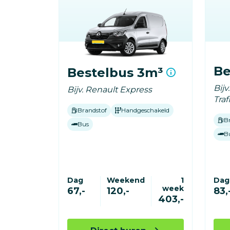
Be
Bestelbus 3m³
Bijv
Bijv. Renault Express
Traf
Brandstof
Handgeschakeld
B
Bus
B
Dag
Weekend
1
Dag
week
67,-
120,-
83,
403,-