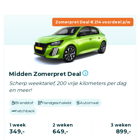
Overslaan
en
naar
Zomerpret Deal € 214 voordeel p/w
de
inhoud
gaan
Midden Zomerpret Deal
Scherp weektarief, 200 vrije kilometers per dag
en meer!
Brandstof
Handgeschakeld
Automaat
hatchback
1 week
2 weken
3 weken
349,-
649,-
899,-