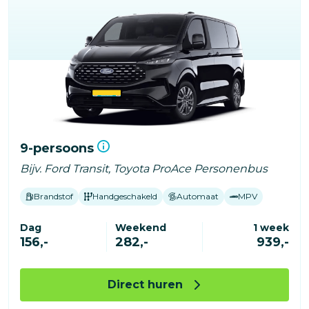
9-persoons
Bijv. Ford Transit, Toyota ProAce Personenbus
Brandstof
Handgeschakeld
Automaat
MPV
Dag
Weekend
1 week
156,-
282,-
939,-
Direct huren