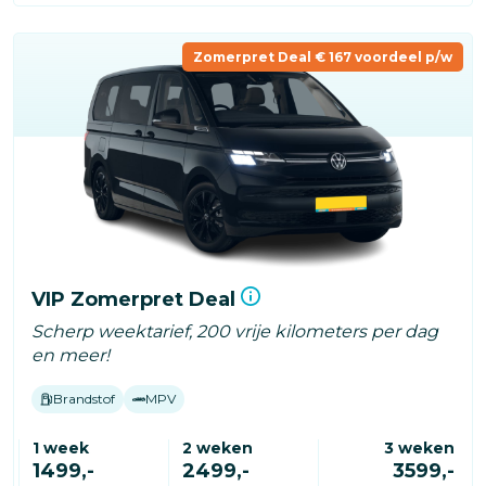
Zomerpret Deal € 167 voordeel p/w
VIP Zomerpret Deal
Scherp weektarief, 200 vrije kilometers per dag
en meer!
Brandstof
MPV
1 week
2 weken
3 weken
1499,-
2499,-
3599,-