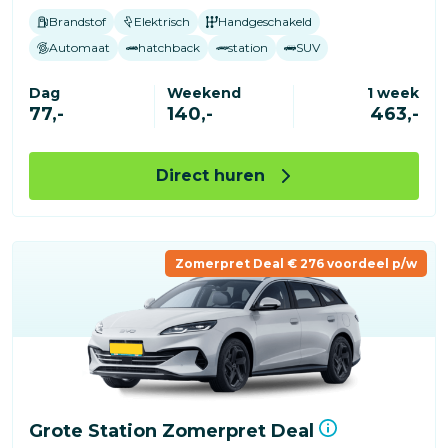
Brandstof
Elektrisch
Handgeschakeld
Automaat
hatchback
station
SUV
Dag
Weekend
1 week
77,-
140,-
463,-
Direct huren
Zomerpret Deal € 276 voordeel p/w
Grote Station Zomerpret Deal