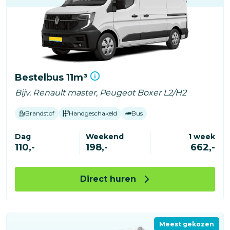
Bestelbus 11m³
Bijv. Renault master, Peugeot Boxer L2/H2
Brandstof
Handgeschakeld
Bus
Dag
Weekend
1 week
110,-
198,-
662,-
Direct huren
Meest gekozen