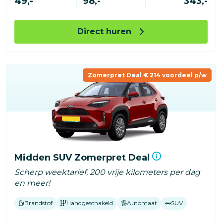
49,-
98,-
343,-
Direct huren
Zomerpret Deal € 214 voordeel p/w
Midden SUV Zomerpret Deal
Scherp weektarief, 200 vrije kilometers per dag
en meer!
Brandstof
Handgeschakeld
Automaat
SUV