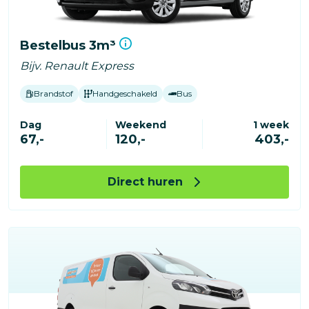
Bestelbus 3m³
Bijv. Renault Express
Brandstof
Handgeschakeld
Bus
Dag
Weekend
1 week
67,-
120,-
403,-
Direct huren