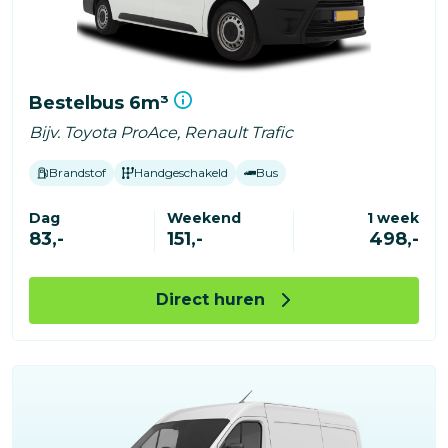
Bestelbus 6m³
Bijv. Toyota ProAce, Renault Trafic
Brandstof
Handgeschakeld
Bus
Dag
Weekend
1 week
83,-
151,-
498,-
Direct huren