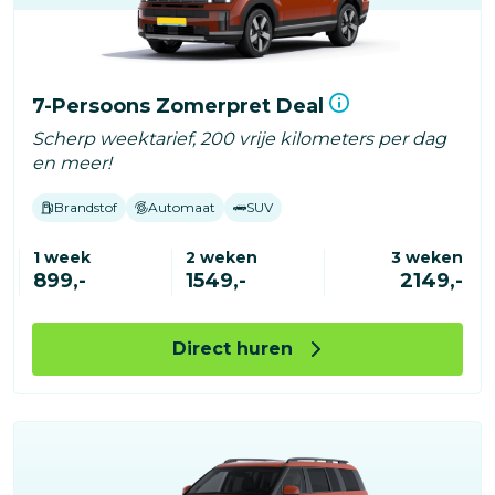
7-Persoons Zomerpret Deal
Scherp weektarief, 200 vrije kilometers per dag
en meer!
Brandstof
Automaat
SUV
1 week
2 weken
3 weken
899,-
1549,-
2149,-
Direct huren