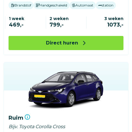
Brandstof
Handgeschakeld
Automaat
station
1 week
2 weken
3 weken
469,-
799,-
1073,-
Direct huren
Ruim
Bijv. Toyota Corolla Cross