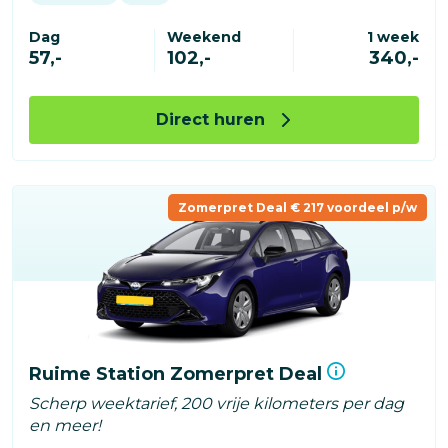
Dag
Weekend
1 week
57,-
102,-
340,-
Direct huren
Zomerpret Deal € 217 voordeel p/w
Ruime Station Zomerpret Deal
Scherp weektarief, 200 vrije kilometers per dag
en meer!