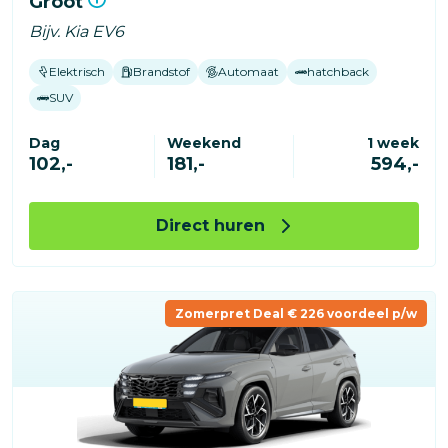
Groot
Bijv. Kia EV6
Elektrisch
Brandstof
Automaat
hatchback
SUV
Dag
Weekend
1 week
102,-
181,-
594,-
Direct huren
Zomerpret Deal € 226 voordeel p/w