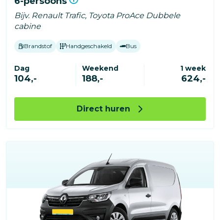
6-persoons
Bijv. Renault Trafic, Toyota ProAce Dubbele
cabine
Brandstof
Handgeschakeld
Bus
Dag
Weekend
1 week
104,-
188,-
624,-
Direct huren