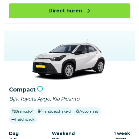
Direct huren
Compact
Bijv. Toyota Aygo, Kia Picanto
Brandstof
Handgeschakeld
Automaat
hatchback
Dag
Weekend
1 week