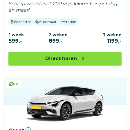
Scherp weektarief, 200 vrije kilometers per dag
en meer!
Brandstof
Automaat
station
1 week
2 weken
3 weken
599,-
899,-
1199,-
Direct huren
EV