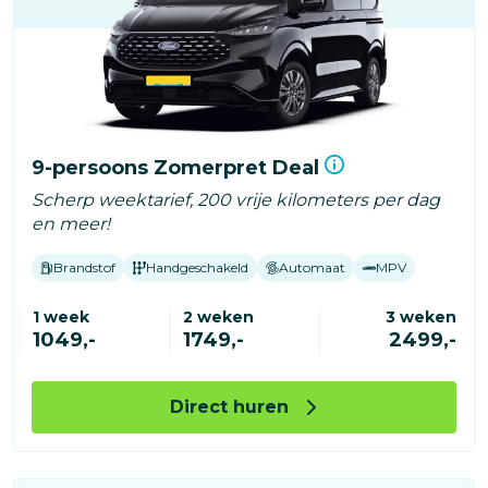
9-persoons Zomerpret Deal
Scherp weektarief, 200 vrije kilometers per dag
en meer!
Brandstof
Handgeschakeld
Automaat
MPV
1 week
2 weken
3 weken
1049,-
1749,-
2499,-
Direct huren