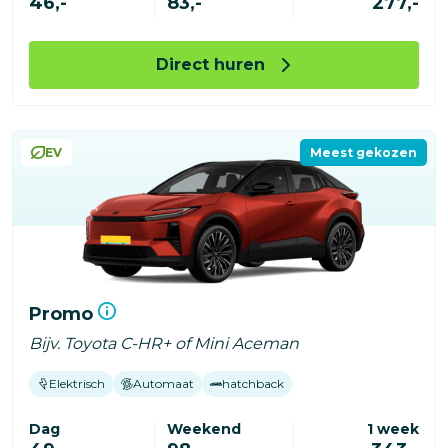
46,-
83,-
277,-
Direct huren
EV
Meest gekozen
Promo
Bijv. Toyota C-HR+ of Mini Aceman
Elektrisch
Automaat
hatchback
Dag
Weekend
1 week