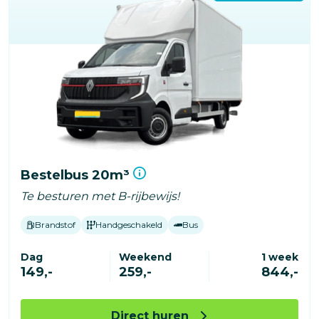
Bestelbus 20m³
Te besturen met B-rijbewijs!
Brandstof
Handgeschakeld
Bus
Dag
Weekend
1 week
149,-
259,-
844,-
Direct huren