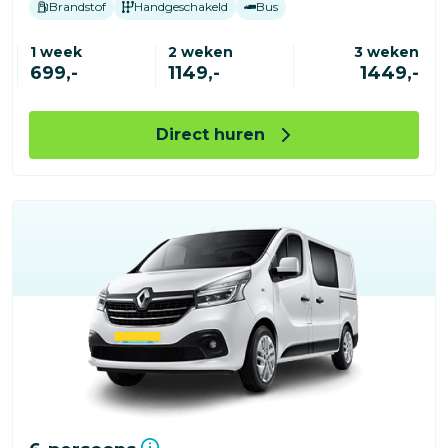
Brandstof
Handgeschakeld
Bus
1 week
2 weken
3 weken
699,-
1149,-
1449,-
Direct huren