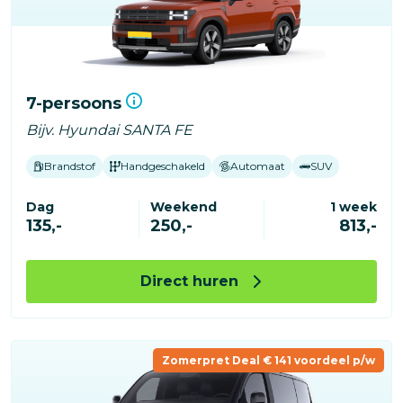
7-persoons
Bijv. Hyundai SANTA FE
Brandstof
Handgeschakeld
Automaat
SUV
Dag
Weekend
1 week
135,-
250,-
813,-
Direct huren
Zomerpret Deal € 141 voordeel p/w