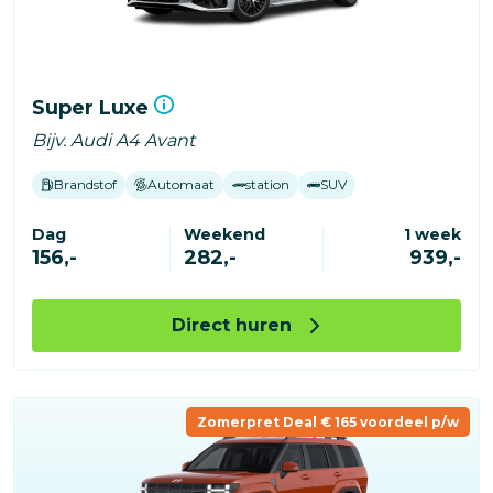
Super Luxe
Bijv. Audi A4 Avant
Brandstof
Automaat
station
SUV
Dag
Weekend
1 week
156,-
282,-
939,-
Direct huren
Zomerpret Deal € 165 voordeel p/w