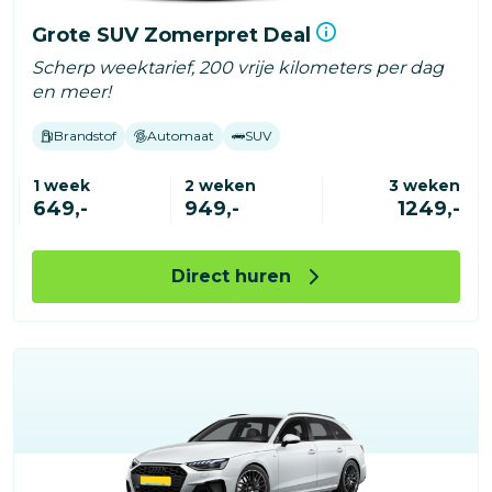
Grote SUV Zomerpret Deal
Scherp weektarief, 200 vrije kilometers per dag
en meer!
Brandstof
Automaat
SUV
1 week
2 weken
3 weken
649,-
949,-
1249,-
Direct huren