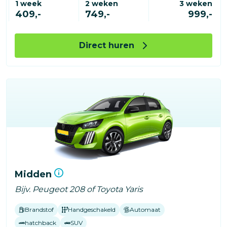
1 week
2 weken
3 weken
409,-
749,-
999,-
Direct huren
Midden
Bijv. Peugeot 208 of Toyota Yaris
Brandstof
Handgeschakeld
Automaat
hatchback
SUV