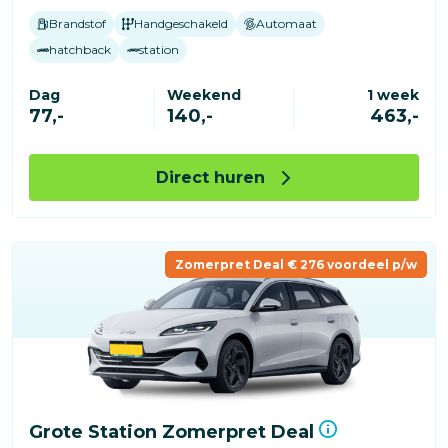
Brandstof
Handgeschakeld
Automaat
hatchback
station
Dag
Weekend
1 week
77,-
140,-
463,-
Direct huren
Zomerpret Deal € 276 voordeel p/w
Grote Station Zomerpret Deal