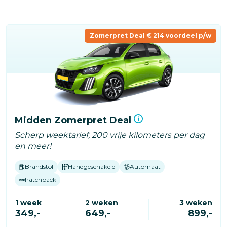
Overslaan
en
naar
Zomerpret Deal € 214 voordeel p/w
de
inhoud
gaan
Midden Zomerpret Deal
Scherp weektarief, 200 vrije kilometers per dag
en meer!
Brandstof
Handgeschakeld
Automaat
hatchback
1 week
2 weken
3 weken
349,-
649,-
899,-