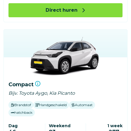
Direct huren
Compact
Bijv. Toyota Aygo, Kia Picanto
Brandstof
Handgeschakeld
Automaat
hatchback
Dag
Weekend
1 week