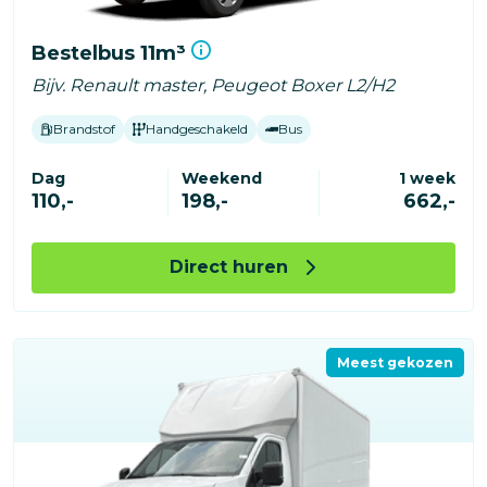
Bestelbus 11m³
Bijv. Renault master, Peugeot Boxer L2/H2
Brandstof
Handgeschakeld
Bus
Dag
Weekend
1 week
110,-
198,-
662,-
Direct huren
Meest gekozen