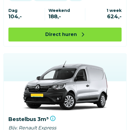
Dag
Weekend
1 week
104,-
188,-
624,-
Direct huren
Bestelbus 3m³
Bijv. Renault Express