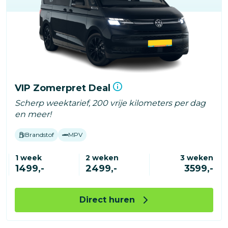
VIP Zomerpret Deal
Scherp weektarief, 200 vrije kilometers per dag
en meer!
Brandstof
MPV
1 week
2 weken
3 weken
1499,-
2499,-
3599,-
Direct huren