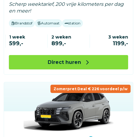
Scherp weektarief, 200 vrije kilometers per dag
en meer!
Brandstof
Automaat
station
1 week
2 weken
3 weken
599,-
899,-
1199,-
Direct huren
Zomerpret Deal € 226 voordeel p/w