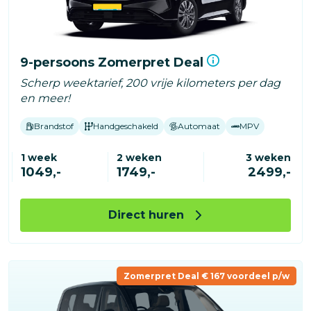
9-persoons Zomerpret Deal
Scherp weektarief, 200 vrije kilometers per dag
en meer!
Brandstof
Handgeschakeld
Automaat
MPV
1 week
2 weken
3 weken
1049,-
1749,-
2499,-
Direct huren
Zomerpret Deal € 167 voordeel p/w