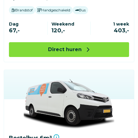
Brandstof
Handgeschakeld
Bus
Dag
Weekend
1 week
67,-
120,-
403,-
Direct huren
Bestelbus 6m³