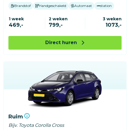
Brandstof
Handgeschakeld
Automaat
station
1 week
2 weken
3 weken
469,-
799,-
1073,-
Direct huren
Ruim
Bijv. Toyota Corolla Cross