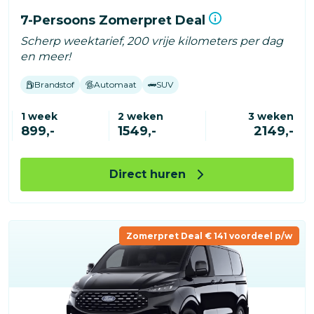
7-Persoons Zomerpret Deal
Scherp weektarief, 200 vrije kilometers per dag
en meer!
Brandstof
Automaat
SUV
1 week
2 weken
3 weken
899,-
1549,-
2149,-
Direct huren
Zomerpret Deal € 141 voordeel p/w