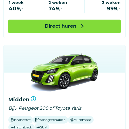
1 week
2 weken
3 weken
409,-
749,-
999,-
Direct huren
Midden
Bijv. Peugeot 208 of Toyota Yaris
Brandstof
Handgeschakeld
Automaat
hatchback
SUV