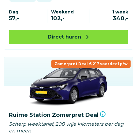
Dag
Weekend
1 week
57,-
102,-
340,-
Direct huren
Zomerpret Deal € 217 voordeel p/w
Ruime Station Zomerpret Deal
Scherp weektarief, 200 vrije kilometers per dag
en meer!