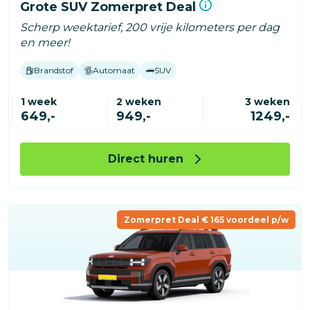
Grote SUV Zomerpret Deal
Scherp weektarief, 200 vrije kilometers per dag
en meer!
Brandstof
Automaat
SUV
1 week
2 weken
3 weken
649,-
949,-
1249,-
Direct huren
Zomerpret Deal € 165 voordeel p/w