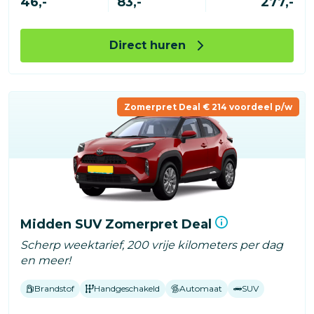
46,-
83,-
277,-
Direct huren
Zomerpret Deal € 214 voordeel p/w
Midden SUV Zomerpret Deal
Scherp weektarief, 200 vrije kilometers per dag
en meer!
Brandstof
Handgeschakeld
Automaat
SUV