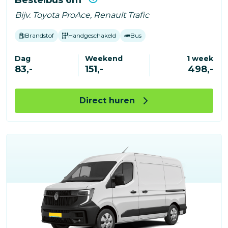
Bijv. Toyota ProAce, Renault Trafic
Brandstof
Handgeschakeld
Bus
Dag
Weekend
1 week
83,-
151,-
498,-
Direct huren