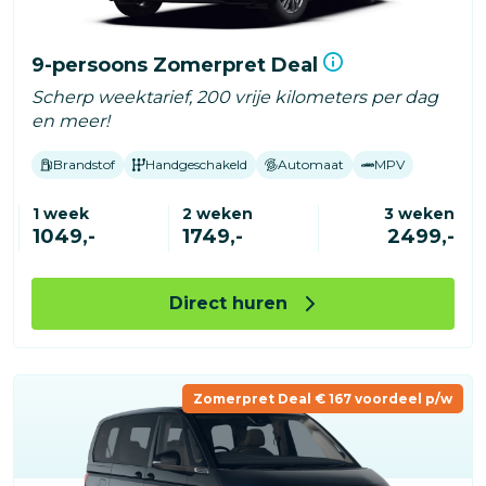
9-persoons Zomerpret Deal
Scherp weektarief, 200 vrije kilometers per dag
en meer!
Brandstof
Handgeschakeld
Automaat
MPV
1 week
2 weken
3 weken
1049,-
1749,-
2499,-
Direct huren
Zomerpret Deal € 167 voordeel p/w