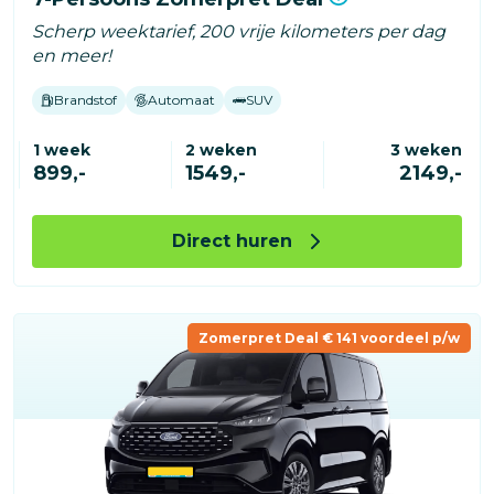
Scherp weektarief, 200 vrije kilometers per dag
en meer!
Brandstof
Automaat
SUV
1 week
2 weken
3 weken
899,-
1549,-
2149,-
Direct huren
Zomerpret Deal € 141 voordeel p/w