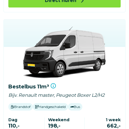
Direct huren
Bestelbus 11m³
Bijv. Renault master, Peugeot Boxer L2/H2
Brandstof
Handgeschakeld
Bus
Dag
Weekend
1 week
110,-
198,-
662,-