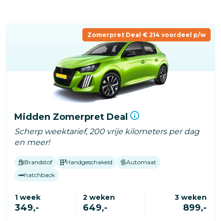
Overslaan
en
naar
Zomerpret Deal € 214 voordeel p/w
de
inhoud
gaan
Midden Zomerpret Deal
Scherp weektarief, 200 vrije kilometers per dag
en meer!
Brandstof
Handgeschakeld
Automaat
hatchback
1 week
2 weken
3 weken
349,-
649,-
899,-