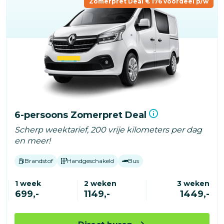
Zomerpret Deal € 176 voordeel p/w
6-persoons Zomerpret Deal
Scherp weektarief, 200 vrije kilometers per dag
en meer!
Brandstof
Handgeschakeld
Bus
1 week
2 weken
3 weken
699,-
1149,-
1449,-