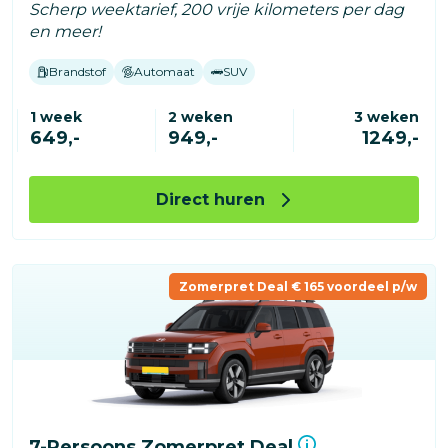
Scherp weektarief, 200 vrije kilometers per dag
en meer!
Brandstof
Automaat
SUV
1 week
2 weken
3 weken
649,-
949,-
1249,-
Direct huren
Zomerpret Deal € 165 voordeel p/w
7-Persoons Zomerpret Deal