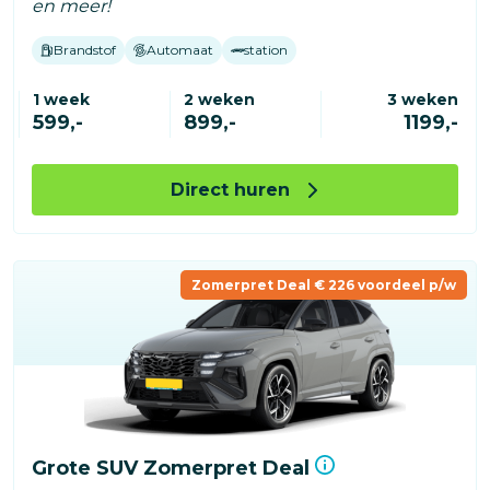
en meer!
Brandstof
Automaat
station
1 week
2 weken
3 weken
599,-
899,-
1199,-
Direct huren
Zomerpret Deal € 226 voordeel p/w
Grote SUV Zomerpret Deal