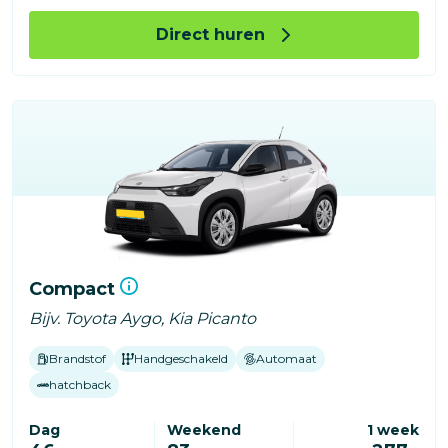
Direct huren
Compact
Bijv. Toyota Aygo, Kia Picanto
Brandstof
Handgeschakeld
Automaat
hatchback
Dag
Weekend
1 week