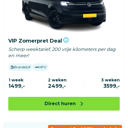
VIP Zomerpret Deal
Scherp weektarief, 200 vrije kilometers per dag
en meer!
Brandstof
MPV
1 week
2 weken
3 weken
1499,-
2499,-
3599,-
Direct huren