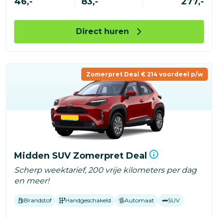
46,-
83,-
277,-
Direct huren
Zomerpret Deal € 214 voordeel p/w
Midden SUV Zomerpret Deal
Scherp weektarief, 200 vrije kilometers per dag
en meer!
Brandstof
Handgeschakeld
Automaat
SUV