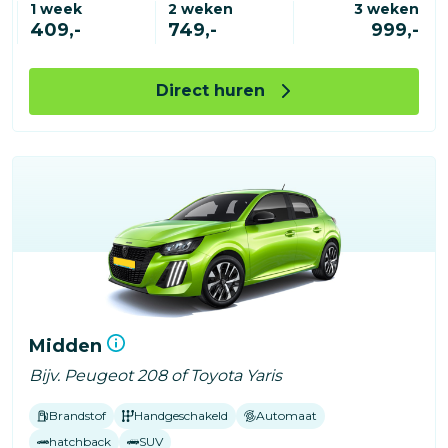
1 week
2 weken
3 weken
409,-
749,-
999,-
Direct huren
Midden
Bijv. Peugeot 208 of Toyota Yaris
Brandstof
Handgeschakeld
Automaat
hatchback
SUV