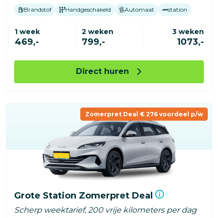
Brandstof
Handgeschakeld
Automaat
station
1 week
2 weken
3 weken
469,-
799,-
1073,-
Direct huren
Zomerpret Deal € 276 voordeel p/w
Grote Station Zomerpret Deal
Scherp weektarief, 200 vrije kilometers per dag