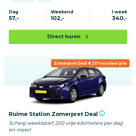
Dag
Weekend
1 week
57,-
102,-
340,-
Direct huren
Zomerpret Deal € 217 voordeel p/w
Ruime Station Zomerpret Deal
Scherp weektarief, 200 vrije kilometers per dag
en meer!