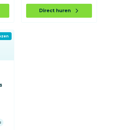
Direct huren
ozen
³
d