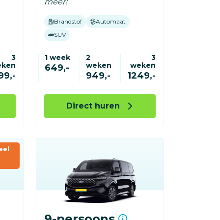
meer!
Brandstof
Automaat
SUV
3
1 week
2
3
eken
weken
weken
649,-
99,-
949,-
1249,-
Direct huren
eel
9-persoons