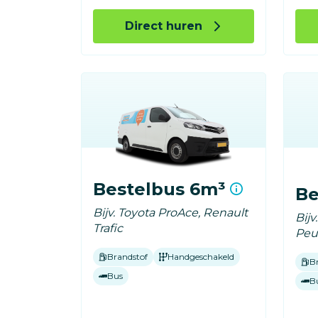
Direct huren
Bestelbus 6m³
Be
Bijv. Toyota ProAce, Renault
Bijv
Trafic
Peu
Brandstof
Handgeschakeld
B
Bus
B