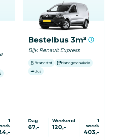
Bestelbus 3m³
Bijv. Renault Express
ta
Brandstof
Handgeschakeld
Bus
d
1
Dag
Weekend
1
week
week
67,-
120,-
24,-
403,-