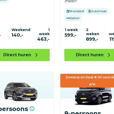
meer!
Brandstof
Automaat
station
Weekend
1
1 week
2
week
weken
w
-
140,-
599,-
463,-
899,-
11
Direct huren
Direct huren
Zomerpret Deal € 141 voord
p/w
persoons
9-persoons