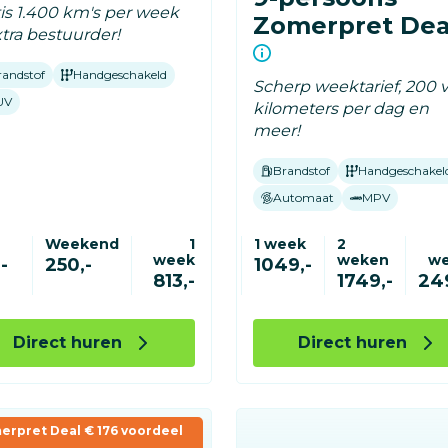
tis 1.400 km's per week
Zomerpret Dea
tra bestuurder!
randstof
Handgeschakeld
Scherp weektarief, 200 v
UV
kilometers per dag en
meer!
Brandstof
Handgeschakel
Automaat
MPV
Weekend
1
1 week
2
week
weken
w
-
250,-
1049,-
813,-
1749,-
24
Direct huren
Direct huren
erpret Deal € 176 voordeel