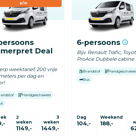
p/w
persoons
6-persoons
merpret Deal
Bijv. Renault Trafic, Toyo
ProAce Dubbele cabine
rp weektarief, 200 vrije
Brandstof
Handgeschakel
ometers per dag en
Bus
r!
randstof
Handgeschakeld
us
eek
2
3
Dag
Weekend
weken
weken
,-
104,-
188,-
1149,-
1449,-
6