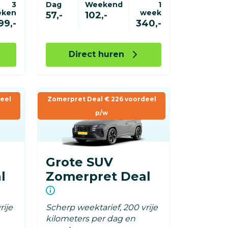
3
Dag
Weekend
1
eken
week
57,-
102,-
99,-
340,-
Direct huren
eel
Zomerpret Deal € 226 voordeel
p/w
Grote SUV
l
Zomerpret Deal
rije
Scherp weektarief, 200 vrije
kilometers per dag en