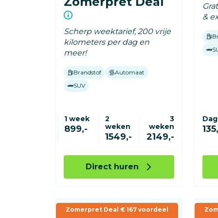
Zomerpret Deal
Gra
& ex
Scherp weektarief, 200 vrije
B
kilometers per dag en
S
meer!
Brandstof
Automaat
SUV
1 week
2
3
Dag
weken
weken
899,-
135,
1549,-
2149,-
Direct huren
Zomerpret Deal € 167 voordeel
Zom