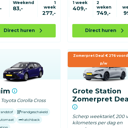
Weekend
1
1 week
2
week
weken
w
-
83,-
409,-
277,-
749,-
9
Direct huren
Direct huren
Zomerpret Deal € 276 voord
p/w
uim
Grote Station
Zomerpret Dea
. Toyota Corolla Cross
randstof
Handgeschakeld
Scherp weektarief, 200 v
utomaat
hatchback
kilometers per dag en
ation