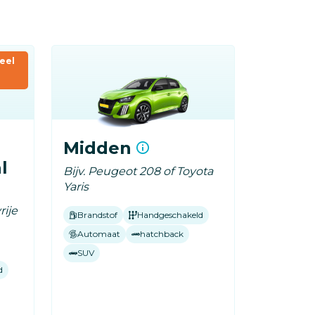
eel
Midden
l
Bijv. Peugeot 208 of Toyota
Yaris
rije
Brandstof
Handgeschakeld
Automaat
hatchback
SUV
d