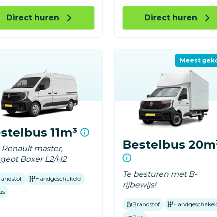
Direct huren
Direct huren
Meest gek
stelbus 11m³
Bestelbus 20m
. Renault master,
geot Boxer L2/H2
Te besturen met B-
randstof
Handgeschakeld
rijbewijs!
us
Brandstof
Handgeschakel