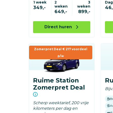
1 week
2
3
Dag
weken
weken
349,-
46,
649,-
899,-
Direct huren
Zomerpret Deal € 217 voordeel
p/w
Ruime Station
R
Zomerpret Deal
Bijv
B
Scherp weektarief, 200 vrije
A
kilometers per dag en
st