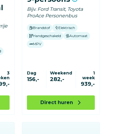
l
Bijv. Ford Transit, Toyota
ProAce Personenbus
rije
Brandstof
Elektrisch
Handgeschakeld
Automaat
MPV
d
3
Dag
Weekend
1
eken
week
156,-
282,-
99,-
939,-
Direct huren