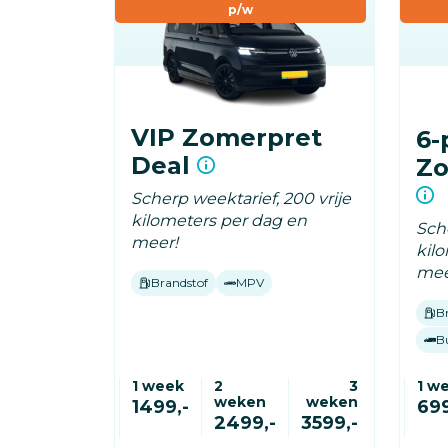
p/w
VIP Zomerpret
6-
Deal
Zo
Scherp weektarief, 200 vrije
kilometers per dag en
Sche
meer!
kil
mee
Brandstof
MPV
B
B
1 week
2
3
1 w
weken
weken
1499,-
699
2499,-
3599,-