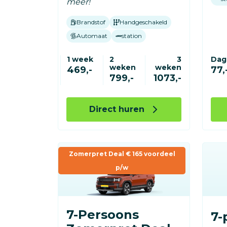
meer!
Brandstof
Handgeschakeld
Automaat
station
1 week
2
3
Dag
weken
weken
469,-
77,
799,-
1073,-
Direct huren
Zomerpret Deal € 165 voordeel
p/w
7-Persoons
7-