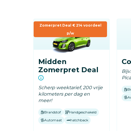
Overslaan
en
naar
Zomerpret Deal € 214 voordeel
de
p/w
inhoud
gaan
Midden
C
Zomerpret Deal
Bijv
Pic
Scherp weektarief, 200 vrije
B
kilometers per dag en
A
meer!
Brandstof
Handgeschakeld
Automaat
hatchback