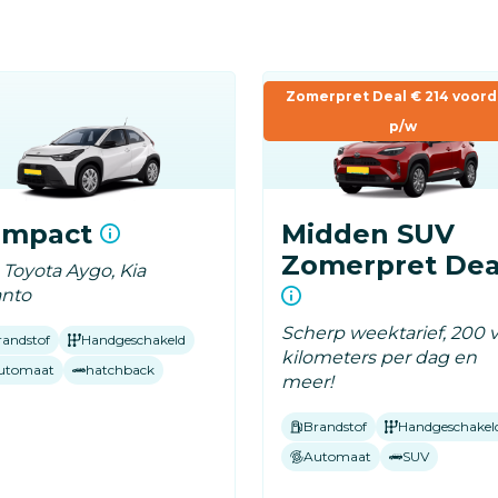
Zomerpret Deal € 214 voord
p/w
ompact
Midden SUV
Zomerpret Dea
. Toyota Aygo, Kia
anto
Scherp weektarief, 200 v
randstof
Handgeschakeld
kilometers per dag en
utomaat
hatchback
meer!
Brandstof
Handgeschakel
Automaat
SUV