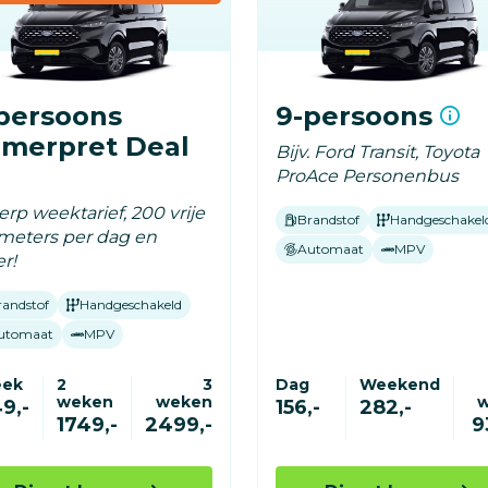
persoons
9-persoons
merpret Deal
Bijv. Ford Transit, Toyota
ProAce Personenbus
rp weektarief, 200 vrije
Brandstof
Handgeschakel
ometers per dag en
Automaat
MPV
r!
randstof
Handgeschakeld
utomaat
MPV
eek
2
3
Dag
Weekend
weken
weken
9,-
156,-
282,-
1749,-
2499,-
9