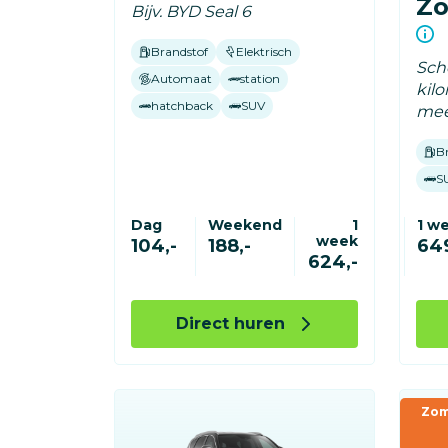
Zo
Bijv. BYD Seal 6
Brandstof
Elektrisch
Sche
Automaat
station
kil
hatchback
SUV
mee
B
S
Dag
Weekend
1
1 w
week
104,-
188,-
649
624,-
Direct huren
Zom