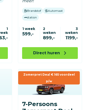
meer!
Brandstof
Automaat
station
1
1 week
2
3
week
weken
weken
599,-
63,-
899,-
1199,-
Direct huren
Zomerpret Deal € 165 voordeel
p/w
7-Persoons