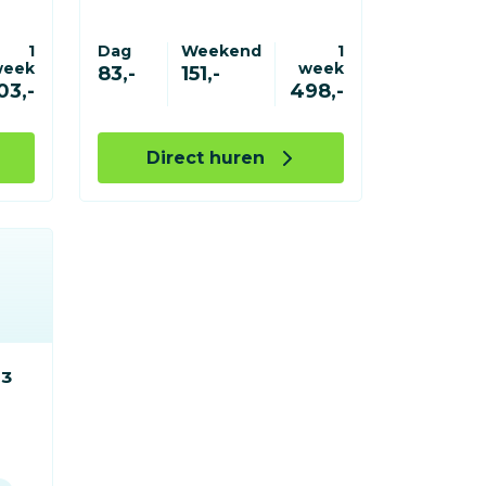
1
Dag
Weekend
1
week
week
83,-
151,-
03,-
498,-
Direct huren
³