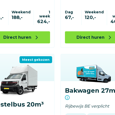
Weekend
1
Dag
Weekend
week
,-
188,-
67,-
120,-
624,-
4
Direct huren
Direct huren
Meest gekozen
Bakwagen 27m
stelbus 20m³
Rijbewijs BE verplicht