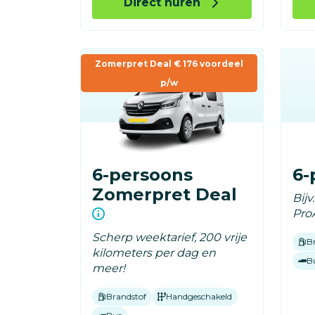
Direct huren
Zomerpret Deal € 176 voordeel
p/w
6-persoons
6-
Zomerpret Deal
Bijv
Pro
Scherp weektarief, 200 vrije
B
kilometers per dag en
B
meer!
Brandstof
Handgeschakeld