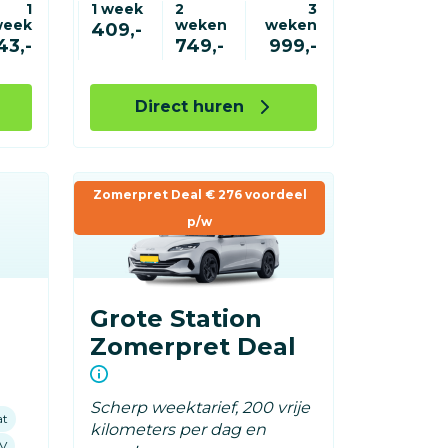
1
1 week
2
3
week
weken
weken
409,-
43,-
749,-
999,-
Direct huren
Zomerpret Deal € 276 voordeel
p/w
Grote Station
Zomerpret Deal
Scherp weektarief, 200 vrije
at
kilometers per dag en
V