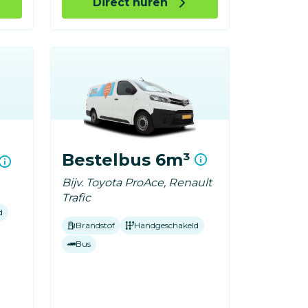
Direct huren
Bestelbus 6m³
Bijv. Toyota ProAce, Renault
Trafic
d
Brandstof
Handgeschakeld
Bus