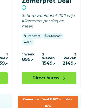
Zomerpret Deal
Scherp weektarief, 200 vrije
kilometers per dag en
meer!
Brandstof
Automaat
SUV
1
1 week
2
3
week
weken
weken
899,-
39,-
1549,-
2149,-
Direct huren
Zomerpret Deal € 167 voordeel
p/w