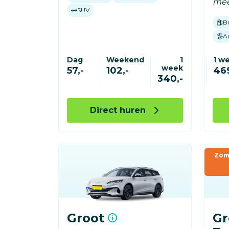
mee
SUV
B
A
Dag
Weekend
1
1 w
week
57,-
102,-
469
340,-
Direct huren
Zom
Groot
Gr