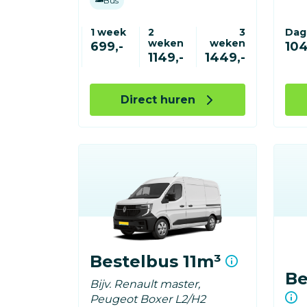
Bus
1 week
2
3
Dag
weken
weken
699,-
104
1149,-
1449,-
Direct huren
Bestelbus 11m³
Be
Bijv. Renault master,
Peugeot Boxer L2/H2