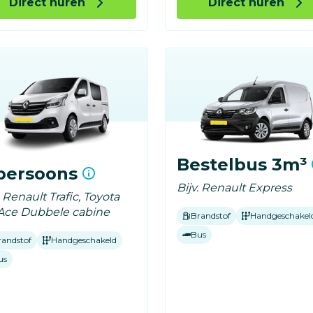
Direct huren
Direct huren
Bestelbus 3m³
persoons
Bijv. Renault Express
. Renault Trafic, Toyota
Ace Dubbele cabine
Brandstof
Handgeschakel
Bus
randstof
Handgeschakeld
us