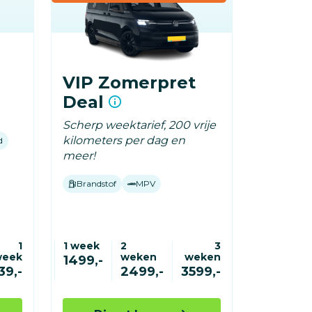
VIP Zomerpret
Deal
Scherp weektarief, 200 vrije
kilometers per dag en
d
meer!
Brandstof
MPV
1
1 week
2
3
week
weken
weken
1499,-
39,-
2499,-
3599,-