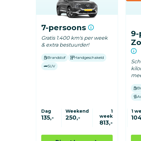
7-persoons
9-
Gratis 1.400 km's per week
Zo
& extra bestuurder!
Brandstof
Handgeschakeld
Sche
SUV
kil
mee
B
A
Dag
Weekend
1
1 w
week
135,-
250,-
104
813,-