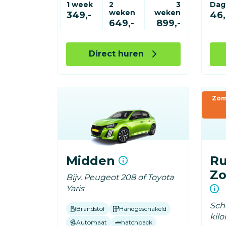
1 week
2
3
Dag
weken
weken
349,-
46,
649,-
899,-
Direct huren
Zom
Midden
Ru
Zo
Bijv. Peugeot 208 of Toyota
Yaris
Sche
Brandstof
Handgeschakeld
kil
Automaat
hatchback