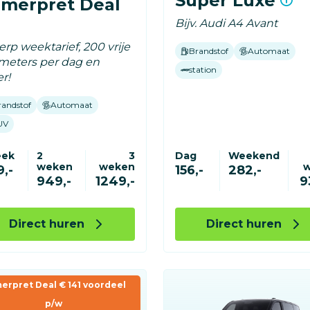
Super Luxe
merpret Deal
Bijv. Audi A4 Avant
rp weektarief, 200 vrije
Brandstof
Automaat
ometers per dag en
station
r!
randstof
Automaat
UV
eek
2
3
Dag
Weekend
weken
weken
,-
156,-
282,-
949,-
1249,-
9
Direct huren
Direct huren
erpret Deal € 141 voordeel
p/w