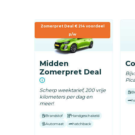
Overslaan
en
naar
Zomerpret Deal € 214 voordeel
de
p/w
inhoud
gaan
Midden
C
Zomerpret Deal
Bijv
Pic
Scherp weektarief, 200 vrije
B
kilometers per dag en
h
meer!
Brandstof
Handgeschakeld
Automaat
hatchback