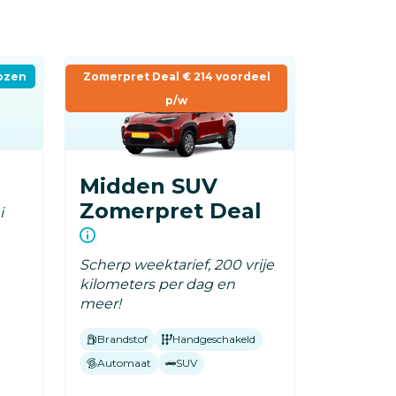
ozen
Zomerpret Deal € 214 voordeel
p/w
Midden SUV
Zomerpret Deal
i
Scherp weektarief, 200 vrije
kilometers per dag en
meer!
Brandstof
Handgeschakeld
Automaat
SUV