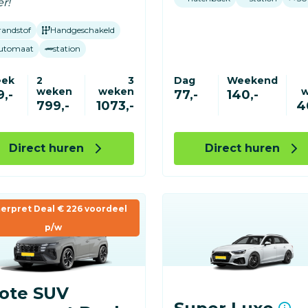
r!
randstof
Handgeschakeld
utomaat
station
eek
2
3
Dag
Weekend
weken
weken
,-
77,-
140,-
799,-
1073,-
4
Direct huren
Direct huren
erpret Deal € 226 voordeel
p/w
ote SUV