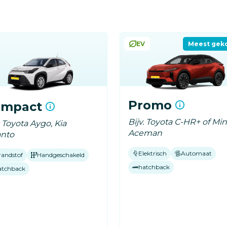
EV
Meest gek
Promo
ompact
Bijv. Toyota C-HR+ of Min
. Toyota Aygo, Kia
Aceman
anto
Elektrisch
Automaat
randstof
Handgeschakeld
hatchback
atchback