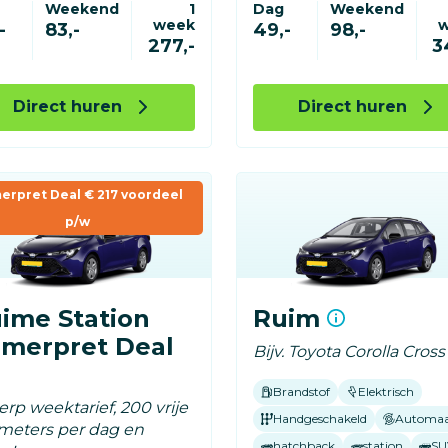
Weekend
1
Dag
Weekend
week
-
83,-
49,-
98,-
277,-
3
Direct huren
Direct huren
erpret Deal € 217 voordeel
p/w
ime Station
Ruim
merpret Deal
Bijv. Toyota Corolla Cross
Brandstof
Elektrisch
rp weektarief, 200 vrije
Handgeschakeld
Automa
ometers per dag en
hatchback
station
SU