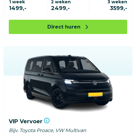
1 week
2 weken
3 weken
1499,-
2499,-
3599,-
Direct huren
VIP Vervoer
Bijv. Toyota Proace, VW Multivan