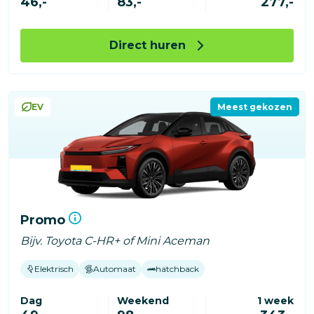
46,-
83,-
277,-
Direct huren
EV
Meest gekozen
Promo
Bijv. Toyota C-HR+ of Mini Aceman
Elektrisch
Automaat
hatchback
Dag
Weekend
1 week