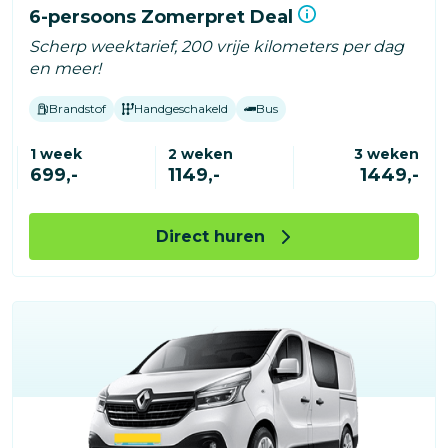
6-persoons Zomerpret Deal
Scherp weektarief, 200 vrije kilometers per dag
en meer!
Brandstof
Handgeschakeld
Bus
1 week
2 weken
3 weken
699,-
1149,-
1449,-
Direct huren