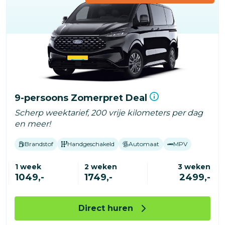
9-persoons Zomerpret Deal
Scherp weektarief, 200 vrije kilometers per dag
en meer!
Brandstof
Handgeschakeld
Automaat
MPV
1 week
2 weken
3 weken
1049,-
1749,-
2499,-
Direct huren