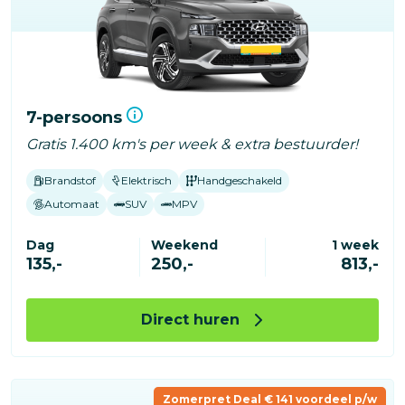
7-persoons
Gratis 1.400 km's per week & extra bestuurder!
Brandstof
Elektrisch
Handgeschakeld
Automaat
SUV
MPV
Dag
Weekend
1 week
135,-
250,-
813,-
Direct huren
Zomerpret Deal € 141 voordeel p/w