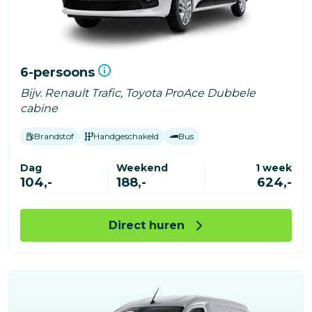
6-persoons
Bijv. Renault Trafic, Toyota ProAce Dubbele
cabine
Brandstof
Handgeschakeld
Bus
Dag
Weekend
1 week
104,-
188,-
624,-
Direct huren