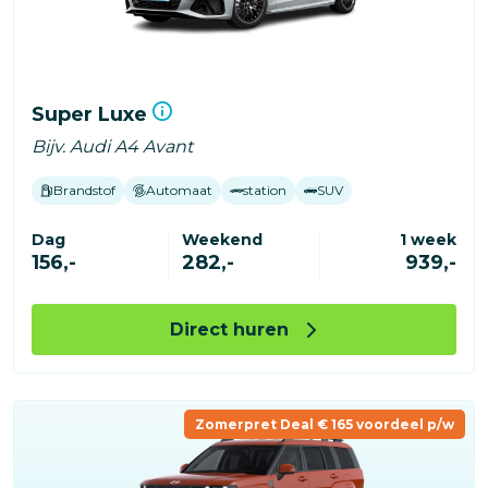
Super Luxe
Bijv. Audi A4 Avant
Brandstof
Automaat
station
SUV
Dag
Weekend
1 week
156,-
282,-
939,-
Direct huren
Zomerpret Deal € 165 voordeel p/w