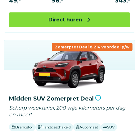
49,-
98,-
343,-
Direct huren
Zomerpret Deal € 214 voordeel p/w
Midden SUV Zomerpret Deal
Scherp weektarief, 200 vrije kilometers per dag
en meer!
Brandstof
Handgeschakeld
Automaat
SUV