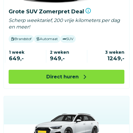
Grote SUV Zomerpret Deal
Scherp weektarief, 200 vrije kilometers per dag
en meer!
Brandstof
Automaat
SUV
1 week
2 weken
3 weken
649,-
949,-
1249,-
Direct huren