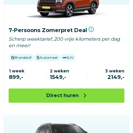
7-Persoons Zomerpret Deal
Scherp weektarief, 200 vrije kilometers per dag
en meer!
Brandstof
Automaat
SUV
1 week
2 weken
3 weken
899,-
1549,-
2149,-
Direct huren