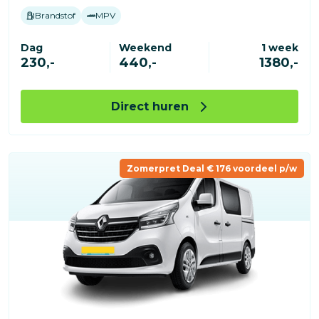
Brandstof
MPV
Dag
Weekend
1 week
230,-
440,-
1380,-
Direct huren
Zomerpret Deal € 176 voordeel p/w