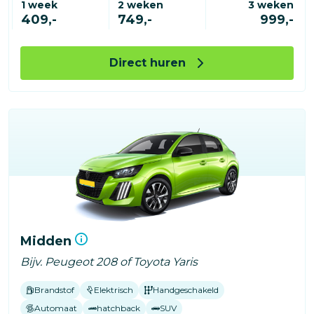
1 week
2 weken
3 weken
409,-
749,-
999,-
Direct huren
Midden
Bijv. Peugeot 208 of Toyota Yaris
Brandstof
Elektrisch
Handgeschakeld
Automaat
hatchback
SUV