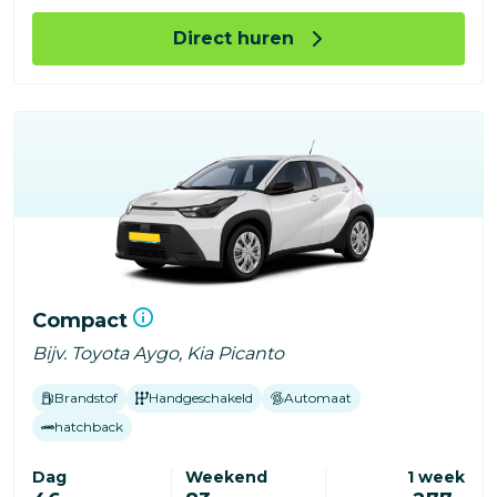
Direct huren
Compact
Bijv. Toyota Aygo, Kia Picanto
Brandstof
Handgeschakeld
Automaat
hatchback
Dag
Weekend
1 week