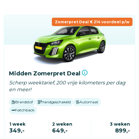
Overslaan
en
naar
Zomerpret Deal € 214 voordeel p/w
de
inhoud
gaan
Midden Zomerpret Deal
Scherp weektarief, 200 vrije kilometers per dag
en meer!
Brandstof
Handgeschakeld
Automaat
hatchback
1 week
2 weken
3 weken
349,-
649,-
899,-