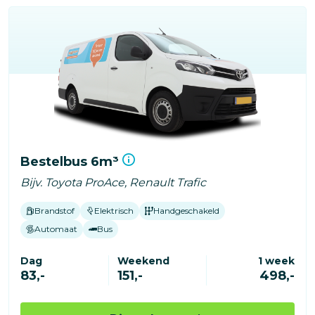
Bestelbus 6m³
Bijv. Toyota ProAce, Renault Trafic
Brandstof
Elektrisch
Handgeschakeld
Automaat
Bus
Dag
Weekend
1 week
83,-
151,-
498,-