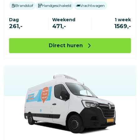
Brandstof
Handgeschakeld
Vrachtwagen
Dag
Weekend
1 week
261,-
471,-
1569,-
Direct huren