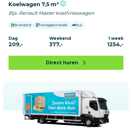
Koelwagen 7,5 m³
Bijv. Renault Master koel/vrieswagen
Brandstof
Handgeschakeld
Bus
Dag
Weekend
1 week
209,-
377,-
1254,-
Direct huren