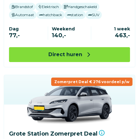
Brandstof
Elektrisch
Handgeschakeld
Automaat
hatchback
station
SUV
Dag
Weekend
1 week
77,-
140,-
463,-
Direct huren
Zomerpret Deal € 276 voordeel p/w
Grote Station Zomerpret Deal