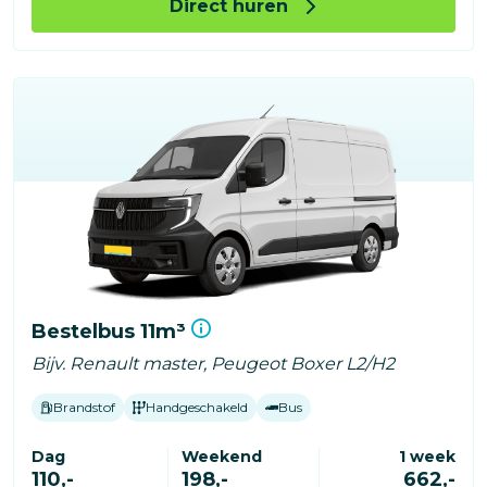
Direct huren
Bestelbus 11m³
Bijv. Renault master, Peugeot Boxer L2/H2
Brandstof
Handgeschakeld
Bus
Dag
Weekend
1 week
110,-
198,-
662,-