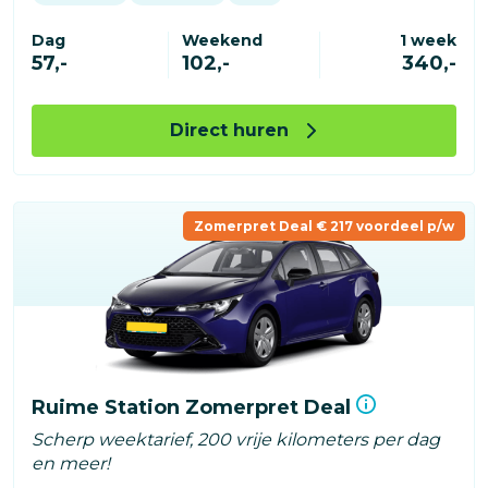
Dag
Weekend
1 week
57,-
102,-
340,-
Direct huren
Zomerpret Deal € 217 voordeel p/w
Ruime Station Zomerpret Deal
Scherp weektarief, 200 vrije kilometers per dag
en meer!