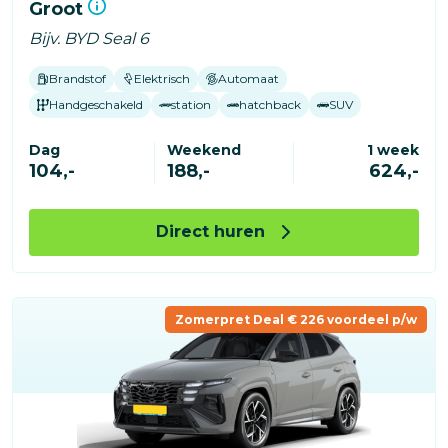
Groot
Bijv. BYD Seal 6
Brandstof
Elektrisch
Automaat
Handgeschakeld
station
hatchback
SUV
Dag
Weekend
1 week
104,-
188,-
624,-
Direct huren
Zomerpret Deal € 226 voordeel p/w