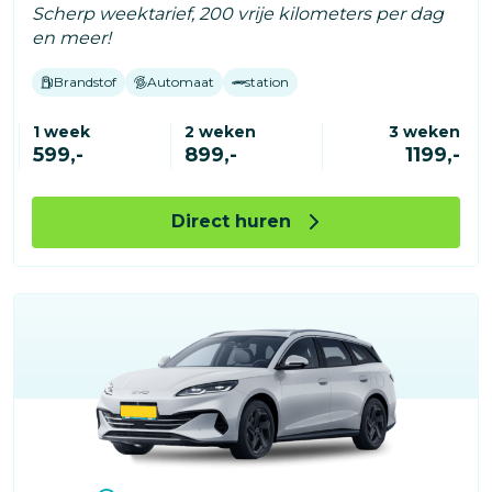
Scherp weektarief, 200 vrije kilometers per dag
en meer!
Brandstof
Automaat
station
1 week
2 weken
3 weken
599,-
899,-
1199,-
Direct huren