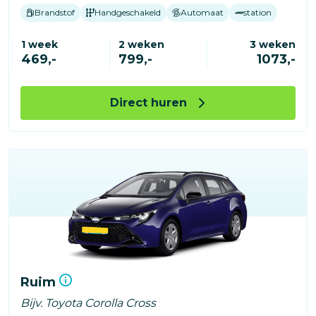
Brandstof
Handgeschakeld
Automaat
station
1 week
2 weken
3 weken
469,-
799,-
1073,-
Direct huren
Ruim
Bijv. Toyota Corolla Cross