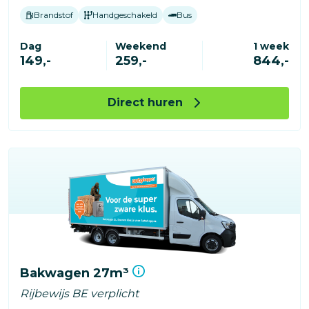
Brandstof
Handgeschakeld
Bus
Dag
Weekend
1 week
149,-
259,-
844,-
Direct huren
Bakwagen 27m³
Rijbewijs BE verplicht