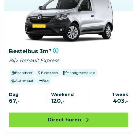
Bestelbus 3m³
Bijv. Renault Express
Brandstof
Elektrisch
Handgeschakeld
Automaat
Bus
Dag
Weekend
1 week
67,-
120,-
403,-
Direct huren