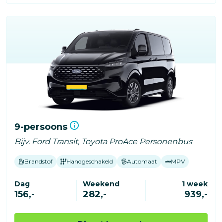
9-persoons
Bijv. Ford Transit, Toyota ProAce Personenbus
Brandstof
Handgeschakeld
Automaat
MPV
Dag
Weekend
1 week
156,-
282,-
939,-