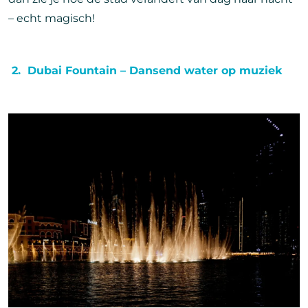
– echt magisch!
2. Dubai Fountain – Dansend water op muziek
Afbeelding