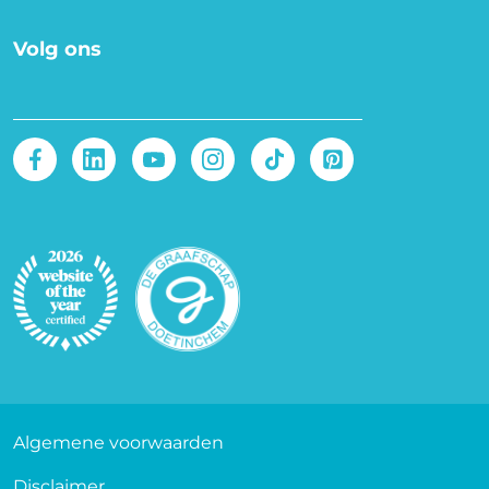
Volg ons
Afbeelding
Afbeelding
Voet
Algemene voorwaarden
Disclaimer