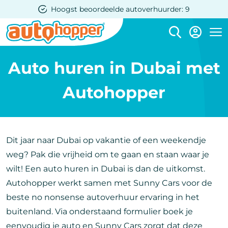
Overslaan
eelde autoverhuurder: 9
Grootste auto
en
naar
Me
de
Auto huren in Dubai met
inhoud
gaan
Autohopper
Dit jaar naar Dubai op vakantie of een weekendje
weg? Pak die vrijheid om te gaan en staan waar je
wilt! Een auto huren in Dubai is dan de uitkomst.
Autohopper werkt samen met Sunny Cars voor de
beste no nonsense autoverhuur ervaring in het
buitenland. Via onderstaand formulier boek je
eenvoudig je auto en Sunny Cars zorgt dat deze