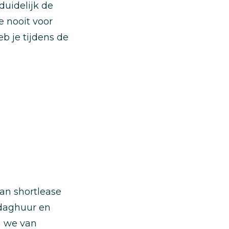
duidelijk de
e nooit voor
b je tijdens de
an shortlease
 daghuur en
n we van