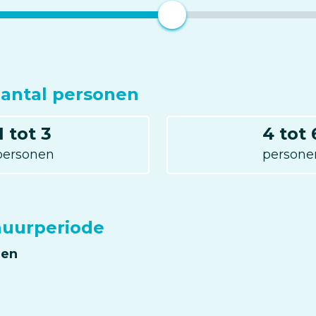
aantal personen
1 tot 3
4 tot 
personen
persone
huurperiode
en
n