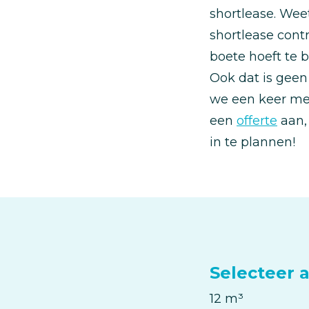
shortlease. Wee
shortlease cont
boete hoeft te b
Ook dat is geen
we een keer me
een
offerte
aan,
in te plannen!
Selecteer 
Selecteer
12 m³