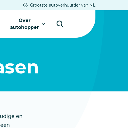
Grootste autoverhuurder van NL
Over
s
autohopper
asen
oudige en
 een