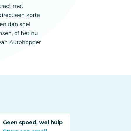
tract met
direct een korte
nen dan snel
sen, of het nu
 van Autohopper
Geen spoed, wel hulp