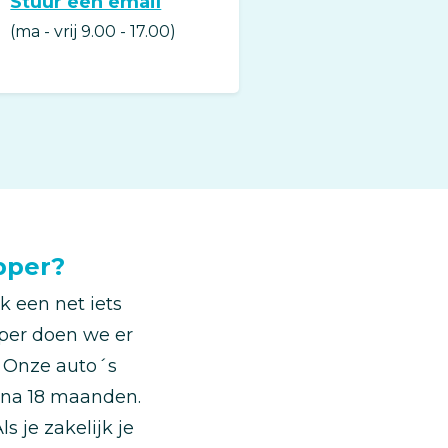
Stuur een email
(Opens
in
(ma - vrij 9.00 - 17.00)
a
new
window)
pper?
k een net iets
pper doen we er
. Onze auto´s
 na 18 maanden.
ls je zakelijk je