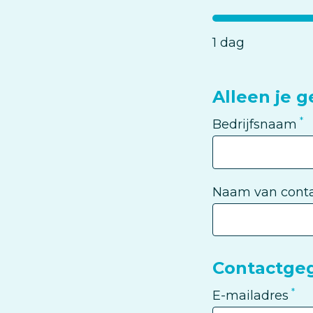
dagen
1 dag
Alleen je 
Bedrijfsnaam
Naam van conta
Contactge
E-mailadres