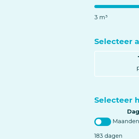
aantal
m³
3 m³
Selecteer 
Selecteer
aantal
personen
Selecteer 
Dag
Maande
Aantal
183 dagen