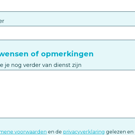
er
 wensen of opmerkingen
je nog verder van dienst zijn
ing
emene voorwaarden
en de
privacyverklaring
gelezen en 