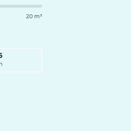
20 m³
6
n