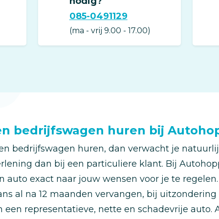
nodig?
085-0491129
(Opens
in
(ma - vrij 9.00 - 17.00)
a
new
window)
 bedrijfswagen huren bij Autoho
een bedrijfswagen huren, dan verwacht je natuurlij
rlening dan bij een particuliere klant. Bij Autoho
n auto exact naar jouw wensen voor je te regelen
ns al na 12 maanden vervangen, bij uitzondering
 in een representatieve, nette en schadevrije auto. A