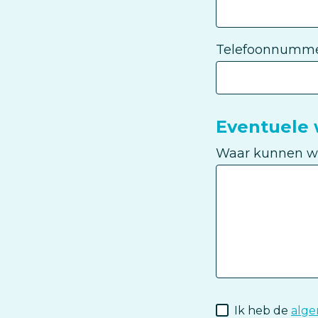
Telefoonnumm
Eventuele
Waar kunnen we 
Privacyverklar
Ik heb de
alg