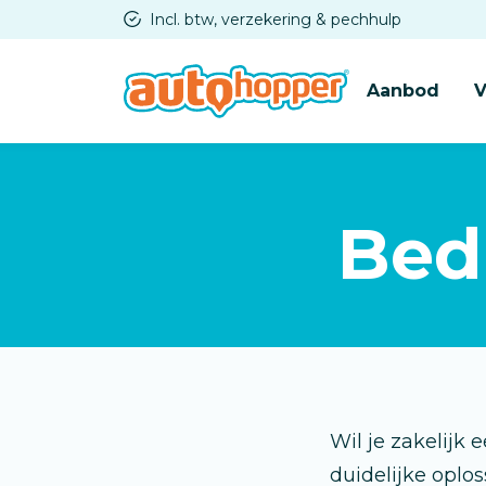
Overslaan
Incl. btw, verzekering & pechhulp
en
naar
Aanbod
V
de
inhoud
gaan
Bed
Wil je zakelijk
duidelijke oplos