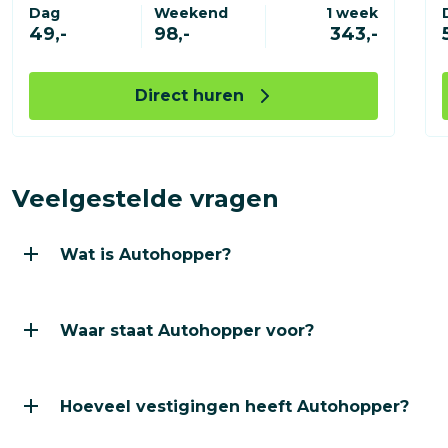
Dag
Weekend
1 week
49,-
98,-
343,-
Direct huren
Veelgestelde vragen
Wat is Autohopper?
Wat is Autohopper?
Autohopper is een Nederlandse autoverhuurder waar je
Waar staat Autohopper voor?
Waar staat Autohopper voor?
Wij staan voor transparantie, betrouwbaarheid en gemak
Hoeveel vestigingen heeft Autohopper?
Hoeveel vestigingen heeft Autohopper?
Autohopper heeft ruim 110 vestigingen verspreid over he