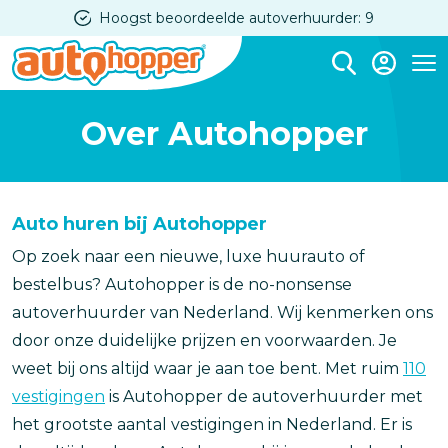
Overslaan
Hoogst beoordeelde autoverhuurder: 9
en
naar
Me
de
Over Autohopper
inhoud
gaan
Auto huren bij Autohopper
Op zoek naar een nieuwe, luxe huurauto of
bestelbus? Autohopper is de no-nonsense
autoverhuurder van Nederland. Wij kenmerken ons
door onze duidelijke prijzen en voorwaarden. Je
weet bij ons altijd waar je aan toe bent. Met ruim
110
vestigingen
is Autohopper de autoverhuurder met
het grootste aantal vestigingen in Nederland. Er is