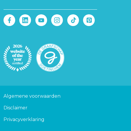
Afbeelding
Afbeelding
Voet
Algemene voorwaarden
Disclaimer
Privacyverklaring