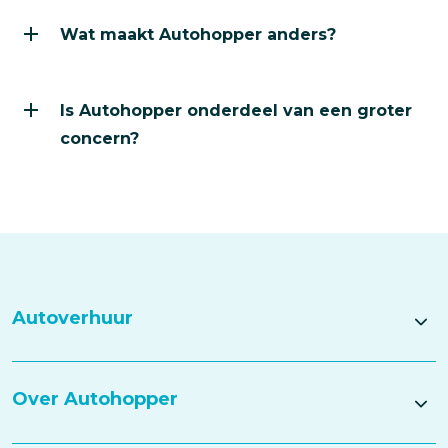
Wat maakt Autohopper anders?
Wat maakt Autohopper anders?
We bieden scherpe prijzen, transparante voorwaarden 
Is Autohopper onderdeel van een groter concern?
Is Autohopper onderdeel van een groter
Ja. Autohopper maakt deel uit van de Louwman Group, e
concern?
Autoverhuur
Over Autohopper