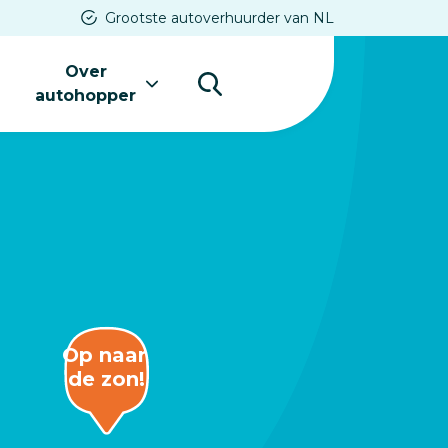
Grootste autoverhuurder van NL
Over
s
autohopper
Op naar 
de zon!