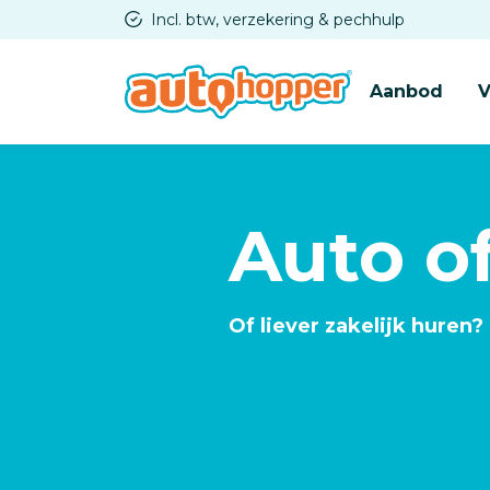
Overslaan
Incl. btw, verzekering & pechhulp
en
naar
Aanbod
V
de
inhoud
gaan
Auto o
Of liever zakelijk huren?