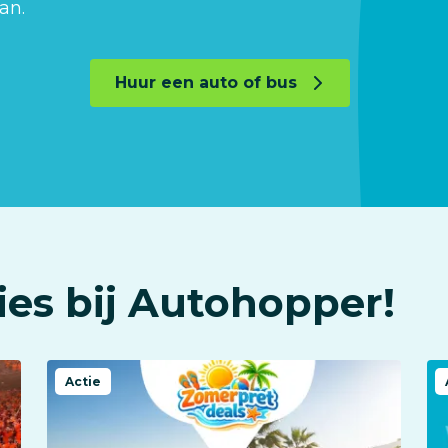
an.
Huur een auto of bus
ties bij Autohopper!
Actie