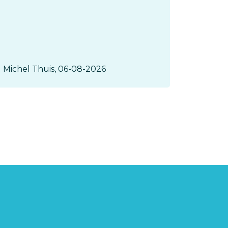
gehol
plots 
Michel Thuis, 06-08-2026
Gerard