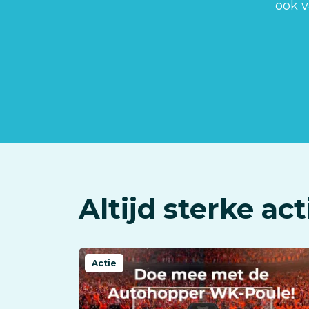
ook v
Altijd sterke ac
Actie