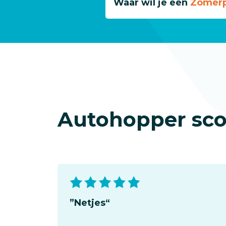
Waar wil je een
Zomerp
Autohopper sco
to
”Netjes“
rige