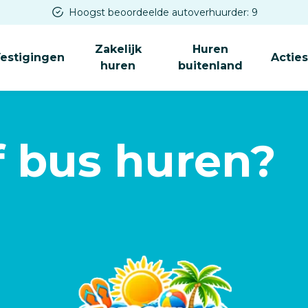
Hoogst beoordeelde autoverhuurder: 9
Zakelijk
Huren
estigingen
Actie
huren
buitenland
f bus huren?