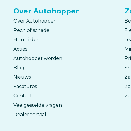
Over Autohopper
Z
Over Autohopper
Be
Pech of schade
Fl
Huurtijden
Le
Acties
Mi
Autohopper worden
Pr
Blog
Sh
Nieuws
Za
Vacatures
Za
Contact
Za
Veelgestelde vragen
Dealerportaal