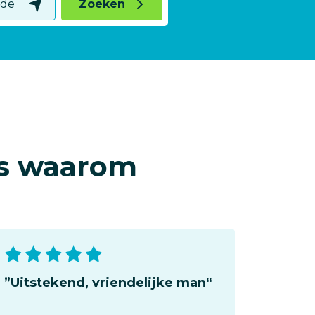
Zoeken
Gebruik
mijn
huidige
locatie.
 is waarom
”Uitstekend, vriendelijke man“
”Auto
Loche