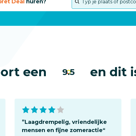
ret Deal
huren?
op
postcode
of
plaats
ort een
en dit
9.5
”Laagdrempelig, vriendelijke
mensen en fijne zomeractie“