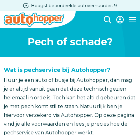
Overslaan
Hoogst beoordeelde autoverhuurder: 9
en
naar
Me
de
Pech of schade?
inhoud
gaan
Wat is pechservice bij Autohopper?
Huur je een auto of busje bij Autohopper, dan mag
je er altijd vanuit gaan dat deze technisch gezien
helemaal in orde is. Toch kan het altijd gebeuren dat
je met pech komt stil te staan. Natuurlijk ben je
hiervoor verzekerd via Autohopper. Op deze pagina
vind je alle voorwaarden en lees je precies hoe de
pechservice van Autohopper werkt.