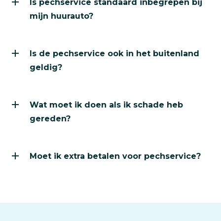
Is pechservice standaard inbegrepen bij
Ja, pechservice is altijd inbegrepen bij je huurauto bi
mijn huurauto?
Is de pechservice ook in het buitenland geldig?
Is de pechservice ook in het buitenland
Ja, je kunt hetzelfde telefoonnummer gebruiken in N
geldig?
Wat moet ik doen als ik schade heb gereden?
Wat moet ik doen als ik schade heb
Maak foto’s van de schade, vul het schadeformulier i
gereden?
Moet ik extra betalen voor pechservice?
Moet ik extra betalen voor pechservice?
Nee, de pechservice zit standaard bij de huurprijs inb