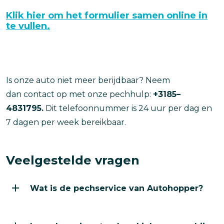
Klik hier om het formulier samen online in
te vullen.
Is onze auto niet meer berijdbaar? Neem
dan contact op met onze pechhulp:
+3185–
4831795.
Dit telefoonnummer is 24 uur per dag en
7 dagen per week bereikbaar.
Veelgestelde vragen
Wat is de pechservice van Autohopper?
Wat is de pechservice van Autohopper?
De pechservice is een service die je 24/7 kunt bellen
Is pechservice standaard inbegrepen bij mijn huuraut