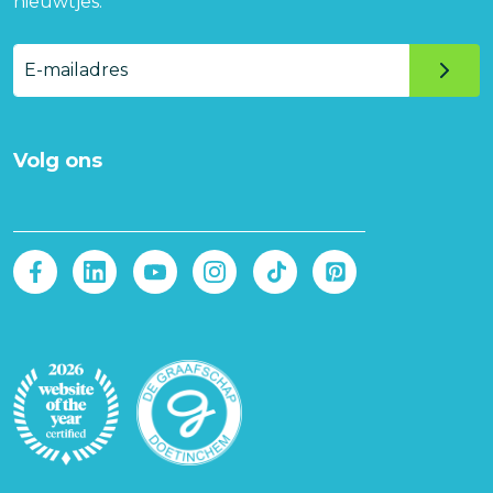
nieuwtjes.
E-
mailadres
Volg ons
Afbeelding
Afbeelding