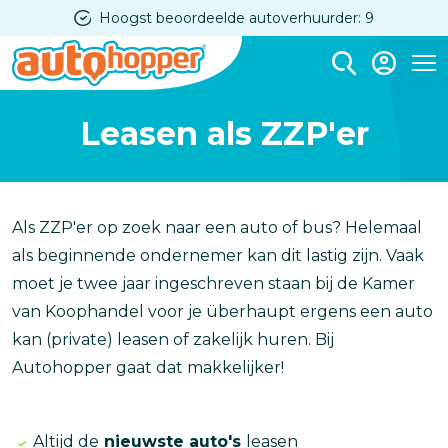
Overslaan
Hoogst beoordeelde autoverhuurder: 9
en
naar
Me
de
Leasen als ZZP'er
inhoud
gaan
Als ZZP'er op zoek naar een auto of bus? Helemaal
als beginnende ondernemer kan dit lastig zijn. Vaak
moet je twee jaar ingeschreven staan bij de Kamer
van Koophandel voor je überhaupt ergens een auto
kan (private) leasen of zakelijk huren. Bij
Autohopper gaat dat makkelijker!
Altijd de
nieuwste auto's
leasen