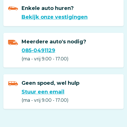
Enkele auto huren?
Bekijk onze vestigingen
Meerdere auto's nodig?
085-0491129
(Opens
in
(ma - vrij 9.00 - 17.00)
a
new
window)
Geen spoed, wel hulp
Stuur een email
(Opens
in
(ma - vrij 9.00 - 17.00)
a
new
window)