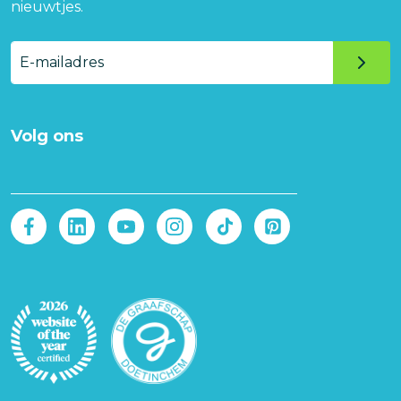
nieuwtjes.
E-
mailadres
Volg ons
Afbeelding
Afbeelding