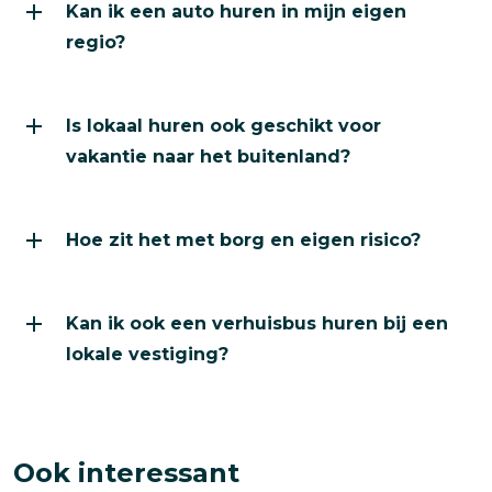
Kan ik een auto huren in mijn eigen
Ja. Autohopper heeft vestigingen verspreid door Nederla
regio?
Is lokaal huren ook geschikt voor vakantie naar het b
Is lokaal huren ook geschikt voor
Zeker. Wij informeren je vooraf duidelijk over de voo
vakantie naar het buitenland?
Hoe zit het met borg en eigen risico?
Hoe zit het met borg en eigen risico?
Wij communiceren vooraf duidelijk over borg en eigen r
Kan ik ook een verhuisbus huren bij een lokale vestigi
Kan ik ook een verhuisbus huren bij een
Ja. Je kunt bij Autohopper eenvoudig een bus huren v
lokale vestiging?
Ook interessant