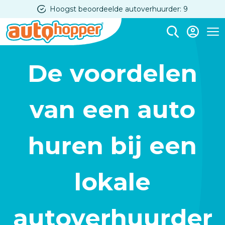
Overslaan
Hoogst beoordeelde autoverhuurder: 9
en
naar
Me
de
De voordelen van een auto huren bij een lokale autov
inhoud
De voordelen
gaan
van een auto
huren bij een
lokale
autoverhuurder