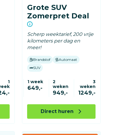
Grote SUV
Zomerpret Deal
Scherp weektarief, 200 vrije
kilometers per dag en
meer!
Brandstof
Automaat
SUV
1
1 week
2
3
week
weken
weken
649,-
24,-
949,-
1249,-
Direct huren