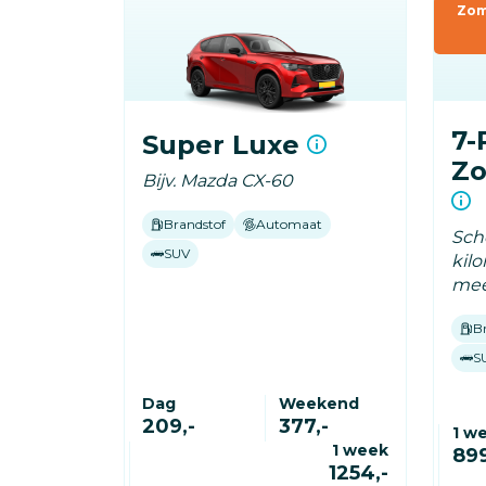
Zom
7-
Super Luxe
Zo
Bijv. Mazda CX-60
Brandstof
Automaat
Sche
SUV
kil
mee
B
S
Dag
Weekend
209,-
377,-
1 w
1 week
899
1254,-