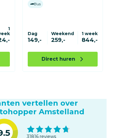
Bus
1
week
Dag
Weekend
1 week
24,-
149,-
259,-
844,-
Direct huren
anten vertellen over
tohopper Amstelland
9.5
31816 reviews