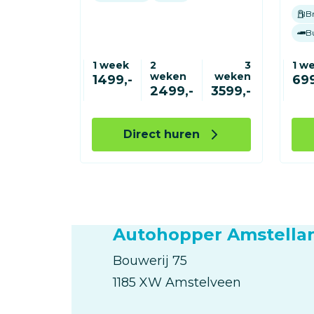
B
B
1 week
2
3
1 w
weken
weken
1499,-
699
2499,-
3599,-
Direct huren
Autohopper Amstella
Bouwerij
75
1185 XW
Amstelveen