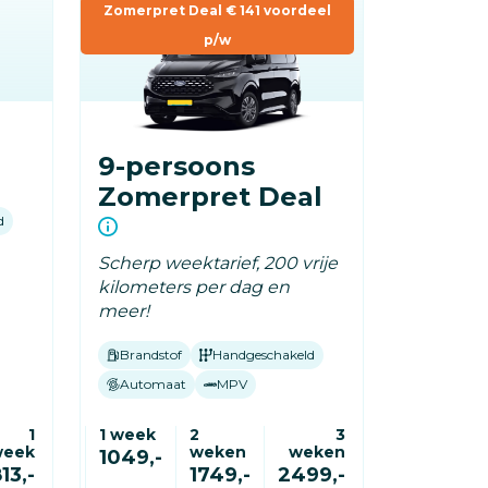
Zomerpret Deal € 141 voordeel
p/w
9-persoons
Zomerpret Deal
d
Scherp weektarief, 200 vrije
kilometers per dag en
meer!
Brandstof
Handgeschakeld
Automaat
MPV
1
1 week
2
3
week
weken
weken
1049,-
13,-
1749,-
2499,-