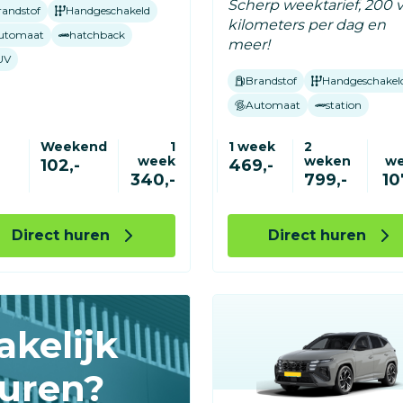
Scherp weektarief, 200 v
randstof
Handgeschakeld
kilometers per dag en
utomaat
hatchback
meer!
UV
Brandstof
Handgeschakel
Automaat
station
Weekend
1
1 week
2
week
weken
w
-
102,-
469,-
340,-
799,-
10
Direct huren
Direct huren
akelijk
uren?