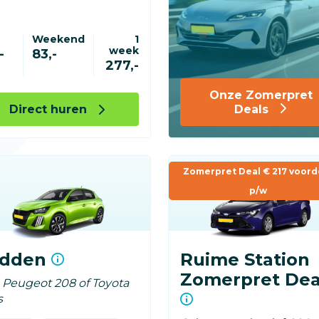
Weekend
1
week
-
83,-
277,-
Onze Zomerpret
Direct huren
Deals
Zomerpret Deal € 217 voord
p/w
idden
Ruime Station
Zomerpret Dea
. Peugeot 208 of Toyota
s