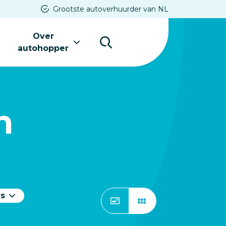
Grootste autoverhuurder van NL
Over
s
autohopper
n
rs