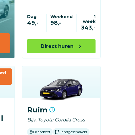
Dag
Weekend
1
week
49,-
98,-
343,-
Direct huren
eel
Ruim
l
Bijv. Toyota Corolla Cross
Brandstof
Handgeschakeld