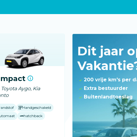
Dit jaar 
Vakantie
ompact
200 vrije km's per 
Extra bestuurder
. Toyota Aygo, Kia
anto
Buitenlandtoeslag
randstof
Handgeschakeld
utomaat
hatchback