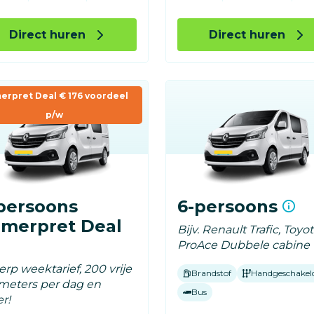
Direct huren
Direct huren
erpret Deal € 176 voordeel
p/w
persoons
6-persoons
merpret Deal
Bijv. Renault Trafic, Toyo
ProAce Dubbele cabine
rp weektarief, 200 vrije
Brandstof
Handgeschakel
ometers per dag en
Bus
r!