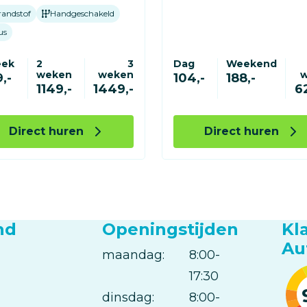
randstof
Handgeschakeld
us
eek
2
3
Dag
Weekend
weken
weken
,-
104,-
188,-
1149,-
1449,-
6
Direct huren
Direct huren
nd
Openingstijden
Kl
Au
maandag:
Dag
Time
Reactie
8:00-
slot
17:30
dinsdag:
8:00-