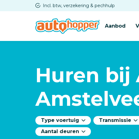
Overslaan
Incl. btw, verzekering & pechhulp
en
naar
Aanbod
V
de
inhoud
gaan
Huren bij
Amstelve
Type voertuig
Transmissie
Aantal deuren