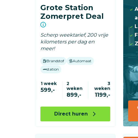
Grote Station
A
Zomerpret Deal
a
L
F
Scherp weektarief, 200 vrije
kilometers per dag en
Z
meer!
Brandstof
Automaat
station
1 week
2
3
weken
weken
599,-
899,-
1199,-
Direct huren