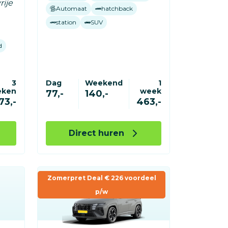
rije
Automaat
hatchback
station
SUV
d
3
Dag
Weekend
1
eken
week
77,-
140,-
73,-
463,-
Direct huren
Zomerpret Deal € 226 voordeel
p/w