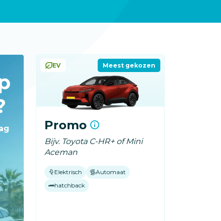
EV
Meest gekozen
op
?
Promo
dag
Bijv. Toyota C-HR+ of Mini
Aceman
Elektrisch
Automaat
hatchback