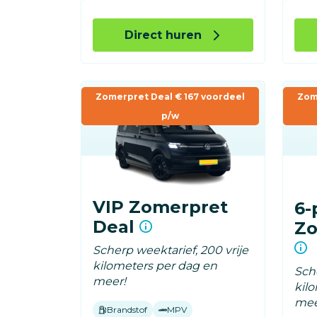
Direct huren
Zomerpret Deal € 167 voordeel
Zom
p/w
VIP Zomerpret
6-
Deal
Zo
Scherp weektarief, 200 vrije
kilometers per dag en
Sche
meer!
kil
mee
Brandstof
MPV