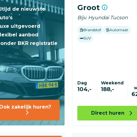
Groot
ltijd de nieuwste
uto’s
Bijv. Hyundai Tucson
uxe uitgevoerd
Brandstof
Automaat
lexibel aanbod
SUV
onder BKR registratie
Dag
Weekend
104,-
188,-
6
Ook zakelijk huren?
Direct huren