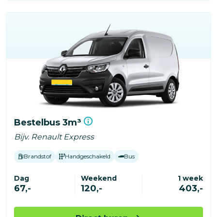
Bestelbus 3m³
Bijv. Renault Express
Brandstof
Handgeschakeld
Bus
Dag
Weekend
1 week
67,-
120,-
403,-