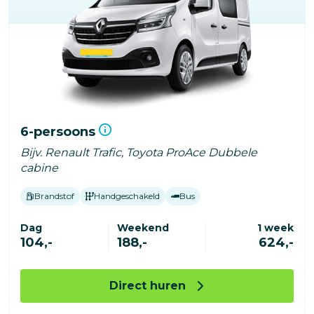
6-persoons
Bijv. Renault Trafic, Toyota ProAce Dubbele
cabine
Brandstof
Handgeschakeld
Bus
Dag
Weekend
1 week
104,-
188,-
624,-
Direct huren