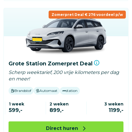
Zomerpret Deal € 276 voordeel p/w
Grote Station Zomerpret Deal
Scherp weektarief, 200 vrije kilometers per dag
en meer!
Brandstof
Automaat
station
1 week
2 weken
3 weken
599,-
899,-
1199,-
Direct huren