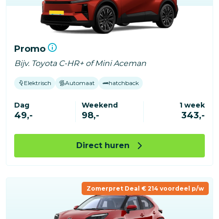
Promo
Bijv. Toyota C-HR+ of Mini Aceman
Elektrisch
Automaat
hatchback
Dag
Weekend
1 week
49,-
98,-
343,-
Direct huren
Zomerpret Deal € 214 voordeel p/w