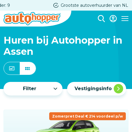
Overslaan
Grootste autoverhuurder van NL
en
naar
Me
de
inhoud
Huren bij Autohopper in
gaan
Assen
Filter
Vestigingsinfo
Zomerpret Deal € 214 voordeel p/w