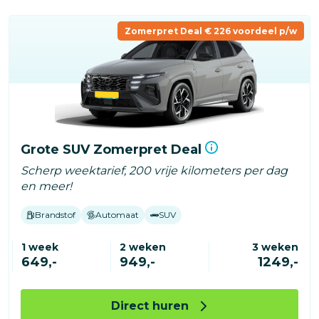
Zomerpret Deal € 226 voordeel p/w
Grote SUV Zomerpret Deal
Scherp weektarief, 200 vrije kilometers per dag
en meer!
Brandstof
Automaat
SUV
1 week
2 weken
3 weken
649,-
949,-
1249,-
Direct huren