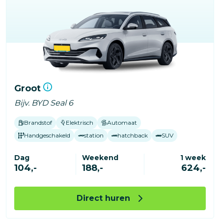
Groot
Bijv. BYD Seal 6
Brandstof
Elektrisch
Automaat
Handgeschakeld
station
hatchback
SUV
Dag
Weekend
1 week
104,-
188,-
624,-
Direct huren