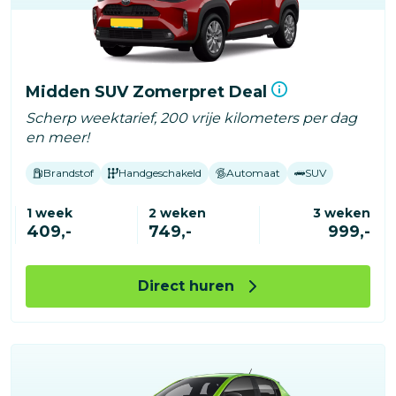
Midden SUV Zomerpret Deal
Scherp weektarief, 200 vrije kilometers per dag
en meer!
Brandstof
Handgeschakeld
Automaat
SUV
1 week
2 weken
3 weken
409,-
749,-
999,-
Direct huren