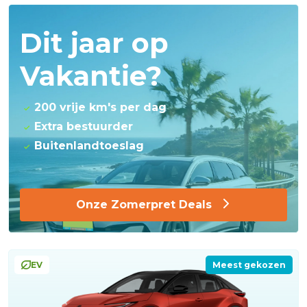
Dit jaar op
Vakantie?
200 vrije km's per dag
Extra bestuurder
Buitenlandtoeslag
Onze Zomerpret Deals
EV
Meest gekozen