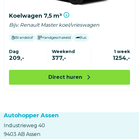
Koelwagen 7,5 m³
Bijv. Renault Master koel/vrieswagen
Brandstof
Handgeschakeld
Bus
Dag
Weekend
1 week
209,-
377,-
1254,-
Direct huren
Autohopper Assen
Industrieweg
40
9403 AB
Assen