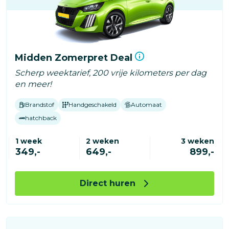
Midden Zomerpret Deal
Scherp weektarief, 200 vrije kilometers per dag
en meer!
Brandstof
Handgeschakeld
Automaat
hatchback
1 week
2 weken
3 weken
349,-
649,-
899,-
Direct huren