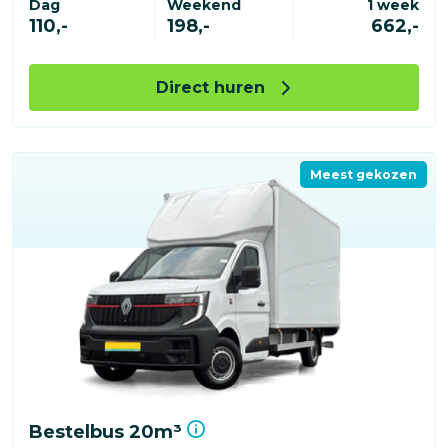
Dag
Weekend
1 week
110,-
198,-
662,-
Direct huren
Meest gekozen
Bestelbus 20m³