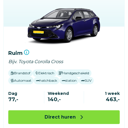
Ruim
Bijv. Toyota Corolla Cross
Brandstof
Elektrisch
Handgeschakeld
Automaat
hatchback
station
SUV
Dag
Weekend
1 week
77,-
140,-
463,-
Direct huren