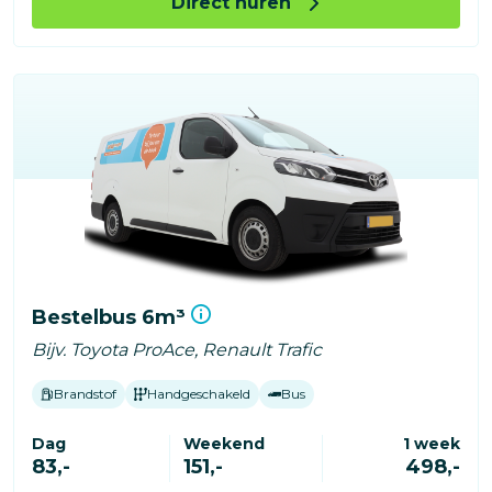
Direct huren
Bestelbus 6m³
Bijv. Toyota ProAce, Renault Trafic
Brandstof
Handgeschakeld
Bus
Dag
Weekend
1 week
83,-
151,-
498,-