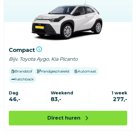
Compact
Bijv. Toyota Aygo, Kia Picanto
Brandstof
Handgeschakeld
Automaat
hatchback
Dag
Weekend
1 week
46,-
83,-
277,-
Direct huren