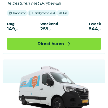
Te besturen met B-rijbewijs!
Brandstof
Handgeschakeld
Bus
Dag
Weekend
1 week
149,-
259,-
844,-
Direct huren