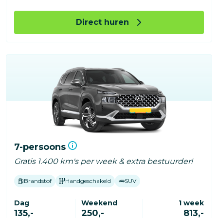
Direct huren
7-persoons
Gratis 1.400 km's per week & extra bestuurder!
Brandstof
Handgeschakeld
SUV
Dag
Weekend
1 week
135,-
250,-
813,-