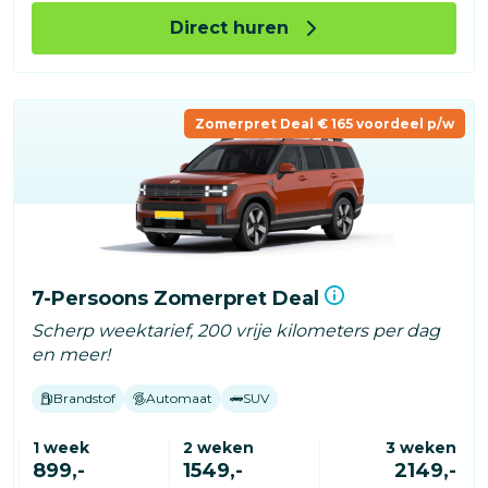
Direct huren
Zomerpret Deal € 165 voordeel p/w
7-Persoons Zomerpret Deal
Scherp weektarief, 200 vrije kilometers per dag
en meer!
Brandstof
Automaat
SUV
1 week
2 weken
3 weken
899,-
1549,-
2149,-