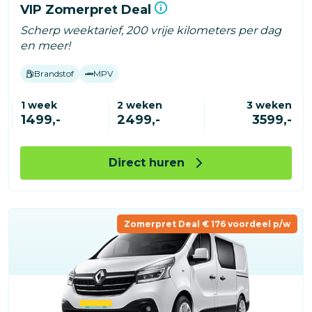
VIP Zomerpret Deal
Scherp weektarief, 200 vrije kilometers per dag
en meer!
Brandstof
MPV
1 week
2 weken
3 weken
1499,-
2499,-
3599,-
Direct huren
Zomerpret Deal € 176 voordeel p/w