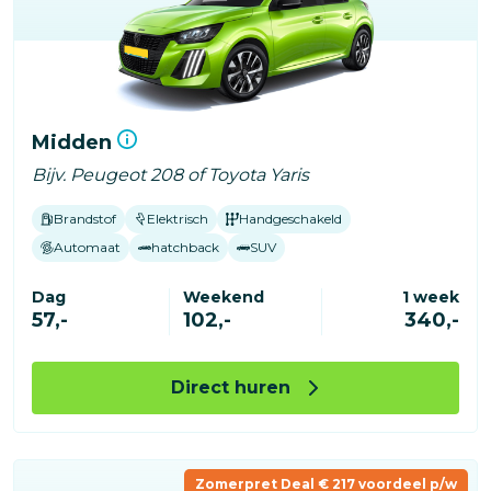
Midden
Bijv. Peugeot 208 of Toyota Yaris
Brandstof
Elektrisch
Handgeschakeld
Automaat
hatchback
SUV
Dag
Weekend
1 week
57,-
102,-
340,-
Direct huren
Zomerpret Deal € 217 voordeel p/w