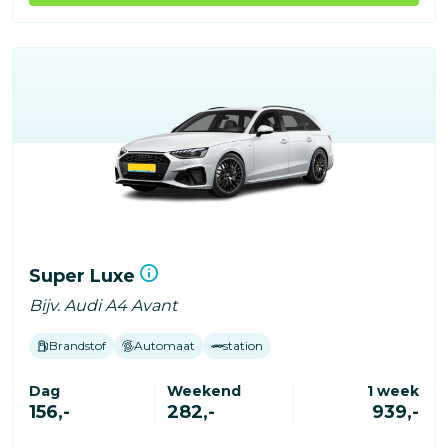
Super Luxe
Bijv. Audi A4 Avant
Brandstof
Automaat
station
Dag
Weekend
1 week
156,-
282,-
939,-