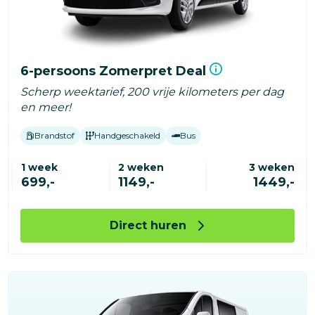
6-persoons Zomerpret Deal
Scherp weektarief, 200 vrije kilometers per dag
en meer!
Brandstof
Handgeschakeld
Bus
1 week
2 weken
3 weken
699,-
1149,-
1449,-
Direct huren