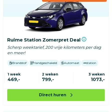
Ruime Station Zomerpret Deal
Scherp weektarief, 200 vrije kilometers per dag
en meer!
Brandstof
Handgeschakeld
Automaat
station
1 week
2 weken
3 weken
469,-
799,-
1073,-
Direct huren