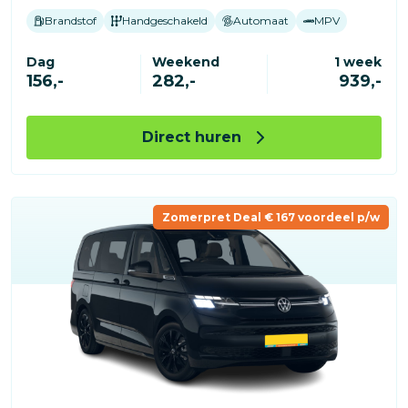
Brandstof
Handgeschakeld
Automaat
MPV
Dag
Weekend
1 week
156,-
282,-
939,-
Direct huren
Zomerpret Deal € 167 voordeel p/w