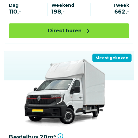
Dag
Weekend
1 week
110,-
198,-
662,-
Direct huren
Meest gekozen
Bestelbus 20m³