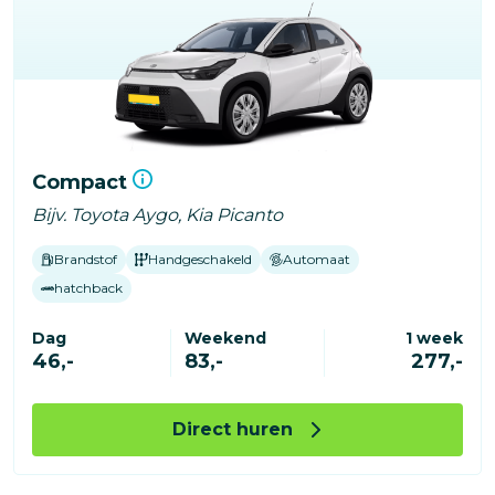
Compact
Bijv. Toyota Aygo, Kia Picanto
Brandstof
Handgeschakeld
Automaat
hatchback
Dag
Weekend
1 week
46,-
83,-
277,-
Direct huren