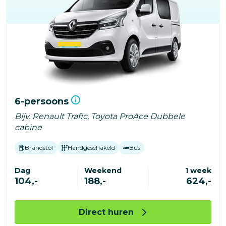
6-persoons
Bijv. Renault Trafic, Toyota ProAce Dubbele
cabine
Brandstof
Handgeschakeld
Bus
Dag
Weekend
1 week
104,-
188,-
624,-
Direct huren