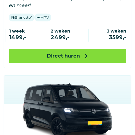
en meer!
Brandstof
MPV
1 week
2 weken
3 weken
1499,-
2499,-
3599,-
Direct huren