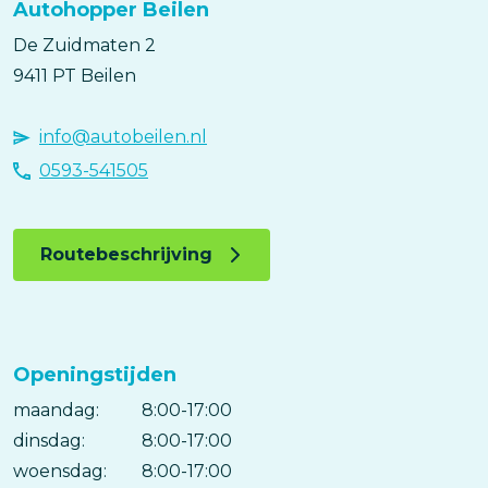
Autohopper Beilen
De Zuidmaten
2
9411 PT
Beilen
info@autobeilen.nl
0593-541505
Routebeschrijving
Openingstijden
maandag:
Dag
Time
Reactie
8:00-17:00
slot
dinsdag:
8:00-17:00
woensdag:
8:00-17:00