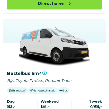
Direct huren
Bestelbus 6m³
Bijv. Toyota ProAce, Renault Trafic
Brandstof
Handgeschakeld
Bus
Dag
Weekend
1 week
83,-
151,-
498,-