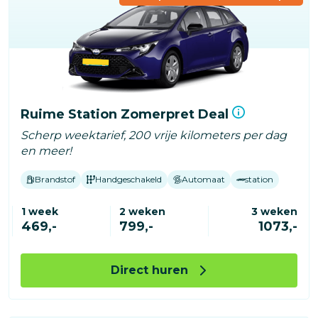
Ruime Station Zomerpret Deal
Scherp weektarief, 200 vrije kilometers per dag
en meer!
Brandstof
Handgeschakeld
Automaat
station
1 week
2 weken
3 weken
469,-
799,-
1073,-
Direct huren