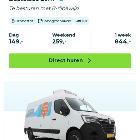
Te besturen met B-rijbewijs!
Brandstof
Handgeschakeld
Bus
Dag
Weekend
1 week
149,-
259,-
844,-
Direct huren