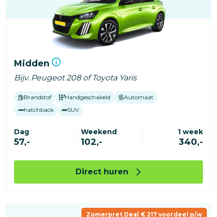
Midden
Bijv. Peugeot 208 of Toyota Yaris
Brandstof
Handgeschakeld
Automaat
hatchback
SUV
Dag
Weekend
1 week
57,-
102,-
340,-
Direct huren
Zomerpret Deal € 217 voordeel p/w