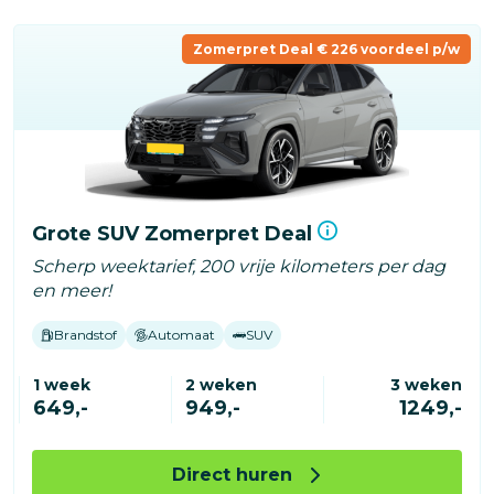
Zomerpret Deal € 226 voordeel p/w
Grote SUV Zomerpret Deal
Scherp weektarief, 200 vrije kilometers per dag
en meer!
Brandstof
Automaat
SUV
1 week
2 weken
3 weken
649,-
949,-
1249,-
Direct huren