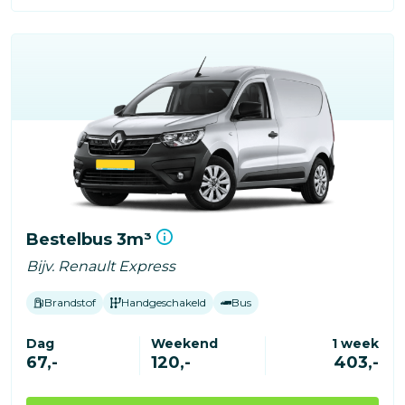
Bestelbus 3m³
Bijv. Renault Express
Brandstof
Handgeschakeld
Bus
Dag
Weekend
1 week
67,-
120,-
403,-