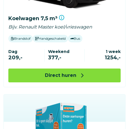
Koelwagen 7,5 m³
Bijv. Renault Master koel/vrieswagen
Brandstof
Handgeschakeld
Bus
Dag
Weekend
1 week
209,-
377,-
1254,-
Direct huren