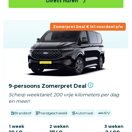
Direct huren
Zomerpret Deal € 141 voordeel p/w
9-persoons Zomerpret Deal
Scherp weektarief, 200 vrije kilometers per dag
en meer!
Brandstof
Handgeschakeld
Automaat
MPV
1 week
2 weken
3 weken