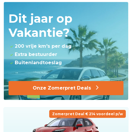
Dit jaar op
Vakantie?
200 vrije km's per dag
Extra bestuurder
Buitenlandtoeslag
Onze Zomerpret Deals
Zomerpret Deal € 214 voordeel p/w