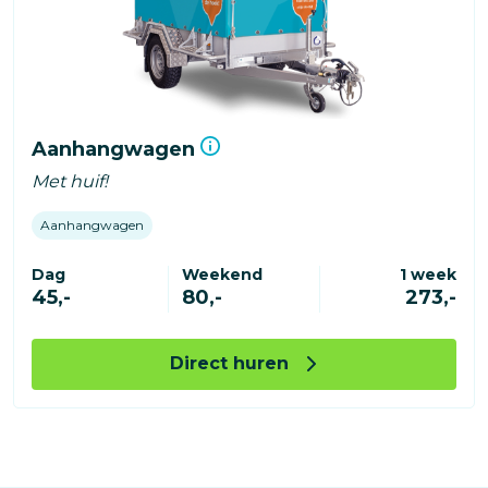
Aanhangwagen
Met huif!
Aanhangwagen
Dag
Weekend
1 week
45,-
80,-
273,-
Direct huren