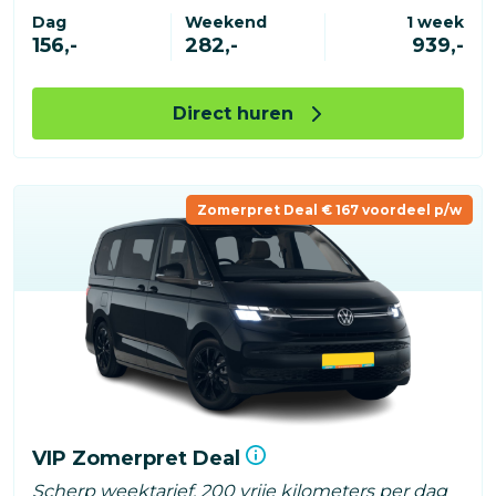
Dag
Weekend
1 week
156,-
282,-
939,-
Direct huren
Zomerpret Deal € 167 voordeel p/w
VIP Zomerpret Deal
Scherp weektarief, 200 vrije kilometers per dag