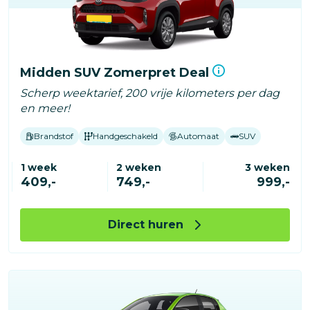
Midden SUV Zomerpret Deal
Scherp weektarief, 200 vrije kilometers per dag
en meer!
Brandstof
Handgeschakeld
Automaat
SUV
1 week
2 weken
3 weken
409,-
749,-
999,-
Direct huren