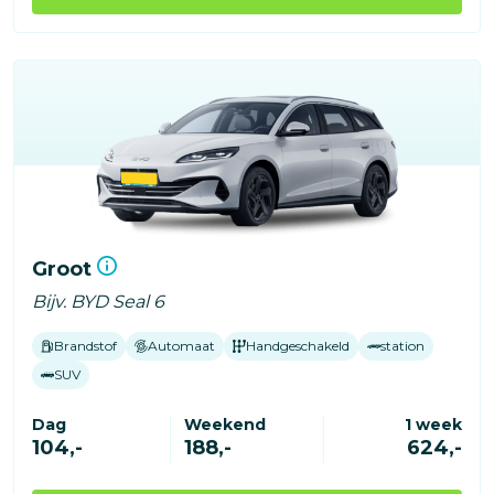
Groot
Bijv. BYD Seal 6
Brandstof
Automaat
Handgeschakeld
station
SUV
Dag
Weekend
1 week
104,-
188,-
624,-