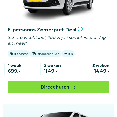
6-persoons Zomerpret Deal
Scherp weektarief, 200 vrije kilometers per dag
en meer!
Brandstof
Handgeschakeld
Bus
1 week
2 weken
3 weken
699,-
1149,-
1449,-
Direct huren