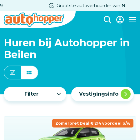
Overslaan
Grootste autoverhuurder van NL
en
naar
Me
de
inhoud
Huren bij Autohopper in
gaan
Beilen
Filter
Vestigingsinfo
Zomerpret Deal € 214 voordeel p/w