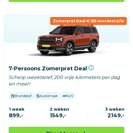
Zomerpret Deal € 165 voordeel p/w
7-Persoons Zomerpret Deal
Scherp weektarief, 200 vrije kilometers per dag
en meer!
Brandstof
Automaat
SUV
1 week
2 weken
3 weken
899,-
1549,-
2149,-