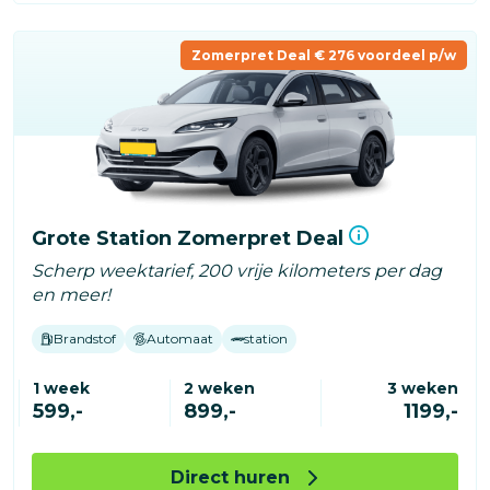
Zomerpret Deal € 276 voordeel p/w
Grote Station Zomerpret Deal
Scherp weektarief, 200 vrije kilometers per dag
en meer!
Brandstof
Automaat
station
1 week
2 weken
3 weken
599,-
899,-
1199,-
Direct huren