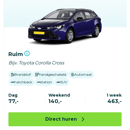
Ruim
Bijv. Toyota Corolla Cross
Brandstof
Handgeschakeld
Automaat
hatchback
station
SUV
Dag
Weekend
1 week
77,-
140,-
463,-
Direct huren