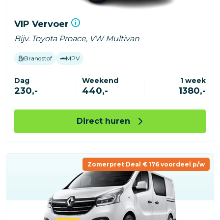
VIP Vervoer
Bijv. Toyota Proace, VW Multivan
Brandstof
MPV
Dag
Weekend
1 week
230,-
440,-
1380,-
Direct huren
Zomerpret Deal € 176 voordeel p/w