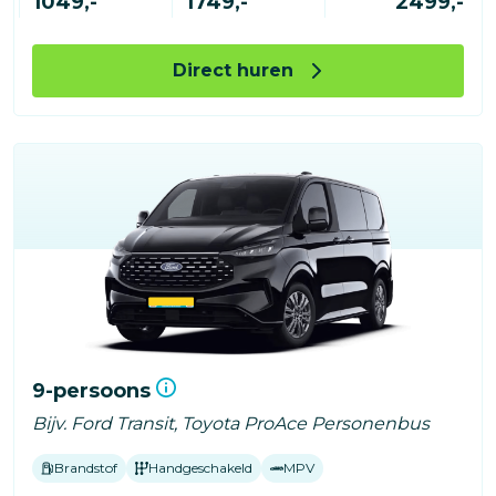
1049,-
1749,-
2499,-
Direct huren
9-persoons
Bijv. Ford Transit, Toyota ProAce Personenbus
Brandstof
Handgeschakeld
MPV