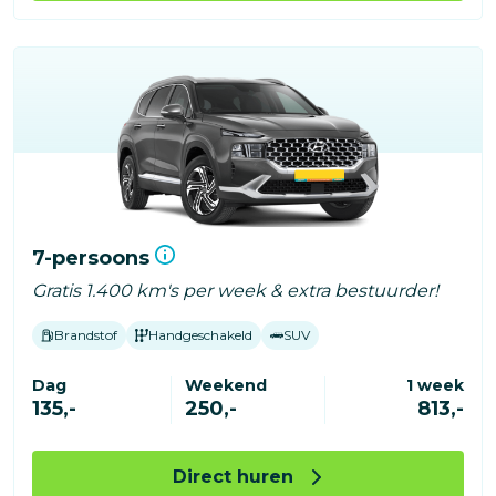
7-persoons
Gratis 1.400 km's per week & extra bestuurder!
Brandstof
Handgeschakeld
SUV
Dag
Weekend
1 week
135,-
250,-
813,-
Direct huren