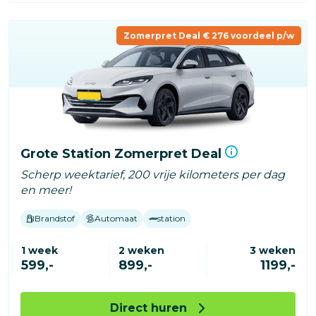
Zomerpret Deal € 276 voordeel p/w
Grote Station Zomerpret Deal
Scherp weektarief, 200 vrije kilometers per dag
en meer!
Brandstof
Automaat
station
1 week
2 weken
3 weken
599,-
899,-
1199,-
Direct huren