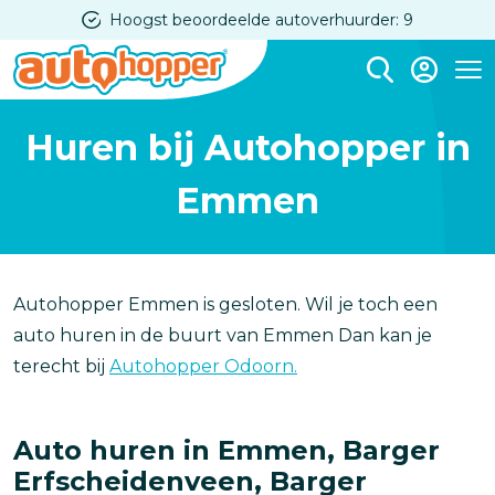
Overslaan
Hoogst beoordeelde autoverhuurder: 9
en
naar
Me
de
Huren bij Autohopper in
inhoud
gaan
Emmen
Autohopper Emmen is gesloten. Wil je toch een
auto huren in de buurt van Emmen Dan kan je
terecht bij
Autohopper Odoorn.
Auto huren in Emmen, Barger
Erfscheidenveen, Barger