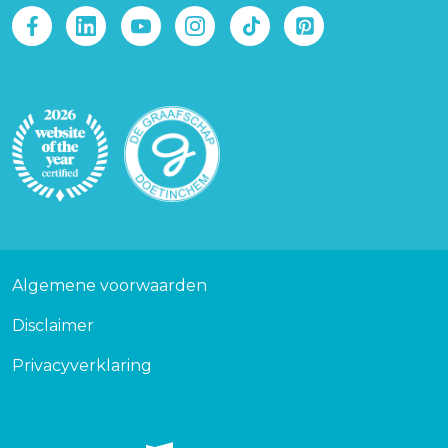
Afbeelding
Afbeelding
Voet
Algemene voorwaarden
Disclaimer
Privacyverklaring