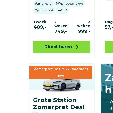
Brandstof
Handgeschakeld
Automaat
SUV
1 week
2
3
Dag
weken
weken
409,-
57,
749,-
999,-
Direct huren
Zomerpret Deal € 276 voordeel
Z
p/w
h
Grote Station
A
Zomerpret Deal
a