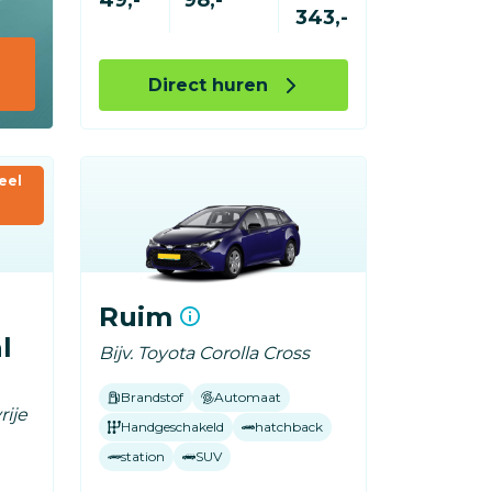
343,-
Direct huren
eel
Ruim
l
Bijv. Toyota Corolla Cross
Brandstof
Automaat
rije
Handgeschakeld
hatchback
station
SUV