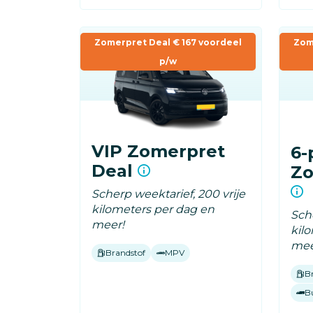
Zomerpret Deal € 167 voordeel
Zom
p/w
VIP Zomerpret
6-
Deal
Zo
Scherp weektarief, 200 vrije
kilometers per dag en
Sche
meer!
kil
mee
Brandstof
MPV
B
B