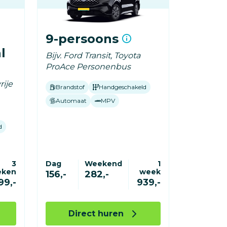
9-persoons
l
Bijv. Ford Transit, Toyota
ProAce Personenbus
rije
Brandstof
Handgeschakeld
Automaat
MPV
d
3
Dag
Weekend
1
eken
week
156,-
282,-
99,-
939,-
Direct huren