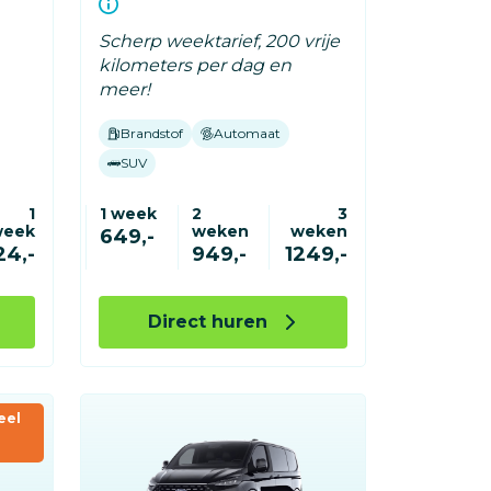
Scherp weektarief, 200 vrije
kilometers per dag en
meer!
Brandstof
Automaat
SUV
1
1 week
2
3
week
weken
weken
649,-
24,-
949,-
1249,-
Direct huren
eel