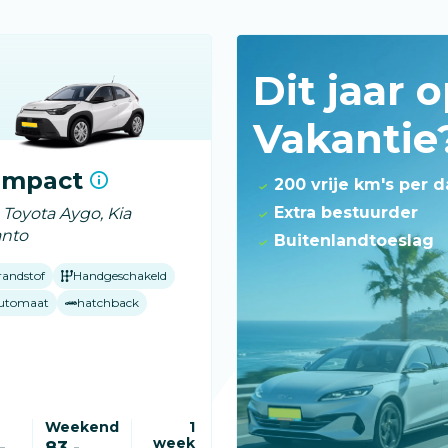
Dit jaar 
Vakantie
ompact
200 vrije km's per 
Extra bestuurder
. Toyota Aygo, Kia
anto
Buitenlandtoeslag
randstof
Handgeschakeld
utomaat
hatchback
Weekend
1
week
-
83,-