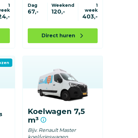
1
Dag
Weekend
1
week
week
67,-
120,-
24,-
403,-
Direct huren
ozen
Koelwagen 7,5
³
m³
Bijv. Renault Master
koel/vrieswagen