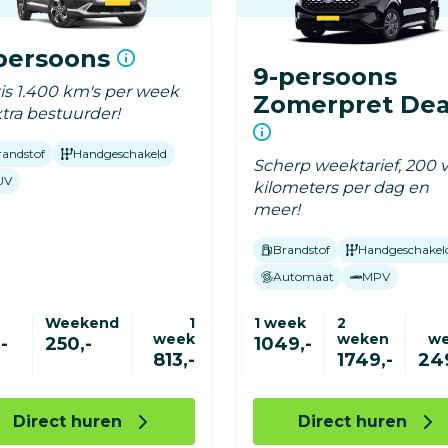
persoons
9-persoons
tis 1.400 km's per week
Zomerpret Dea
tra bestuurder!
randstof
Handgeschakeld
Scherp weektarief, 200 v
UV
kilometers per dag en
meer!
Brandstof
Handgeschakel
Automaat
MPV
Weekend
1
1 week
2
week
weken
w
-
250,-
1049,-
813,-
1749,-
24
Direct huren
Direct huren