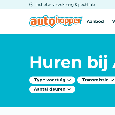
Overslaan
Incl. btw, verzekering & pechhulp
en
naar
Aanbod
V
de
inhoud
gaan
Huren bij
Type voertuig
Transmissie
Aantal deuren