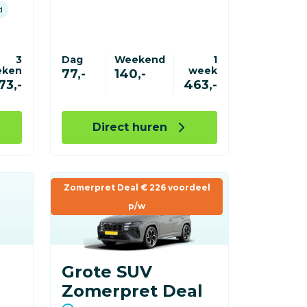
d
3
Dag
Weekend
1
eken
week
77,-
140,-
73,-
463,-
Direct huren
Zomerpret Deal € 226 voordeel
p/w
Grote SUV
Zomerpret Deal