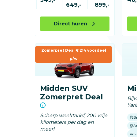
649,-
899,-
Direct huren
Zomerpret Deal € 214 voordeel
p/w
Midden SUV
M
Zomerpret Deal
Bijv
Yari
Scherp weektarief, 200 vrije
B
kilometers per dag en
A
meer!
S