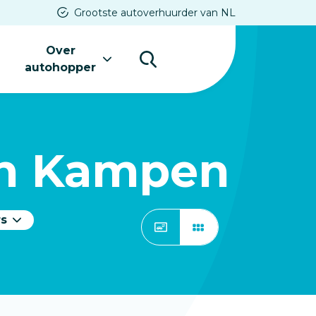
Grootste autoverhuurder van NL
Over
s
autohopper
in
Kampen
rs