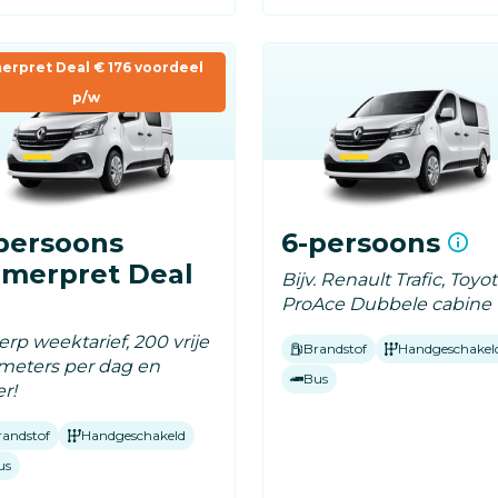
erpret Deal € 176 voordeel
p/w
persoons
6-persoons
merpret Deal
Bijv. Renault Trafic, Toyo
ProAce Dubbele cabine
rp weektarief, 200 vrije
Brandstof
Handgeschakel
ometers per dag en
Bus
r!
randstof
Handgeschakeld
us