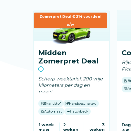
Zomerpret Deal € 214 voordeel
p/w
Midden
C
Zomerpret Deal
Bijv
Pic
Scherp weektarief, 200 vrije
B
kilometers per dag en
A
meer!
Brandstof
Handgeschakeld
Automaat
hatchback
1 week
2
3
Dag
weken
weken
349,-
46,