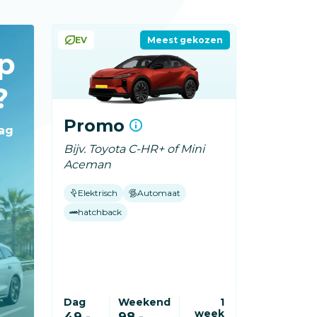
EV
Meest gekozen
op
?
Promo
dag
Bijv. Toyota C-HR+ of Mini
Aceman
Elektrisch
Automaat
hatchback
Dag
Weekend
1
week
49,-
98,-