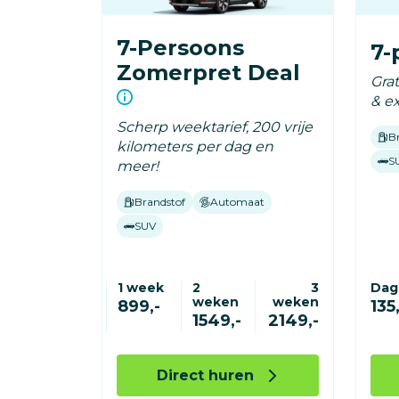
7-Persoons
7-
Zomerpret Deal
Gra
& ex
Scherp weektarief, 200 vrije
B
kilometers per dag en
S
meer!
Brandstof
Automaat
SUV
1 week
2
3
Dag
weken
weken
899,-
135,
1549,-
2149,-
Direct huren