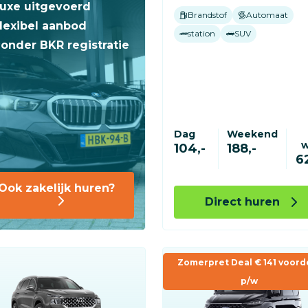
uxe uitgevoerd
Brandstof
Automaat
lexibel aanbod
station
SUV
onder BKR registratie
Dag
Weekend
104,-
188,-
6
Ook zakelijk huren?
Direct huren
Zomerpret Deal € 141 voord
p/w