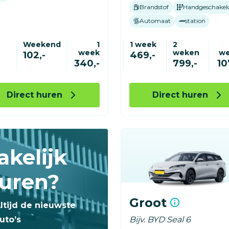
Brandstof
Handgeschakel
Automaat
station
Weekend
1
1 week
2
week
weken
w
-
102,-
469,-
340,-
799,-
10
Direct huren
Direct huren
akelijk
uren?
Groot
ltijd de nieuwste
uto’s
Bijv. BYD Seal 6