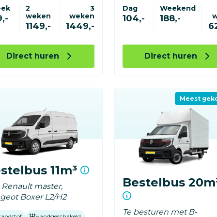
eek
2
3
Dag
Weekend
weken
weken
,-
104,-
188,-
1149,-
1449,-
6
Direct huren
Direct huren
Meest gek
stelbus 11m³
Bestelbus 20m
. Renault master,
geot Boxer L2/H2
Te besturen met B-
randstof
Handgeschakeld