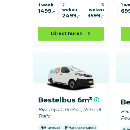
1 week
2
3
1 w
weken
weken
1499,-
699
2499,-
3599,-
Direct huren
Bestelbus 6m³
Be
Bijv. Toyota ProAce, Renault
Bijv
Trafic
Peu
Brandstof
Handgeschakeld
B