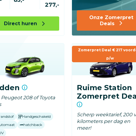
277,-
Onze Zomerpret
Direct huren
Deals
Zomerpret Deal € 217 voord
p/w
idden
Ruime Station
Zomerpret Dea
. Peugeot 208 of Toyota
s
Scherp weektarief, 200 v
randstof
Handgeschakeld
kilometers per dag en
utomaat
hatchback
meer!
UV