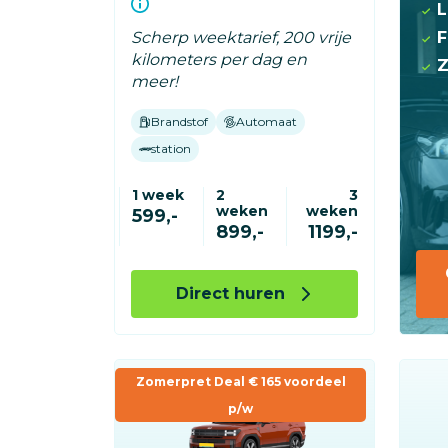
L
F
Scherp weektarief, 200 vrije
kilometers per dag en
Z
meer!
Brandstof
Automaat
station
1 week
2
3
weken
weken
599,-
899,-
1199,-
Direct huren
Zomerpret Deal € 165 voordeel
p/w