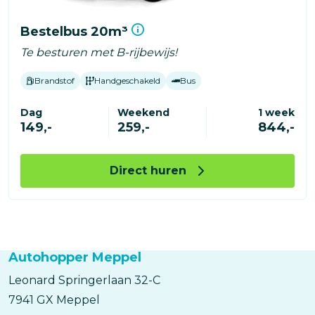
Bestelbus 20m³
Te besturen met B-rijbewijs!
Brandstof
Handgeschakeld
Bus
Dag
Weekend
1 week
149,-
259,-
844,-
Direct huren
Autohopper Meppel
Leonard Springerlaan
32-C
7941 GX
Meppel