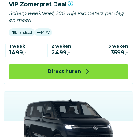
VIP Zomerpret Deal
Scherp weektarief, 200 vrije kilometers per dag
en meer!
Brandstof
MPV
1 week
2 weken
3 weken
1499,-
2499,-
3599,-
Direct huren