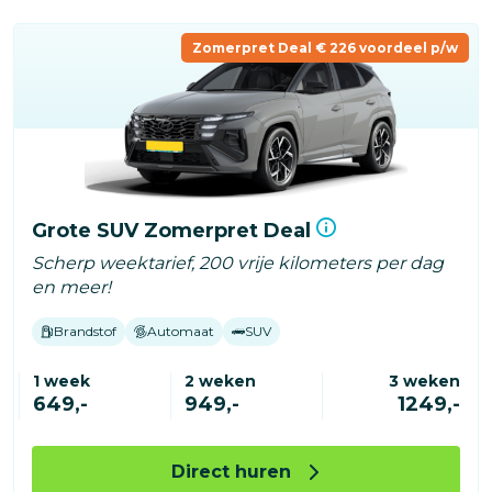
Zomerpret Deal € 226 voordeel p/w
Grote SUV Zomerpret Deal
Scherp weektarief, 200 vrije kilometers per dag
en meer!
Brandstof
Automaat
SUV
1 week
2 weken
3 weken
649,-
949,-
1249,-
Direct huren