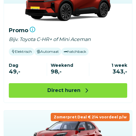
Promo
Bijv. Toyota C-HR+ of Mini Aceman
Elektrisch
Automaat
hatchback
Dag
Weekend
1 week
49,-
98,-
343,-
Direct huren
Zomerpret Deal € 214 voordeel p/w