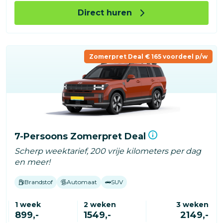
Direct huren
Zomerpret Deal € 165 voordeel p/w
7-Persoons Zomerpret Deal
Scherp weektarief, 200 vrije kilometers per dag
en meer!
Brandstof
Automaat
SUV
1 week
2 weken
3 weken
899,-
1549,-
2149,-