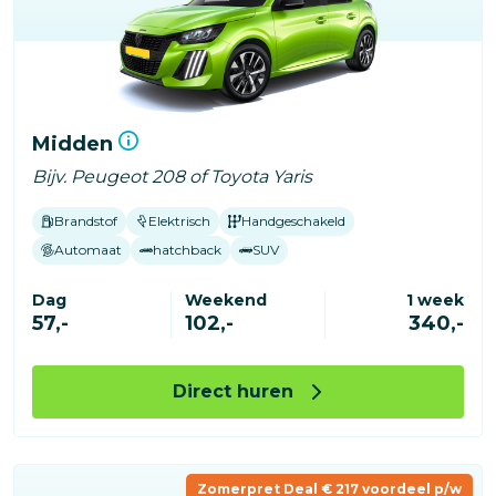
Midden
Bijv. Peugeot 208 of Toyota Yaris
Brandstof
Elektrisch
Handgeschakeld
Automaat
hatchback
SUV
Dag
Weekend
1 week
57,-
102,-
340,-
Direct huren
Zomerpret Deal € 217 voordeel p/w