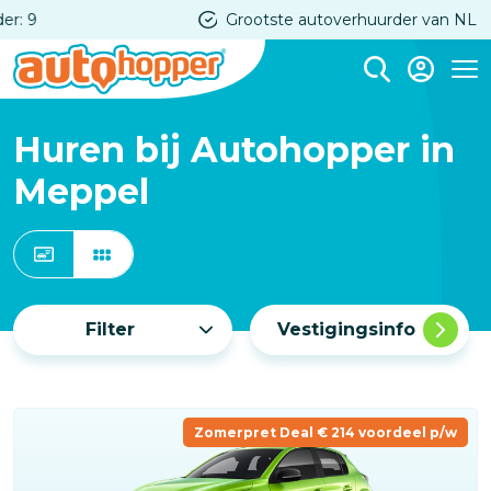
Overslaan
Grootste autoverhuurder van NL
en
naar
Me
de
inhoud
Huren bij Autohopper in
gaan
Meppel
Filter
Vestigingsinfo
Zomerpret Deal € 214 voordeel p/w