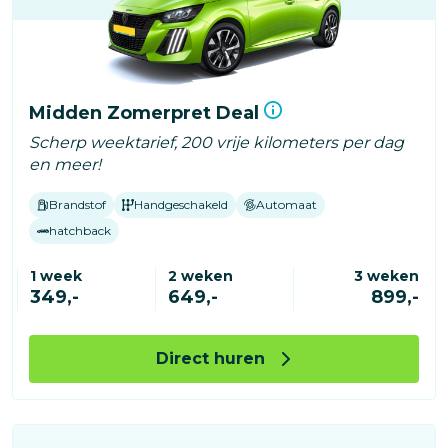
Midden Zomerpret Deal
Scherp weektarief, 200 vrije kilometers per dag
en meer!
Brandstof
Handgeschakeld
Automaat
hatchback
1 week
2 weken
3 weken
349,-
649,-
899,-
Direct huren