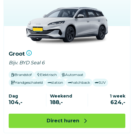
Groot
Bijv. BYD Seal 6
Brandstof
Elektrisch
Automaat
Handgeschakeld
station
hatchback
SUV
Dag
Weekend
1 week
104,-
188,-
624,-
Direct huren