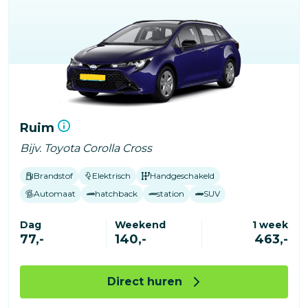
Ruim
Bijv. Toyota Corolla Cross
Brandstof
Elektrisch
Handgeschakeld
Automaat
hatchback
station
SUV
Dag
Weekend
1 week
77,-
140,-
463,-
Direct huren