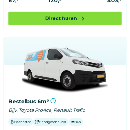
67,-
120,-
403,-
Direct huren
Bestelbus 6m³
Bijv. Toyota ProAce, Renault Trafic
Brandstof
Handgeschakeld
Bus