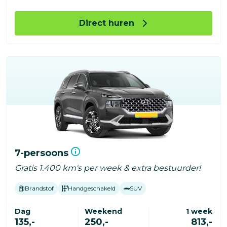
Direct huren
7-persoons
Gratis 1.400 km's per week & extra bestuurder!
Brandstof
Handgeschakeld
SUV
Dag
Weekend
1 week
135,-
250,-
813,-