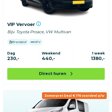
VIP Vervoer
Bijv. Toyota Proace, VW Multivan
Brandstof
MPV
Dag
Weekend
1 week
230,-
440,-
1380,-
Direct huren
Zomerpret Deal € 176 voordeel p/w