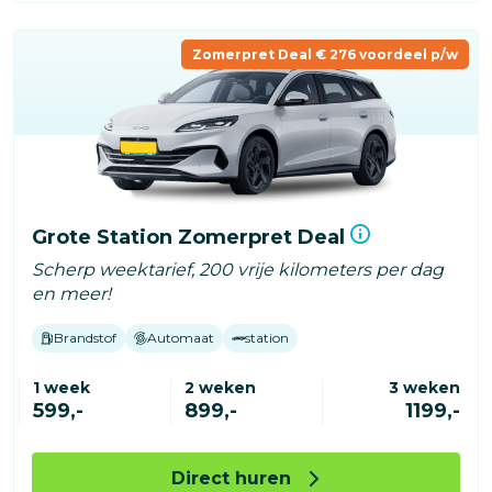
Zomerpret Deal € 276 voordeel p/w
Grote Station Zomerpret Deal
Scherp weektarief, 200 vrije kilometers per dag
en meer!
Brandstof
Automaat
station
1 week
2 weken
3 weken
599,-
899,-
1199,-
Direct huren