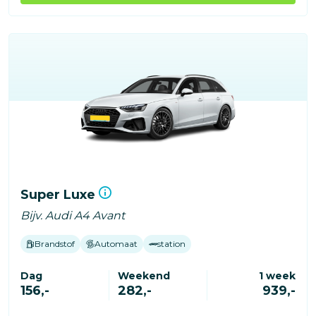
Super Luxe
Bijv. Audi A4 Avant
Brandstof
Automaat
station
Dag
Weekend
1 week
156,-
282,-
939,-