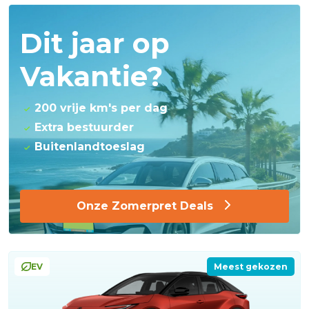
Dit jaar op
Vakantie?
200 vrije km's per dag
Extra bestuurder
Buitenlandtoeslag
Onze Zomerpret Deals
EV
Meest gekozen