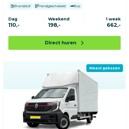
Brandstof
Handgeschakeld
Bus
Dag
Weekend
1 week
110,-
198,-
662,-
Direct huren
Meest gekozen