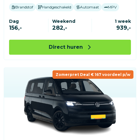
Brandstof
Handgeschakeld
Automaat
MPV
Dag
Weekend
1 week
156,-
282,-
939,-
Direct huren
Zomerpret Deal € 167 voordeel p/w