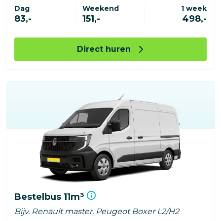
Dag
Weekend
1 week
83,-
151,-
498,-
Direct huren
Bestelbus 11m³
Bijv. Renault master, Peugeot Boxer L2/H2