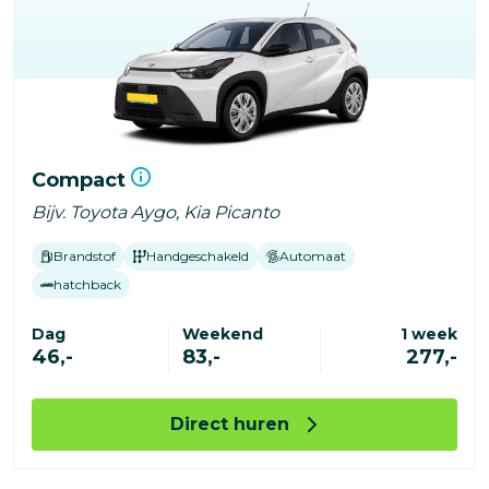
Compact
Bijv. Toyota Aygo, Kia Picanto
Brandstof
Handgeschakeld
Automaat
hatchback
Dag
Weekend
1 week
46,-
83,-
277,-
Direct huren