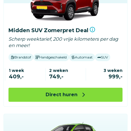
Midden SUV Zomerpret Deal
Scherp weektarief, 200 vrije kilometers per dag
en meer!
Brandstof
Handgeschakeld
Automaat
SUV
1 week
2 weken
3 weken
409,-
749,-
999,-
Direct huren