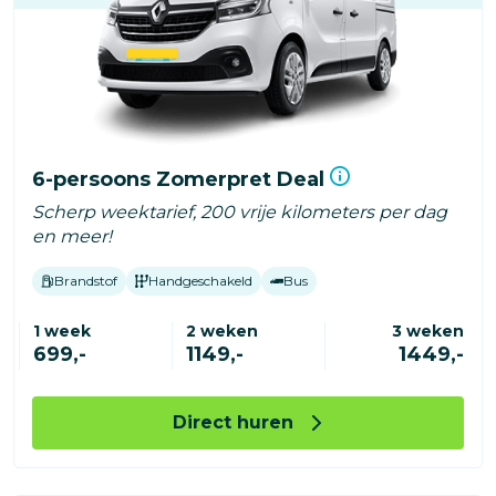
6-persoons Zomerpret Deal
Scherp weektarief, 200 vrije kilometers per dag
en meer!
Brandstof
Handgeschakeld
Bus
1 week
2 weken
3 weken
699,-
1149,-
1449,-
Direct huren