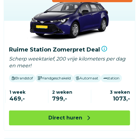
Ruime Station Zomerpret Deal
Scherp weektarief, 200 vrije kilometers per dag
en meer!
Brandstof
Handgeschakeld
Automaat
station
1 week
2 weken
3 weken
469,-
799,-
1073,-
Direct huren