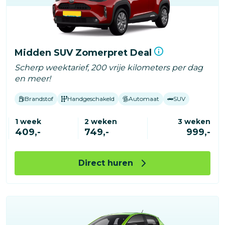
Midden SUV Zomerpret Deal
Scherp weektarief, 200 vrije kilometers per dag
en meer!
Brandstof
Handgeschakeld
Automaat
SUV
1 week
2 weken
3 weken
409,-
749,-
999,-
Direct huren