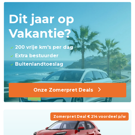
Dit jaar op
Vakantie?
200 vrije km's per dag
Extra bestuurder
Buitenlandtoeslag
Onze Zomerpret Deals
Zomerpret Deal € 214 voordeel p/w