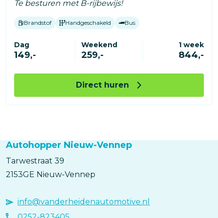
Te besturen met B-rijbewijs!
Brandstof
Handgeschakeld
Bus
Dag
Weekend
1 week
149,-
259,-
844,-
Direct huren
Autohopper Nieuw-Vennep
Tarwestraat
39
2153GE
Nieuw-Vennep
info@vanderheidenautomotive.nl
0252-823405