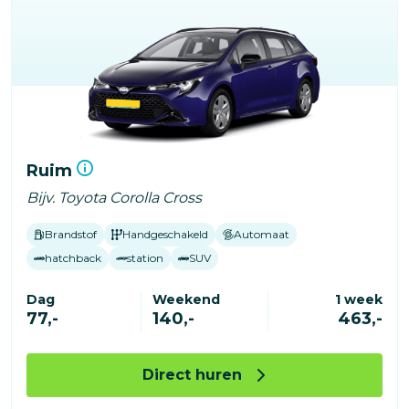
Ruim
Bijv. Toyota Corolla Cross
Brandstof
Handgeschakeld
Automaat
hatchback
station
SUV
Dag
Weekend
1 week
77,-
140,-
463,-
Direct huren