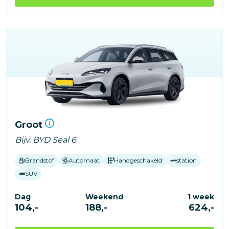
Groot
Bijv. BYD Seal 6
Brandstof
Automaat
Handgeschakeld
station
SUV
Dag
Weekend
1 week
104,-
188,-
624,-