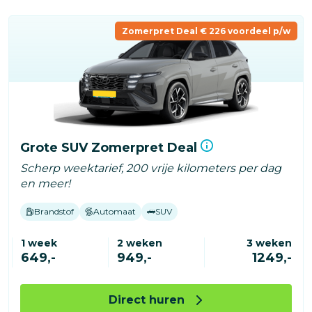
Zomerpret Deal € 226 voordeel p/w
Grote SUV Zomerpret Deal
Scherp weektarief, 200 vrije kilometers per dag
en meer!
Brandstof
Automaat
SUV
1 week
2 weken
3 weken
649,-
949,-
1249,-
Direct huren