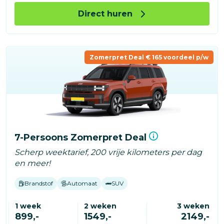
Direct huren
Zomerpret Deal € 165 voordeel p/w
7-Persoons Zomerpret Deal
Scherp weektarief, 200 vrije kilometers per dag
en meer!
Brandstof
Automaat
SUV
1 week
2 weken
3 weken
899,-
1549,-
2149,-