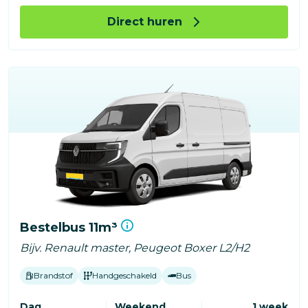
Direct huren
Bestelbus 11m³
Bijv. Renault master, Peugeot Boxer L2/H2
Brandstof
Handgeschakeld
Bus
Dag
Weekend
1 week