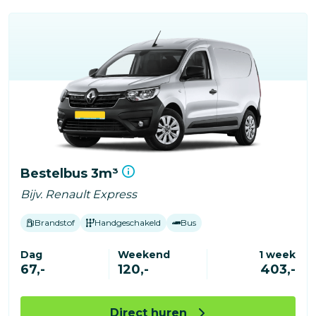
Bestelbus 3m³
Bijv. Renault Express
Brandstof
Handgeschakeld
Bus
Dag
Weekend
1 week
67,-
120,-
403,-
Direct huren