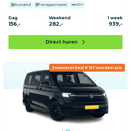
Brandstof
Handgeschakeld
MPV
Dag
Weekend
1 week
156,-
282,-
939,-
Direct huren
Zomerpret Deal € 167 voordeel p/w