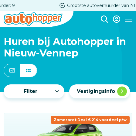
Overslaan
Grootste autoverhuurder van NL
en
naar
Me
de
inhoud
Huren bij Autohopper in
gaan
Nieuw-Vennep
Filter
Vestigingsinfo
Zomerpret Deal € 214 voordeel p/w