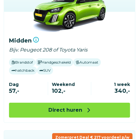
Midden
Bijv. Peugeot 208 of Toyota Yaris
Brandstof
Handgeschakeld
Automaat
hatchback
SUV
Dag
Weekend
1 week
57,-
102,-
340,-
Direct huren
Zomerpret Deal € 217 voordeel p/w