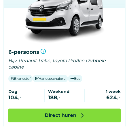
6-persoons
Bijv. Renault Trafic, Toyota ProAce Dubbele
cabine
Brandstof
Handgeschakeld
Bus
Dag
Weekend
1 week
104,-
188,-
624,-
Direct huren