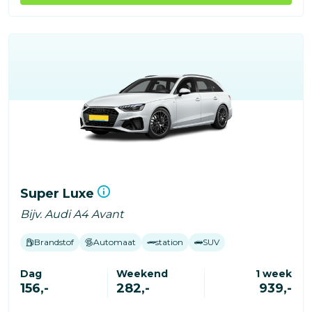
Super Luxe
Bijv. Audi A4 Avant
Brandstof
Automaat
station
SUV
Dag
Weekend
1 week
156,-
282,-
939,-