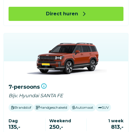
Direct huren
7-persoons
Bijv. Hyundai SANTA FE
Brandstof
Handgeschakeld
Automaat
SUV
Dag
Weekend
1 week
135,-
250,-
813,-