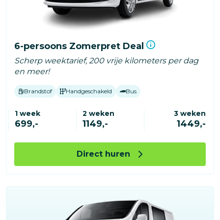
6-persoons Zomerpret Deal
Scherp weektarief, 200 vrije kilometers per dag
en meer!
Brandstof
Handgeschakeld
Bus
1 week
2 weken
3 weken
699,-
1149,-
1449,-
Direct huren