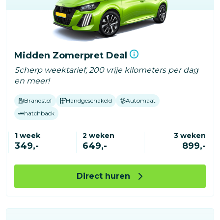
Midden Zomerpret Deal
Scherp weektarief, 200 vrije kilometers per dag
en meer!
Brandstof
Handgeschakeld
Automaat
hatchback
1 week
2 weken
3 weken
349,-
649,-
899,-
Direct huren