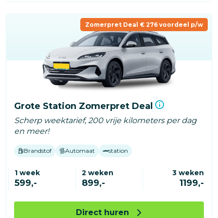
Zomerpret Deal € 276 voordeel p/w
Grote Station Zomerpret Deal
Scherp weektarief, 200 vrije kilometers per dag
en meer!
Brandstof
Automaat
station
1 week
2 weken
3 weken
599,-
899,-
1199,-
Direct huren