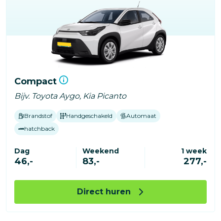
Compact
Bijv. Toyota Aygo, Kia Picanto
Brandstof
Handgeschakeld
Automaat
hatchback
Dag
Weekend
1 week
46,-
83,-
277,-
Direct huren