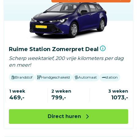
Ruime Station Zomerpret Deal
Scherp weektarief, 200 vrije kilometers per dag
en meer!
Brandstof
Handgeschakeld
Automaat
station
1 week
2 weken
3 weken
469,-
799,-
1073,-
Direct huren