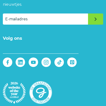
nieuwtjes.
E-
mailadres
Volg ons
Afbeelding
Afbeelding