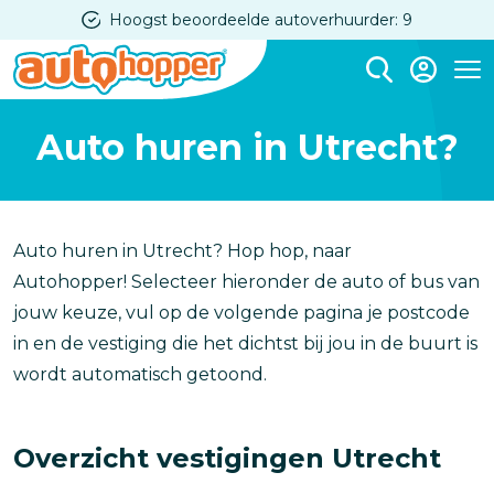
Overslaan
Hoogst beoordeelde autoverhuurder: 9
en
naar
Me
de
Auto huren in Utrecht?
inhoud
gaan
Auto huren in Utrecht? Hop hop, naar
Autohopper! Selecteer hieronder de auto of bus van
jouw keuze, vul op de volgende pagina je postcode
in en de vestiging die het dichtst bij jou in de buurt is
wordt automatisch getoond.
Overzicht vestigingen Utrecht