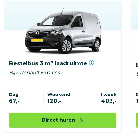
Bestelbus 3 m³ laadruimte
Bijv. Renault Express
Dag
Weekend
1 week
67,-
120,-
403,-
Direct huren