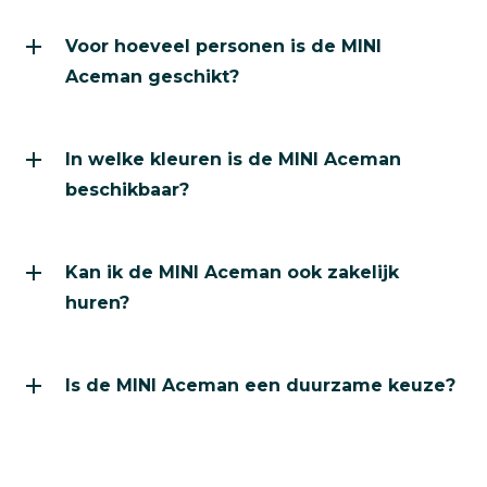
Voor hoeveel personen is de MINI Aceman geschikt?
Voor hoeveel personen is de MINI
De MINI Aceman heeft zitplaatsen voor vijf personen.
Aceman geschikt?
In welke kleuren is de MINI Aceman beschikbaar?
In welke kleuren is de MINI Aceman
De MINI Aceman is beschikbaar in twee kleuren: wit e
beschikbaar?
Kan ik de MINI Aceman ook zakelijk huren?
Kan ik de MINI Aceman ook zakelijk
Ja, de MINI Aceman is beschikbaar voor zakelijke verh
huren?
Is de MINI Aceman een duurzame keuze?
Is de MINI Aceman een duurzame keuze?
Ja, omdat hij elektrisch rijdt zonder lokale CO₂-uitsto