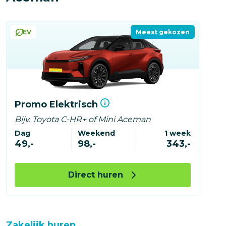
EV
Meest gekozen
Promo Elektrisch
Bijv. Toyota C-HR+ of Mini Aceman
Dag
Weekend
1 week
49,-
98,-
343,-
Direct huren
Zakelijk huren