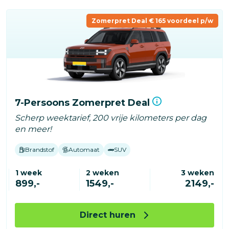
Zomerpret Deal € 165 voordeel p/w
7-Persoons Zomerpret Deal
Scherp weektarief, 200 vrije kilometers per dag
en meer!
Brandstof
Automaat
SUV
1 week
2 weken
3 weken
899,-
1549,-
2149,-
Direct huren