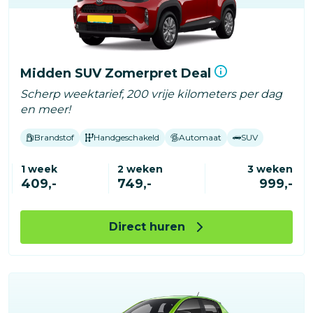
Midden SUV Zomerpret Deal
Scherp weektarief, 200 vrije kilometers per dag
en meer!
Brandstof
Handgeschakeld
Automaat
SUV
1 week
2 weken
3 weken
409,-
749,-
999,-
Direct huren