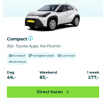
Compact
Bijv. Toyota Aygo, Kia Picanto
Brandstof
Handgeschakeld
Automaat
hatchback
Dag
Weekend
1 week
46,-
83,-
277,-
Direct huren