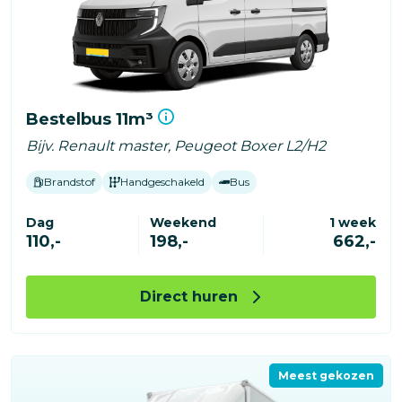
Bestelbus 11m³
Bijv. Renault master, Peugeot Boxer L2/H2
Brandstof
Handgeschakeld
Bus
Dag
Weekend
1 week
110,-
198,-
662,-
Direct huren
Meest gekozen