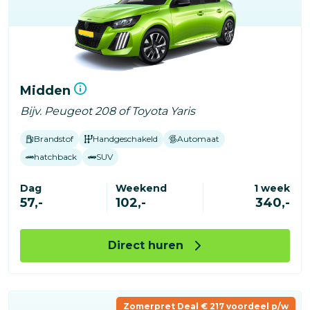
Midden
Bijv. Peugeot 208 of Toyota Yaris
Brandstof
Handgeschakeld
Automaat
hatchback
SUV
Dag
Weekend
1 week
57,-
102,-
340,-
Direct huren
Zomerpret Deal € 217 voordeel p/w