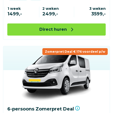
1 week
2 weken
3 weken
1499,-
2499,-
3599,-
Direct huren
Zomerpret Deal € 176 voordeel p/w
6-persoons Zomerpret Deal