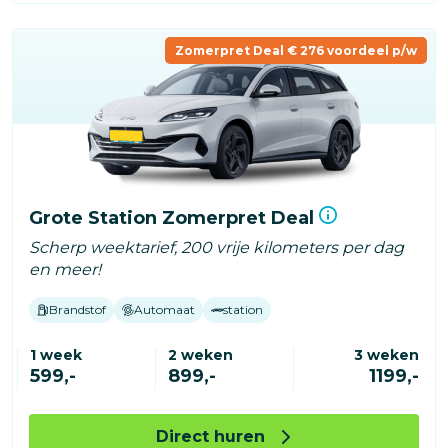
Zomerpret Deal € 276 voordeel p/w
Grote Station Zomerpret Deal
Scherp weektarief, 200 vrije kilometers per dag
en meer!
Brandstof
Automaat
station
1 week
2 weken
3 weken
599,-
899,-
1199,-
Direct huren