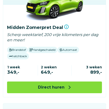
Midden Zomerpret Deal
Scherp weektarief, 200 vrije kilometers per dag
en meer!
Brandstof
Handgeschakeld
Automaat
hatchback
1 week
2 weken
3 weken
349,-
649,-
899,-
Direct huren