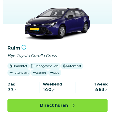
Ruim
Bijv. Toyota Corolla Cross
Brandstof
Handgeschakeld
Automaat
hatchback
station
SUV
Dag
Weekend
1 week
77,-
140,-
463,-
Direct huren