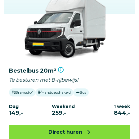
Bestelbus 20m³
Te besturen met B-rijbewijs!
Brandstof
Handgeschakeld
Bus
Dag
Weekend
1 week
149,-
259,-
844,-
Direct huren