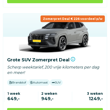
Zomerpret Deal € 226 voordeel p/w
Grote SUV Zomerpret Deal
Scherp weektarief, 200 vrije kilometers per dag
en meer!
Brandstof
Automaat
SUV
1 week
2 weken
3 weken
649,-
949,-
1249,-