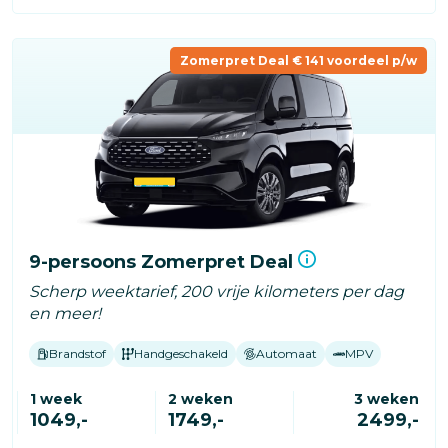
Zomerpret Deal € 141 voordeel p/w
9-persoons Zomerpret Deal
Scherp weektarief, 200 vrije kilometers per dag
en meer!
Brandstof
Handgeschakeld
Automaat
MPV
1 week
2 weken
3 weken
1049,-
1749,-
2499,-