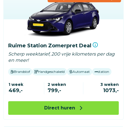
Ruime Station Zomerpret Deal
Scherp weektarief, 200 vrije kilometers per dag
en meer!
Brandstof
Handgeschakeld
Automaat
station
1 week
2 weken
3 weken
469,-
799,-
1073,-
Direct huren