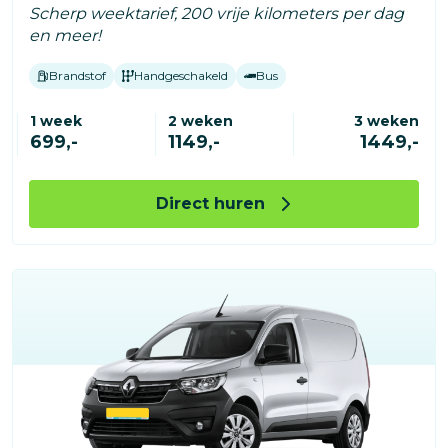
Scherp weektarief, 200 vrije kilometers per dag
en meer!
Brandstof
Handgeschakeld
Bus
1 week
2 weken
3 weken
699,-
1149,-
1449,-
Direct huren