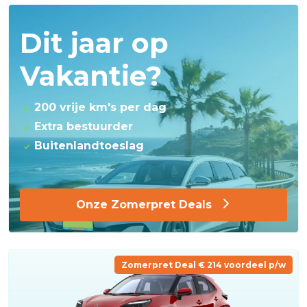
Dit jaar op
Vakantie?
200 vrije km's per dag
Extra bestuurder
Buitenlandtoeslag
Onze Zomerpret Deals
Zomerpret Deal € 214 voordeel p/w