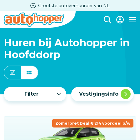
Overslaan
Grootste autoverhuurder van NL
en
naar
Me
de
inhoud
Huren bij Autohopper in
gaan
Hoofddorp
Filter
Vestigingsinfo
Zomerpret Deal € 214 voordeel p/w