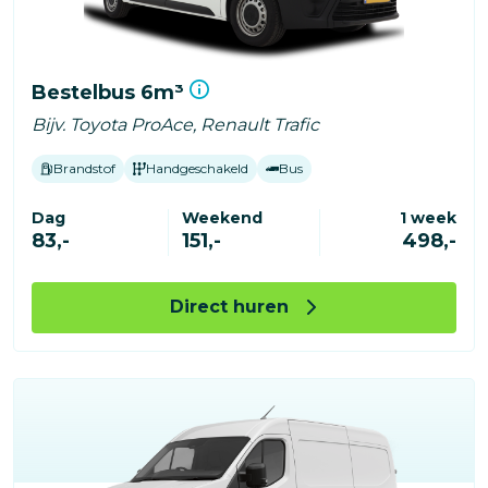
Bestelbus 6m³
Bijv. Toyota ProAce, Renault Trafic
Brandstof
Handgeschakeld
Bus
Dag
Weekend
1 week
83,-
151,-
498,-
Direct huren