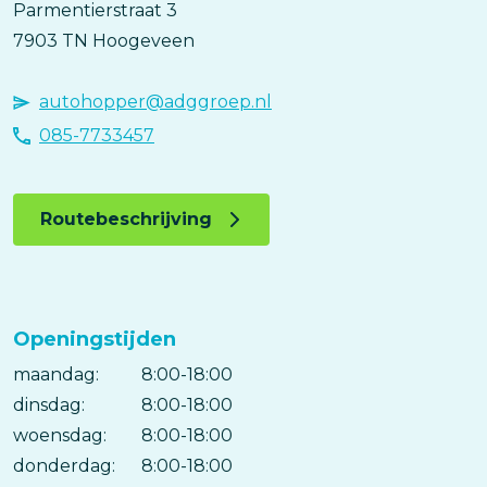
Parmentierstraat
3
7903 TN
Hoogeveen
autohopper@adggroep.nl
085-7733457
Routebeschrijving
Openingstijden
maandag:
Dag
Time
Reactie
8:00-18:00
slot
dinsdag:
8:00-18:00
woensdag:
8:00-18:00
donderdag:
8:00-18:00