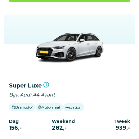
Super Luxe
Bijv. Audi A4 Avant
Brandstof
Automaat
station
Dag
Weekend
1 week
156,-
282,-
939,-