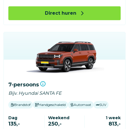
Direct huren
7-persoons
Bijv. Hyundai SANTA FE
Brandstof
Handgeschakeld
Automaat
SUV
Dag
Weekend
1 week
135,-
250,-
813,-