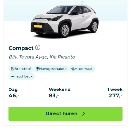
Compact
Bijv. Toyota Aygo, Kia Picanto
Brandstof
Handgeschakeld
Automaat
hatchback
Dag
Weekend
1 week
46,-
83,-
277,-
Direct huren