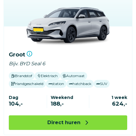
Groot
Bijv. BYD Seal 6
Brandstof
Elektrisch
Automaat
Handgeschakeld
station
hatchback
SUV
Dag
Weekend
1 week
104,-
188,-
624,-
Direct huren