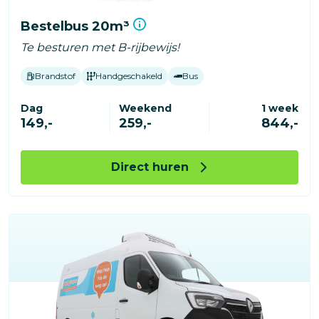
Bestelbus 20m³
Te besturen met B-rijbewijs!
Brandstof
Handgeschakeld
Bus
Dag
Weekend
1 week
149,-
259,-
844,-
Direct huren