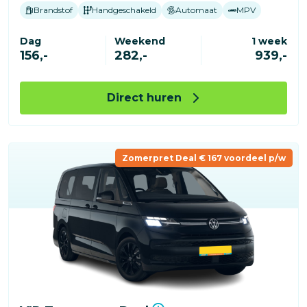
Brandstof
Handgeschakeld
Automaat
MPV
Dag
Weekend
1 week
156,-
282,-
939,-
Direct huren
Zomerpret Deal € 167 voordeel p/w