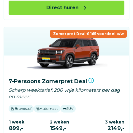
Direct huren
Zomerpret Deal € 165 voordeel p/w
7-Persoons Zomerpret Deal
Scherp weektarief, 200 vrije kilometers per dag
en meer!
Brandstof
Automaat
SUV
1 week
2 weken
3 weken
899,-
1549,-
2149,-