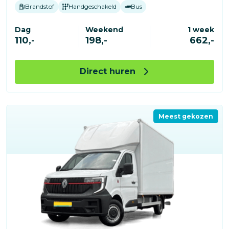
Brandstof
Handgeschakeld
Bus
Dag
Weekend
1 week
110,-
198,-
662,-
Direct huren
Meest gekozen