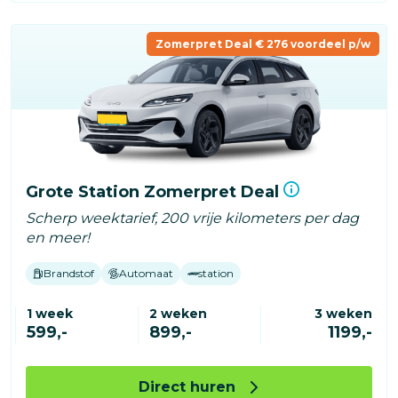
Zomerpret Deal € 276 voordeel p/w
Grote Station Zomerpret Deal
Scherp weektarief, 200 vrije kilometers per dag
en meer!
Brandstof
Automaat
station
1 week
2 weken
3 weken
599,-
899,-
1199,-
Direct huren