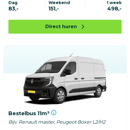
Dag
Weekend
1 week
83,-
151,-
498,-
Direct huren
Bestelbus 11m³
Bijv. Renault master, Peugeot Boxer L2/H2