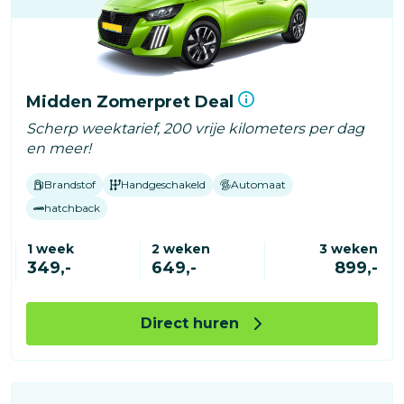
Midden Zomerpret Deal
Scherp weektarief, 200 vrije kilometers per dag
en meer!
Brandstof
Handgeschakeld
Automaat
hatchback
1 week
2 weken
3 weken
349,-
649,-
899,-
Direct huren