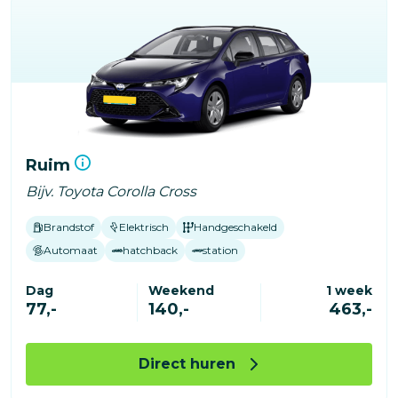
Ruim
Bijv. Toyota Corolla Cross
Brandstof
Elektrisch
Handgeschakeld
Automaat
hatchback
station
Dag
Weekend
1 week
77,-
140,-
463,-
Direct huren