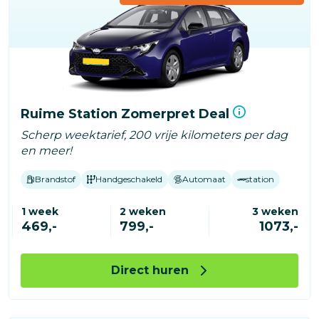
Ruime Station Zomerpret Deal
Scherp weektarief, 200 vrije kilometers per dag
en meer!
Brandstof
Handgeschakeld
Automaat
station
1 week
2 weken
3 weken
469,-
799,-
1073,-
Direct huren