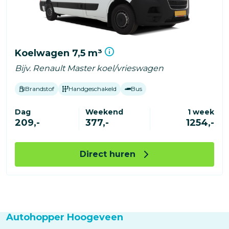
Koelwagen 7,5 m³
Bijv. Renault Master koel/vrieswagen
Brandstof
Handgeschakeld
Bus
Dag
Weekend
1 week
209,-
377,-
1254,-
Direct huren
Autohopper Hoogeveen