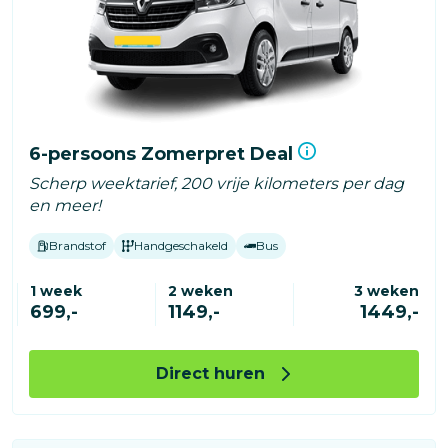
6-persoons Zomerpret Deal
Scherp weektarief, 200 vrije kilometers per dag
en meer!
Brandstof
Handgeschakeld
Bus
1 week
2 weken
3 weken
699,-
1149,-
1449,-
Direct huren