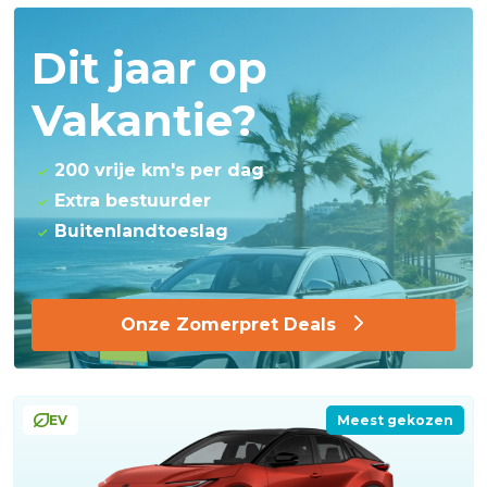
Dit jaar op
Vakantie?
200 vrije km's per dag
Extra bestuurder
Buitenlandtoeslag
Onze Zomerpret Deals
EV
Meest gekozen