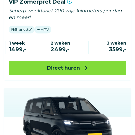
VIP Zomerpret Deal
Scherp weektarief, 200 vrije kilometers per dag
en meer!
Brandstof
MPV
1 week
2 weken
3 weken
1499,-
2499,-
3599,-
Direct huren