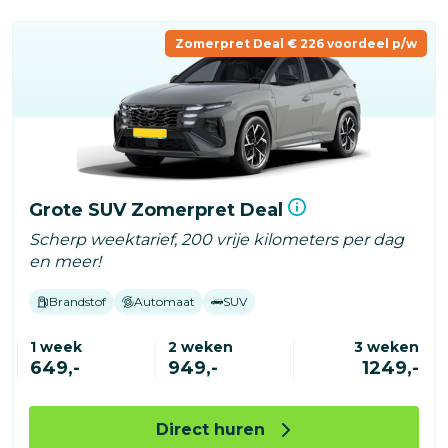
Zomerpret Deal € 226 voordeel p/w
Grote SUV Zomerpret Deal
Scherp weektarief, 200 vrije kilometers per dag
en meer!
Brandstof
Automaat
SUV
1 week
2 weken
3 weken
649,-
949,-
1249,-
Direct huren