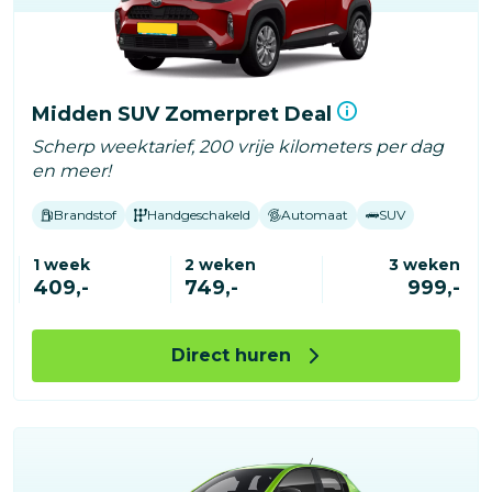
Midden SUV Zomerpret Deal
Scherp weektarief, 200 vrije kilometers per dag
en meer!
Brandstof
Handgeschakeld
Automaat
SUV
1 week
2 weken
3 weken
409,-
749,-
999,-
Direct huren