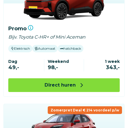
Promo
Bijv. Toyota C-HR+ of Mini Aceman
Elektrisch
Automaat
hatchback
Dag
Weekend
1 week
49,-
98,-
343,-
Direct huren
Zomerpret Deal € 214 voordeel p/w