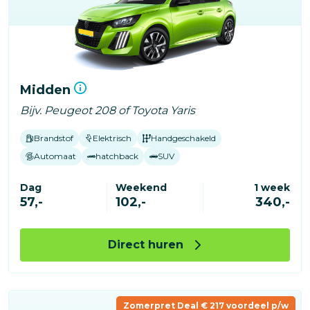
Midden
Bijv. Peugeot 208 of Toyota Yaris
Brandstof
Elektrisch
Handgeschakeld
Automaat
hatchback
SUV
Dag
Weekend
1 week
57,-
102,-
340,-
Direct huren
Zomerpret Deal € 217 voordeel p/w