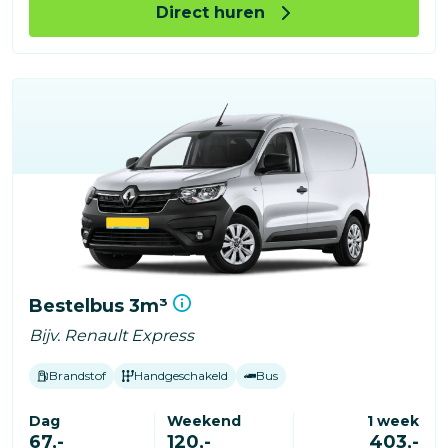
Direct huren
Bestelbus 3m³
Bijv. Renault Express
Brandstof
Handgeschakeld
Bus
Dag
Weekend
1 week
67,-
120,-
403,-