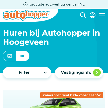
Overslaan
Grootste autoverhuurder van NL
en
naar
Me
de
inhoud
Huren bij Autohopper in
gaan
Hoogeveen
Filter
Vestigingsinfo
Zomerpret Deal € 214 voordeel p/w