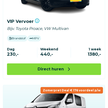
VIP Vervoer
Bijv. Toyota Proace, VW Multivan
Brandstof
MPV
Dag
Weekend
1 week
230,-
440,-
1380,-
Direct huren
Zomerpret Deal € 176 voordeel p/w