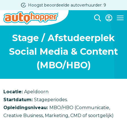
Overslaan
Hoogst beoordeelde autoverhuurder: 9
en
naar
Me
de
Stage / Afstudeerplek
inhoud
gaan
Social Media & Content
(MBO/HBO)
Locatie:
Apeldoorn
Startdatum:
Stageperiodes.
Opleidingsniveau:
MBO/HBO (Communicatie,
Creative Business, Marketing, CMD of soortgelijk)