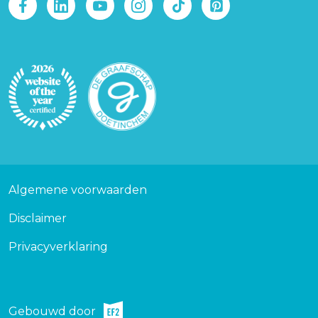
Afbeelding
Afbeelding
Voet
Algemene voorwaarden
Disclaimer
Privacyverklaring
Gebouwd door