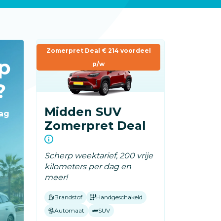
Zomerpret Deal € 214 voordeel
op
p/w
?
Midden SUV
dag
Zomerpret Deal
Scherp weektarief, 200 vrije
kilometers per dag en
meer!
Brandstof
Handgeschakeld
Automaat
SUV