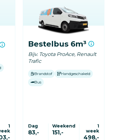
Bestelbus 6m³
Bijv. Toyota ProAce, Renault
Trafic
d
Brandstof
Handgeschakeld
Bus
1
Dag
Weekend
1
week
week
83,-
151,-
03,-
498,-