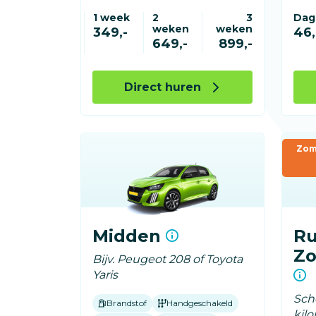
1 week
2
3
Dag
weken
weken
349,-
46,
649,-
899,-
Direct huren
Zom
Midden
Ru
Zo
Bijv. Peugeot 208 of Toyota
Yaris
Sche
Brandstof
Handgeschakeld
kil