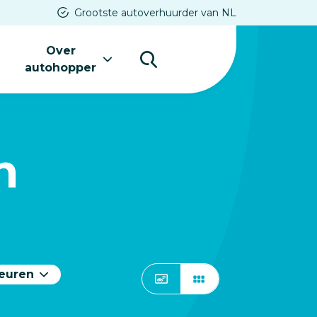
Grootste autoverhuurder van NL
Over
s
autohopper
n
deuren