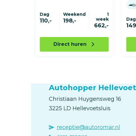
B
Dag
Weekend
1
week
Dag
110,-
198,-
662,-
149
Direct huren
Autohopper Hellevoet
Christiaan Huygensweg
16
3225 LD
Hellevoetsluis
receptie@autoromar.nl