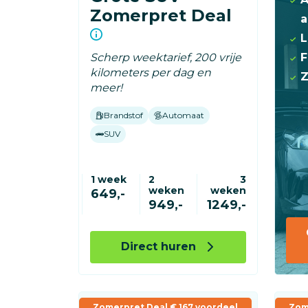
Zomerpret Deal
a
L
F
Scherp weektarief, 200 vrije
kilometers per dag en
Z
meer!
Brandstof
Automaat
SUV
1 week
2
3
weken
weken
649,-
949,-
1249,-
Direct huren
Zomerpret Deal € 167 voordeel
Zom