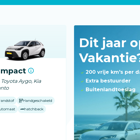
Dit jaar 
Vakantie
ompact
200 vrije km's per 
Extra bestuurder
. Toyota Aygo, Kia
anto
Buitenlandtoeslag
randstof
Handgeschakeld
utomaat
hatchback