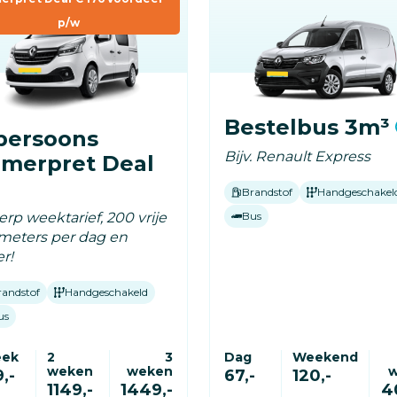
p/w
Bestelbus 3m³
persoons
Bijv. Renault Express
merpret Deal
Brandstof
Handgeschakel
rp weektarief, 200 vrije
Bus
ometers per dag en
r!
randstof
Handgeschakeld
us
eek
2
3
Dag
Weekend
weken
weken
,-
67,-
120,-
1149,-
1449,-
4