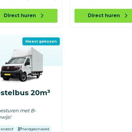
Direct huren
Direct huren
Meest gekozen
stelbus 20m³
besturen met B-
ewijs!
randstof
Handgeschakeld