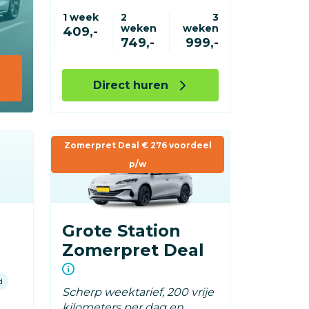
1 week
2
3
weken
weken
409,-
749,-
999,-
Direct huren
Zomerpret Deal € 276 voordeel
p/w
Grote Station
Zomerpret Deal
d
Scherp weektarief, 200 vrije
kilometers per dag en