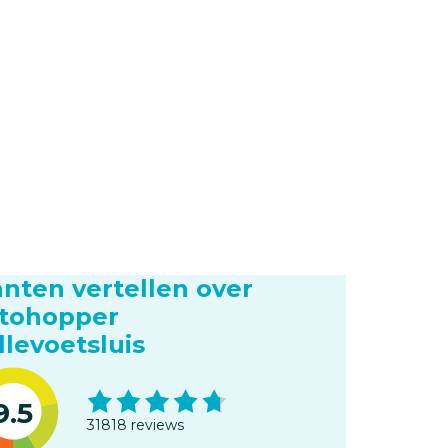
anten vertellen over
tohopper
llevoetsluis
9.5
31818 reviews