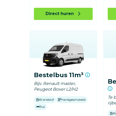
Direct huren
Bestelbus 11m³
Be
Bijv. Renault master,
Peugeot Boxer L2/H2
Te 
Brandstof
Handgeschakeld
rijb
Bus
B