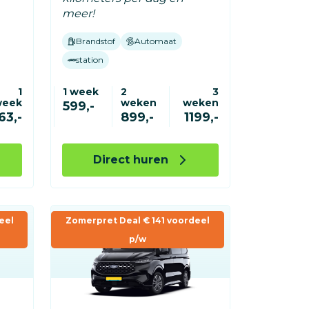
meer!
Brandstof
Automaat
station
1
1 week
2
3
week
weken
weken
599,-
63,-
899,-
1199,-
Direct huren
eel
Zomerpret Deal € 141 voordeel
p/w