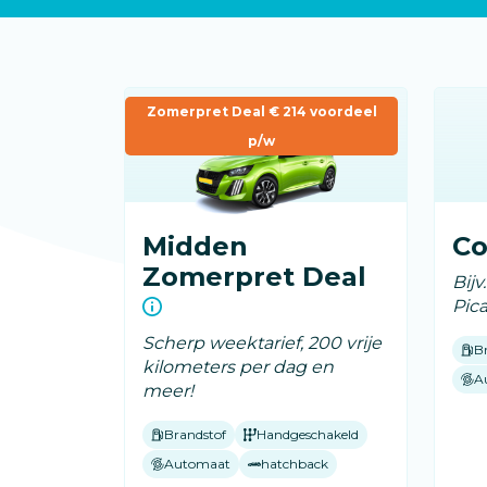
Zomerpret Deal € 214 voordeel
p/w
Midden
C
Zomerpret Deal
Bijv
Pic
Scherp weektarief, 200 vrije
B
kilometers per dag en
A
meer!
Brandstof
Handgeschakeld
Automaat
hatchback