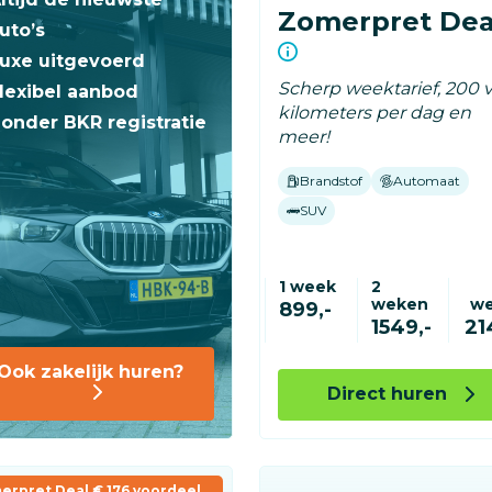
Zomerpret Dea
uto’s
uxe uitgevoerd
Scherp weektarief, 200 v
lexibel aanbod
kilometers per dag en
onder BKR registratie
meer!
Brandstof
Automaat
SUV
1 week
2
weken
w
899,-
1549,-
21
Ook zakelijk huren?
Direct huren
erpret Deal € 176 voordeel