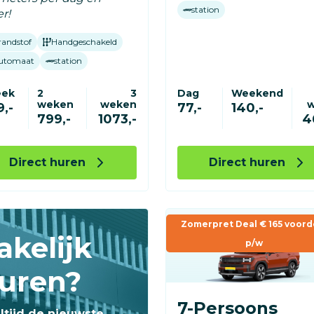
station
r!
randstof
Handgeschakeld
utomaat
station
eek
2
3
Dag
Weekend
weken
weken
,-
77,-
140,-
799,-
1073,-
4
Direct huren
Direct huren
Zomerpret Deal € 165 voord
akelijk
p/w
uren?
7-Persoons
ltijd de nieuwste