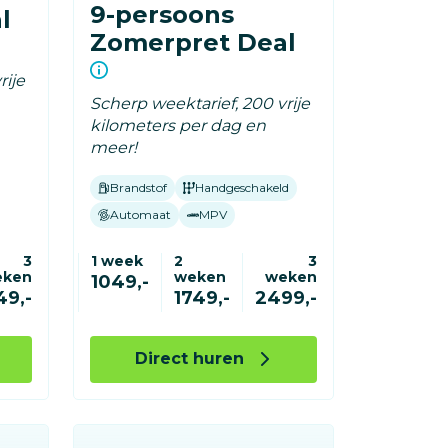
9-persoons
l
Zomerpret Deal
rije
Scherp weektarief, 200 vrije
kilometers per dag en
meer!
Brandstof
Handgeschakeld
Automaat
MPV
3
1 week
2
3
eken
weken
weken
1049,-
49,-
1749,-
2499,-
Direct huren