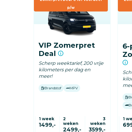
p/w
VIP Zomerpret
6-
Deal
Zo
Scherp weektarief, 200 vrije
kilometers per dag en
Sche
meer!
kil
mee
Brandstof
MPV
B
B
1 week
2
3
1 w
weken
weken
1499,-
699
2499,-
3599,-