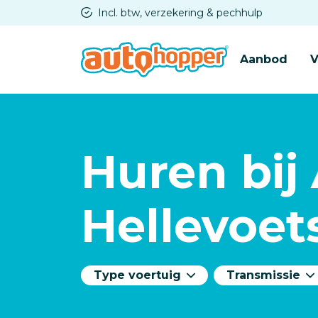
Overslaan
Incl. btw, verzekering & pechhulp
en
naar
Aanbod
V
de
inhoud
gaan
Huren bij
Hellevoet
Type voertuig
Transmissie