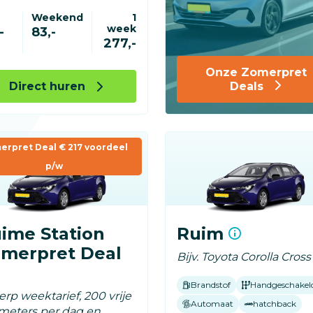
Weekend
1
week
-
83,-
277,-
Onze Zomerpret
Direct huren
Deals
erpret Deal € 217 voordeel
p/w
ime Station
Ruim
merpret Deal
Bijv. Toyota Corolla Cross
Brandstof
Handgeschakel
rp weektarief, 200 vrije
Automaat
hatchback
ometers per dag en