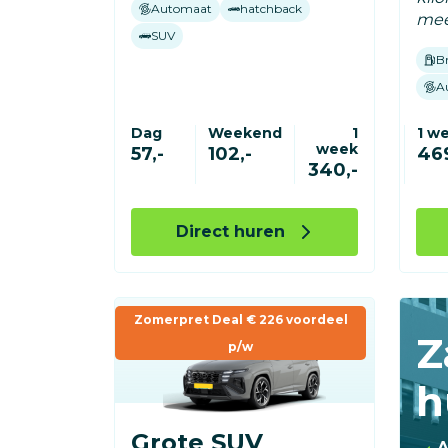
Automaat
hatchback
mee
SUV
B
A
Dag
Weekend
1
1 w
week
57,-
102,-
469
340,-
Direct huren
Zomerpret Deal € 226 voordeel
Z
p/w
h
Grote SUV
A