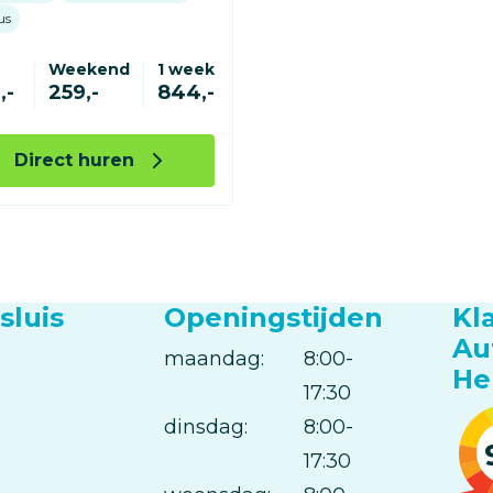
us
Weekend
1 week
,-
259,-
844,-
Direct huren
sluis
Openingstijden
Kl
Au
maandag:
Dag
Time
Reactie
8:00-
He
slot
17:30
dinsdag:
8:00-
17:30