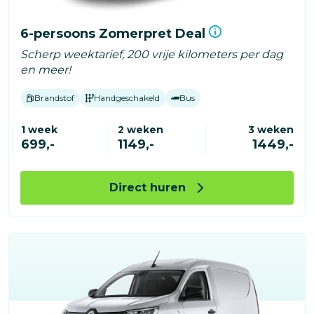
6-persoons Zomerpret Deal
Scherp weektarief, 200 vrije kilometers per dag
en meer!
Brandstof
Handgeschakeld
Bus
1 week
2 weken
3 weken
699,-
1149,-
1449,-
Direct huren