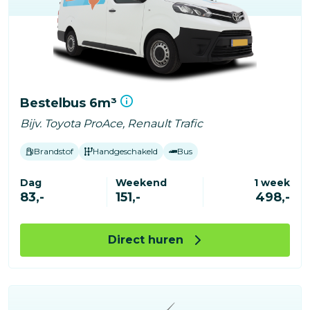
Bestelbus 6m³
Bijv. Toyota ProAce, Renault Trafic
Brandstof
Handgeschakeld
Bus
Dag
Weekend
1 week
83,-
151,-
498,-
Direct huren