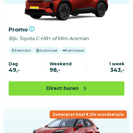
Promo
Bijv. Toyota C-HR+ of Mini Aceman
Elektrisch
Automaat
hatchback
Dag
Weekend
1 week
49,-
98,-
343,-
Direct huren
Zomerpret Deal € 214 voordeel p/w