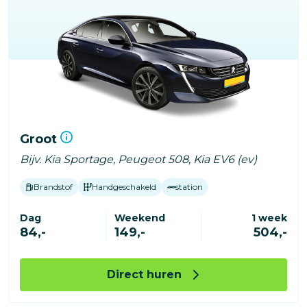
Groot
Bijv. Kia Sportage, Peugeot 508, Kia EV6 (ev)
Brandstof
Handgeschakeld
station
Dag
Weekend
1 week
84,-
149,-
504,-
Direct huren