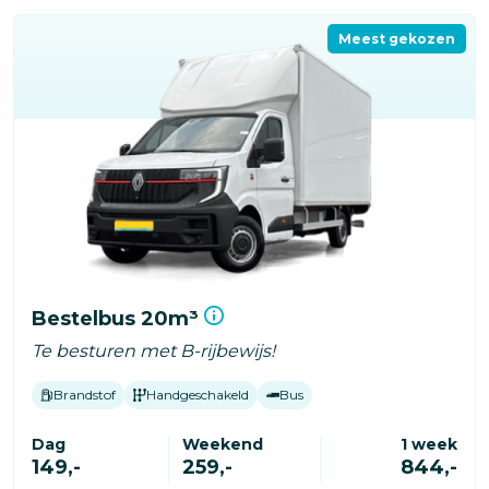
Meest gekozen
Bestelbus 20m³
Te besturen met B-rijbewijs!
Brandstof
Handgeschakeld
Bus
Dag
Weekend
1 week
149,-
259,-
844,-