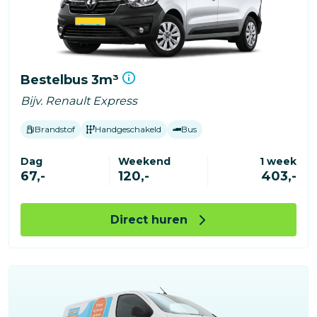
Bestelbus 3m³
Bijv. Renault Express
Brandstof
Handgeschakeld
Bus
Dag
Weekend
1 week
67,-
120,-
403,-
Direct huren