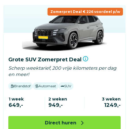
Zomerpret Deal € 226 voordeel p/w
Grote SUV Zomerpret Deal
Scherp weektarief, 200 vrije kilometers per dag
en meer!
Brandstof
Automaat
SUV
1 week
2 weken
3 weken
649,-
949,-
1249,-
Direct huren