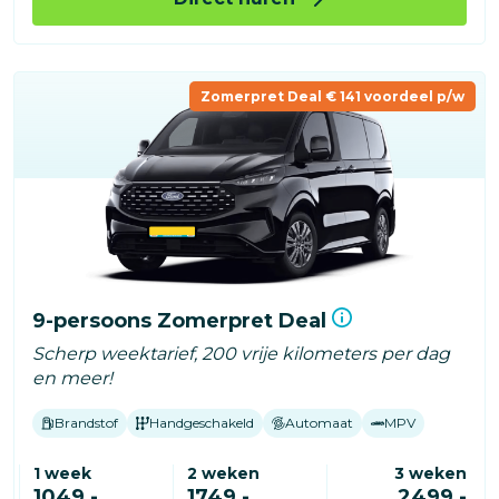
Zomerpret Deal € 141 voordeel p/w
9-persoons Zomerpret Deal
Scherp weektarief, 200 vrije kilometers per dag
en meer!
Brandstof
Handgeschakeld
Automaat
MPV
1 week
2 weken
3 weken
1049,-
1749,-
2499,-