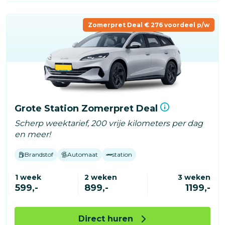
Zomerpret Deal € 276 voordeel p/w
Grote Station Zomerpret Deal
Scherp weektarief, 200 vrije kilometers per dag
en meer!
Brandstof
Automaat
station
1 week
2 weken
3 weken
599,-
899,-
1199,-
Direct huren