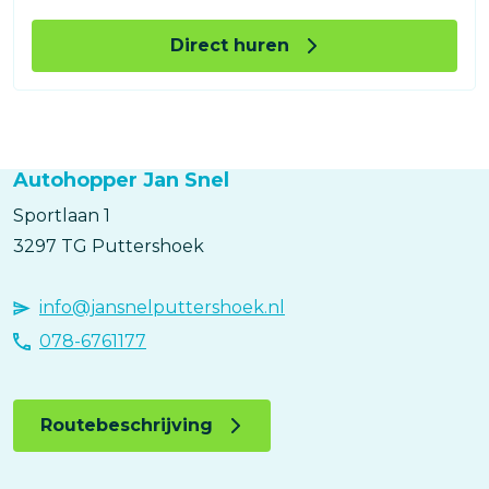
Direct huren
Autohopper Jan Snel
Sportlaan
1
3297 TG
Puttershoek
info@jansnelputtershoek.nl
078-6761177
Routebeschrijving