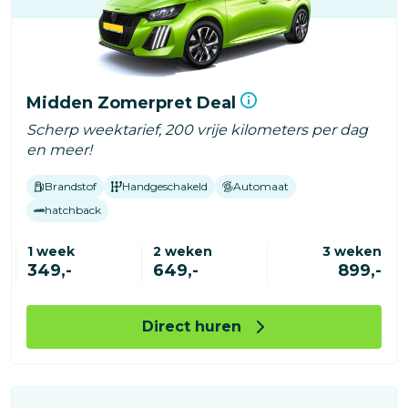
Midden Zomerpret Deal
Scherp weektarief, 200 vrije kilometers per dag
en meer!
Brandstof
Handgeschakeld
Automaat
hatchback
1 week
2 weken
3 weken
349,-
649,-
899,-
Direct huren