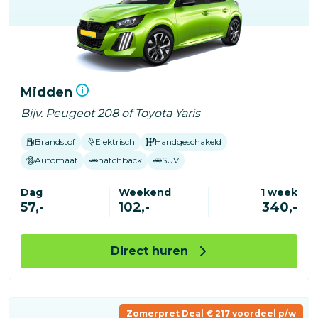
Midden
Bijv. Peugeot 208 of Toyota Yaris
Brandstof
Elektrisch
Handgeschakeld
Automaat
hatchback
SUV
Dag
Weekend
1 week
57,-
102,-
340,-
Direct huren
Zomerpret Deal € 217 voordeel p/w