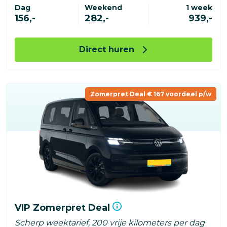
Dag
Weekend
1 week
156,-
282,-
939,-
Direct huren
Zomerpret Deal € 167 voordeel p/w
VIP Zomerpret Deal
Scherp weektarief, 200 vrije kilometers per dag