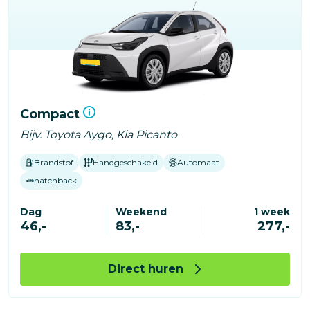
Compact
Bijv. Toyota Aygo, Kia Picanto
Brandstof
Handgeschakeld
Automaat
hatchback
Dag
Weekend
1 week
46,-
83,-
277,-
Direct huren