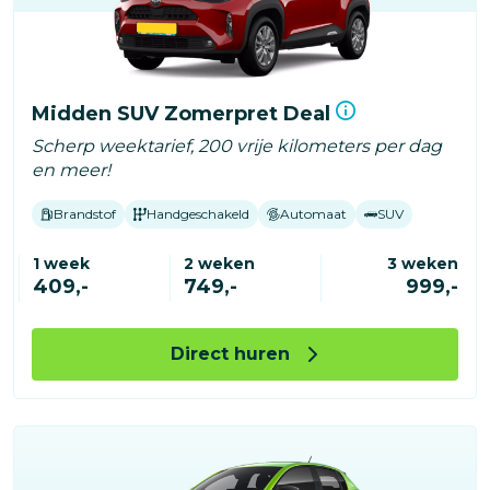
Midden SUV Zomerpret Deal
Scherp weektarief, 200 vrije kilometers per dag
en meer!
Brandstof
Handgeschakeld
Automaat
SUV
1 week
2 weken
3 weken
409,-
749,-
999,-
Direct huren