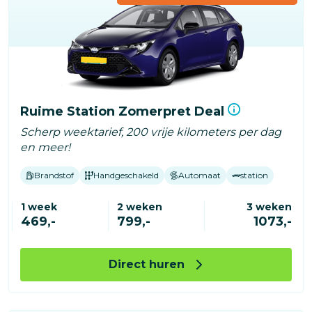
Ruime Station Zomerpret Deal
Scherp weektarief, 200 vrije kilometers per dag
en meer!
Brandstof
Handgeschakeld
Automaat
station
1 week
2 weken
3 weken
469,-
799,-
1073,-
Direct huren