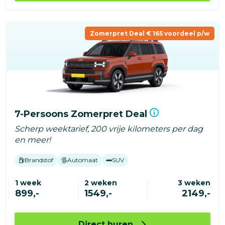
Zomerpret Deal € 165 voordeel p/w
7-Persoons Zomerpret Deal
Scherp weektarief, 200 vrije kilometers per dag
en meer!
Brandstof
Automaat
SUV
1 week
2 weken
3 weken
899,-
1549,-
2149,-
Direct huren