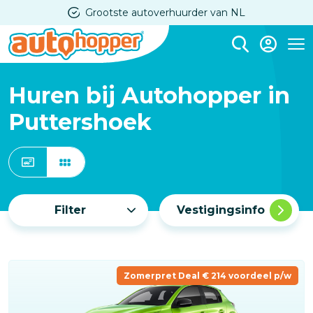
Overslaan
Grootste autoverhuurder van NL
en
naar
Me
de
inhoud
Huren bij Autohopper in
gaan
Puttershoek
Filter
Vestigingsinfo
Zomerpret Deal € 214 voordeel p/w