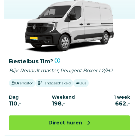
Bestelbus 11m³
Bijv. Renault master, Peugeot Boxer L2/H2
Brandstof
Handgeschakeld
Bus
Dag
Weekend
1 week
110,-
198,-
662,-
Direct huren