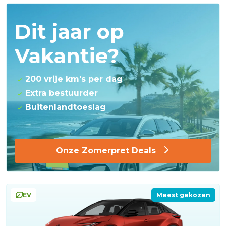
Dit jaar op
Vakantie?
200 vrije km's per dag
Extra bestuurder
Buitenlandtoeslag
Onze Zomerpret Deals
EV
Meest gekozen