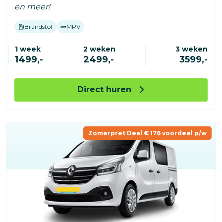
en meer!
Brandstof
MPV
1 week
2 weken
3 weken
1499,-
2499,-
3599,-
Direct huren
Zomerpret Deal € 176 voordeel p/w