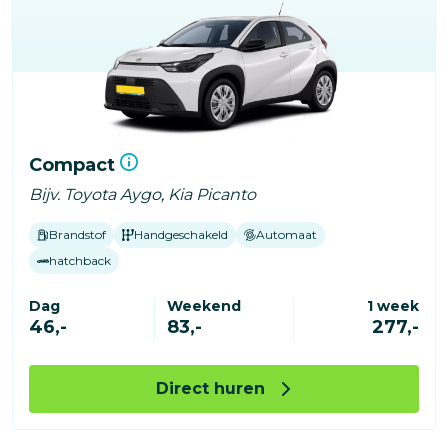
Compact
Bijv. Toyota Aygo, Kia Picanto
Brandstof
Handgeschakeld
Automaat
hatchback
Dag
Weekend
1 week
46,-
83,-
277,-
Direct huren