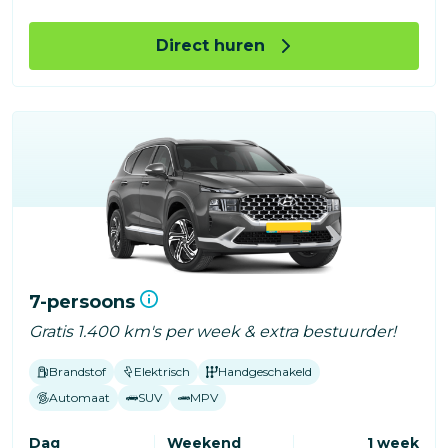
Direct huren
7-persoons
Gratis 1.400 km's per week & extra bestuurder!
Brandstof
Elektrisch
Handgeschakeld
Automaat
SUV
MPV
Dag
Weekend
1 week