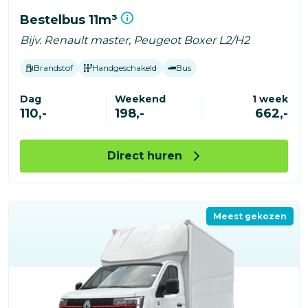
Bestelbus 11m³
Bijv. Renault master, Peugeot Boxer L2/H2
Brandstof
Handgeschakeld
Bus
Dag
Weekend
1 week
110,-
198,-
662,-
Direct huren
Meest gekozen