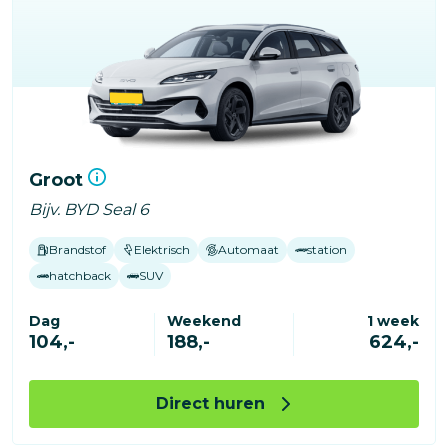
Groot
Bijv. BYD Seal 6
Brandstof
Elektrisch
Automaat
station
hatchback
SUV
Dag
Weekend
1 week
104,-
188,-
624,-
Direct huren