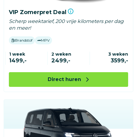
VIP Zomerpret Deal
Scherp weektarief, 200 vrije kilometers per dag
en meer!
Brandstof
MPV
1 week
2 weken
3 weken
1499,-
2499,-
3599,-
Direct huren