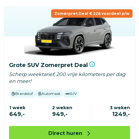
Zomerpret Deal € 226 voordeel p/w
Grote SUV Zomerpret Deal
Scherp weektarief, 200 vrije kilometers per dag
en meer!
Brandstof
Automaat
SUV
1 week
2 weken
3 weken
649,-
949,-
1249,-
Direct huren