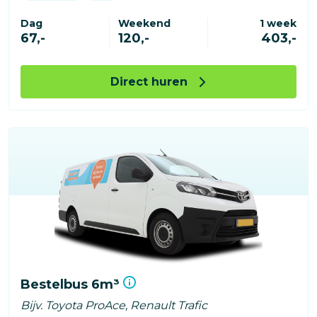
Dag
Weekend
1 week
67,-
120,-
403,-
Direct huren
Bestelbus 6m³
Bijv. Toyota ProAce, Renault Trafic