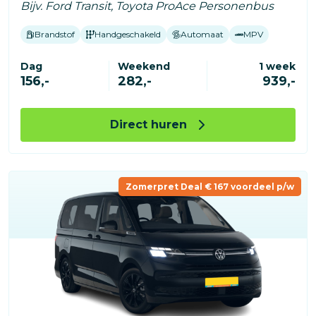
Bijv. Ford Transit, Toyota ProAce Personenbus
Brandstof
Handgeschakeld
Automaat
MPV
Dag
Weekend
1 week
156,-
282,-
939,-
Direct huren
Zomerpret Deal € 167 voordeel p/w