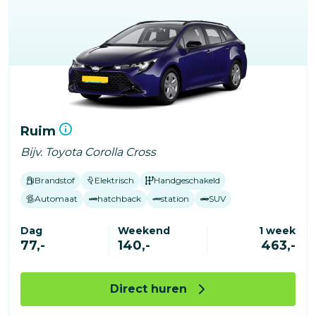
Ruim
Bijv. Toyota Corolla Cross
Brandstof
Elektrisch
Handgeschakeld
Automaat
hatchback
station
SUV
Dag
Weekend
1 week
77,-
140,-
463,-
Direct huren