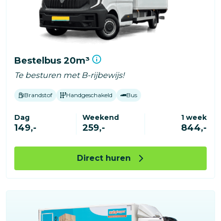
Bestelbus 20m³
Te besturen met B-rijbewijs!
Brandstof
Handgeschakeld
Bus
Dag
Weekend
1 week
149,-
259,-
844,-
Direct huren