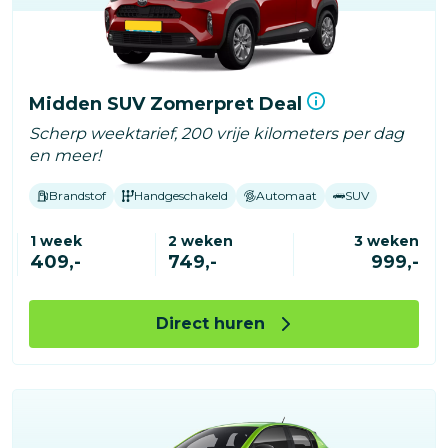
Midden SUV Zomerpret Deal
Scherp weektarief, 200 vrije kilometers per dag
en meer!
Brandstof
Handgeschakeld
Automaat
SUV
1 week
2 weken
3 weken
409,-
749,-
999,-
Direct huren