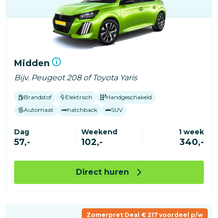
Midden
Bijv. Peugeot 208 of Toyota Yaris
Brandstof
Elektrisch
Handgeschakeld
Automaat
hatchback
SUV
Dag
Weekend
1 week
57,-
102,-
340,-
Direct huren
Zomerpret Deal € 217 voordeel p/w