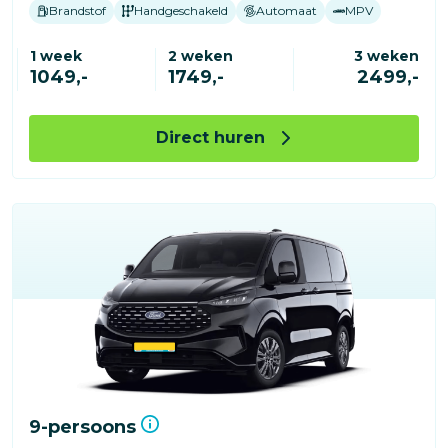
Brandstof
Handgeschakeld
Automaat
MPV
1 week
2 weken
3 weken
1049,-
1749,-
2499,-
Direct huren
9-persoons