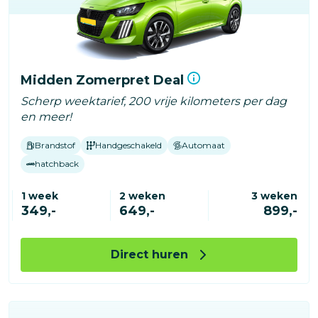
Midden Zomerpret Deal
Scherp weektarief, 200 vrije kilometers per dag
en meer!
Brandstof
Handgeschakeld
Automaat
hatchback
1 week
2 weken
3 weken
349,-
649,-
899,-
Direct huren