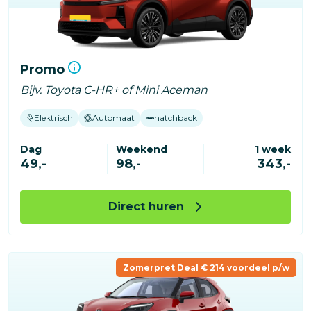
Promo
Bijv. Toyota C-HR+ of Mini Aceman
Elektrisch
Automaat
hatchback
Dag
Weekend
1 week
49,-
98,-
343,-
Direct huren
Zomerpret Deal € 214 voordeel p/w