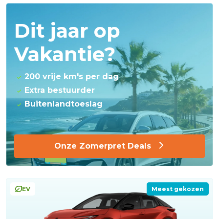
Dit jaar op
Vakantie?
200 vrije km's per dag
Extra bestuurder
Buitenlandtoeslag
Onze Zomerpret Deals
EV
Meest gekozen