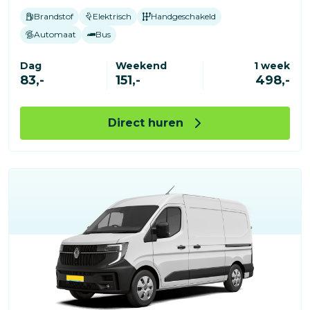
Brandstof
Elektrisch
Handgeschakeld
Automaat
Bus
Dag
Weekend
1 week
83,-
151,-
498,-
Direct huren