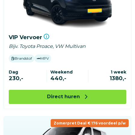
VIP Vervoer
Bijv. Toyota Proace, VW Multivan
Brandstof
MPV
Dag
Weekend
1 week
230,-
440,-
1380,-
Direct huren
Zomerpret Deal € 176 voordeel p/w