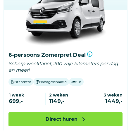
6-persoons Zomerpret Deal
Scherp weektarief, 200 vrije kilometers per dag
en meer!
Brandstof
Handgeschakeld
Bus
1 week
2 weken
3 weken
699,-
1149,-
1449,-
Direct huren