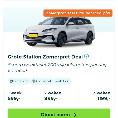
Zomerpret Deal € 276 voordeel p/w
Grote Station Zomerpret Deal
Scherp weektarief, 200 vrije kilometers per dag
en meer!
Brandstof
Automaat
station
1 week
2 weken
3 weken
599,-
899,-
1199,-
Direct huren