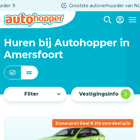
Overslaan
Grootste autoverhuurder van NL
en
naar
Me
de
inhoud
Huren bij Autohopper in
gaan
Amersfoort
Filter
Vestigingsinfo
Zomerpret Deal € 214 voordeel p/w