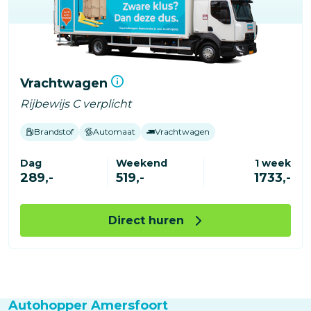
Vrachtwagen
Rijbewijs C verplicht
Brandstof
Automaat
Vrachtwagen
Dag
Weekend
1 week
289,-
519,-
1733,-
Direct huren
Autohopper Amersfoort