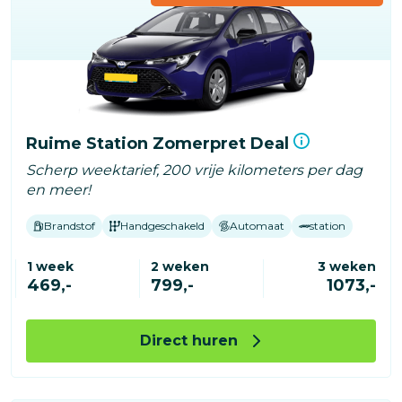
Ruime Station Zomerpret Deal
Scherp weektarief, 200 vrije kilometers per dag
en meer!
Brandstof
Handgeschakeld
Automaat
station
1 week
2 weken
3 weken
469,-
799,-
1073,-
Direct huren