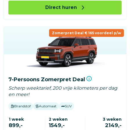
Direct huren
Zomerpret Deal € 165 voordeel p/w
7-Persoons Zomerpret Deal
Scherp weektarief, 200 vrije kilometers per dag
en meer!
Brandstof
Automaat
SUV
1 week
2 weken
3 weken
899,-
1549,-
2149,-