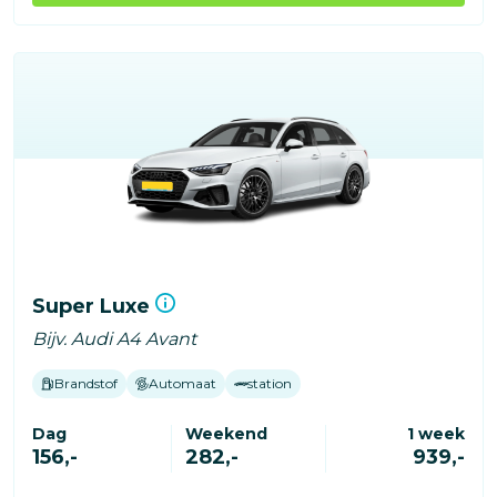
Super Luxe
Bijv. Audi A4 Avant
Brandstof
Automaat
station
Dag
Weekend
1 week
156,-
282,-
939,-