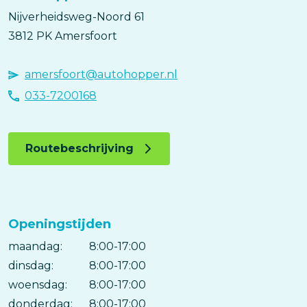
Nijverheidsweg-Noord
61
3812 PK
Amersfoort
amersfoort@autohopper.nl
033-7200168
Routebeschrijving
Openingstijden
maandag:
Dag
Time
Reactie
8:00-17:00
slot
dinsdag:
8:00-17:00
woensdag:
8:00-17:00
donderdag:
8:00-17:00