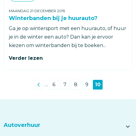
MAANDAG 21 DECEMBER 2015
Winterbanden bij je huurauto?
Ga je op wintersport met een huurauto, of huur
je in de winter een auto? Dan kan je ervoor
kiezen om winterbanden bij te boeken...
Verder lezen
Paginering
…
6
7
8
9
10
Vorige
‹
Page
Page
Page
Page
Huidige
pagina
pagina
Autoverhuur