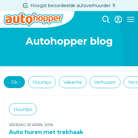
Overslaan
Hoogst beoordeelde autoverhuurder: 9
en
naar
Me
de
Autohopper blog
inhoud
gaan
Categorieën
- Elk -
Huurtips
Vakantie
Verhuizen
Verz
Categorieën
Huurtips
VRIJDAG 29 APRIL 2016
Auto huren met trekhaak