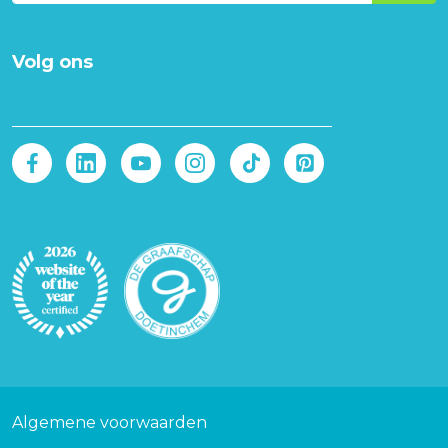
Volg ons
Afbeelding
Afbeelding
Voet
Algemene voorwaarden